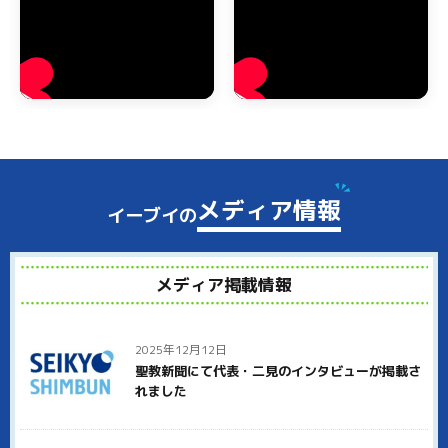
淡路市のゴミ屋敷・汚部屋の片付け
淡路市でもゴミ屋敷や汚部屋でお困りの方からのご相談を多く
いただいております。テレビなどでゴミ屋敷の報道を見ること
がありますが、あのような大量のゴミがある状態でも、弊社に
お任せいただければすべて処分いたします。
淡路市でゴミ屋敷状態にお悩みの方は、ぜひイーブイにご連絡
ください。ゴミ屋敷と呼ばれるほどゴミが溜まった状態では、
分別するだけでもかなりの時間がかかります。弊社ではしっか
メディア情報
イーブイの
りとゴミの分別をしたあとで、袋に詰めたりダンボールに入れ
て仕分けしていきます。
淡路市のご近所への配慮として、大量のゴミの整理をしている
メディア掲載情報
ことを近所の人に知られないように、中身がわからない無地の
ダンボールを使って運び出すことも可能です。
淡路市でイーブイが選ばれる理由
2025年12月12日
聖教新聞にて代表・二見のインタビューが掲載さ
淡路市で多くのお客様にイーブイをお選びいただいている理由
れました
は、徹底した明朗会計と高品質なサービスにあります。見積り
後の追加料金は一切いただきません。どこまでが基本料金でで