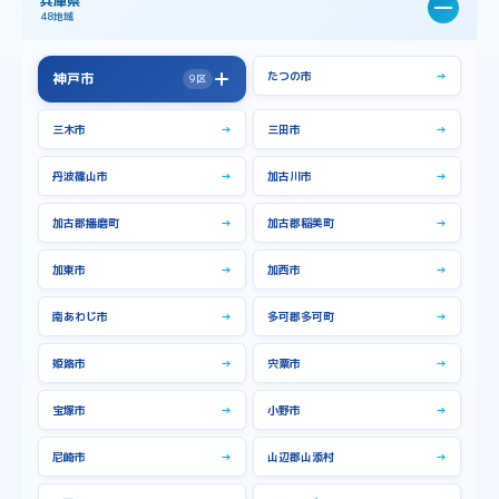
兵庫県
48地域
たつの市
→
神戸市
9区
→
神戸市全域
三木市
→
三田市
→
中央区
→
兵庫区
→
丹波篠山市
→
加古川市
→
北区
→
垂水区
→
加古郡播磨町
→
加古郡稲美町
→
東灘区
→
灘区
→
加東市
→
加西市
→
西区
→
長田区
→
南あわじ市
→
多可郡多可町
→
須磨区
→
姫路市
→
宍粟市
→
宝塚市
→
小野市
→
尼崎市
→
山辺郡山添村
→