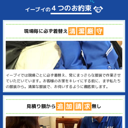
４つのお約束
イーブイの
清
潔
厳
守
現場毎に必ず着替え
イーブイでは現場ごとに必ず着替え、常にまっさらな服装で作業させ
ていただいています。お客様のお家をキレイにする前に、まず私たち
の服装から。清潔な服装で、お伺いするように徹底致します。
追
加
請
求
見積り額から
無し