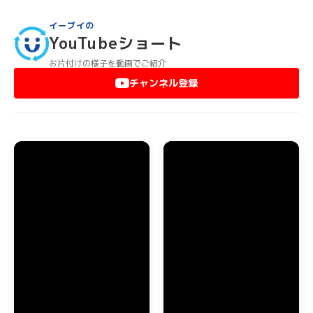
合わせください。
どんなに大きな家具や重いものでも、すべて弊社スタッフが運
イーブイの
び出します。淡路市のマンションで階段から降ろせないような
YouTubeショート
大型家具は、ベランダからクレーン車等を使って降ろします。
また、エレベーターがないマンションで運び出しが困難でも、
お片付けの様子を動画でご紹介
階段から運び出しますのでご安心ください。
チャンネル登録
淡路市のお部屋に不用品やゴミが散乱していても、弊社スタッ
フがゴミの分別をして運び出します。これらの作業はすべて基
本料金に含まれていますので、どんなにゴミが大量でも追加料
金が発生することはありません。
淡路市でのエアコン・家電品の回収
淡路市で引っ越しなどの際にエアコンを取り外したり、家電品
を処分する場合もイーブイにおまかせください。室外機が取り
外しが困難な場所に設置してあっても対応できますので、安心
しておまかせいただけます。年式の新しいエアコンでしたら、
買取することも可能ですから一度お問い合わせください。
テレビや冷蔵庫、洗濯機などのリサイクルが義務付けられてい
る家電品の処分も、淡路市全域で対応しております。もちろ
ん、きちんとリサイクル法に従って処分します。