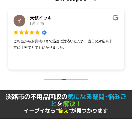
1 週間 前
当日の対応も非
迅速で臨機応変な対応、接客も丁寧、値段も良心的で
りました！
淡路市の不用品回収の
気になる疑問･悩みご
と
を
解決！
イーブイなら
"答え"
が見つかります