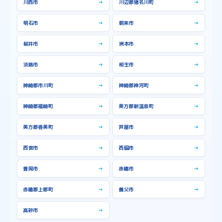
川西市
→
川辺郡猪名川町
→
明石市
→
朝来市
→
桜井市
→
洲本市
→
淡路市
→
相生市
→
神崎郡市川町
→
神崎郡神河町
→
神崎郡福崎町
→
美方郡新温泉町
→
美方郡香美町
→
芦屋市
→
西宮市
→
西脇市
→
豊岡市
→
赤穂市
→
赤穂郡上郡町
→
養父市
→
高砂市
→