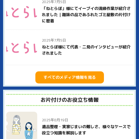
きるのかはっきり明示していますので、安心してご用命くださ
2025年7月5日
い。
「ねとらぼ」様にてイーブイの清掃作業が紹介さ
れました｜趣味の品であふれたゴミ屋敷の片付け
また、イーブイは社員全員が何らかの資格を持つ、スペシャリ
に密着
ストの集団です。遺品整理士、生前整理士、整理収納士など、
それぞれ専門家としての知識・技術を活かして淡路市のお客様
に貢献いたします。
2025年7月5日
淡路市での不用品回収、ゴミ屋敷片付け、遺品整理などはぜひ
ねとらぼ様にて代表・二見のインタビューが紹介
イーブイにご用命ください。
されました
すべてのメディア情報を見る
お片付けのお役立ち情報
2025年8月19日
遺品整理・実家じまいの難しさ、様々なケースで
役立つ知識を解説します