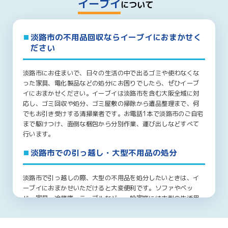
イーブイ
について
淡路市の不用品回収ならイーブイにおまかせく
ださい
淡路市にお住まいで、日々の生活の中で出るゴミや使わなくな
った家具、電化製品などの処分にお困りでしたら、ぜひイーブ
イにおまかせください。イーブイは淡路市を含む大阪全域に対
応し、ゴミ回収や処分、ゴミ屋敷の掃除から遺品整理まで、何
でもお引き受けする清掃業者です。お電話1本で淡路市のご自宅
まで駆けつけ、面倒な梱包から分別作業、運び出しなどすべて
行います。
淡路市での引っ越し・大型不用品の処分
淡路市で引っ越しの際、大型の不用品を処分したいときは、イ
ーブイにおまかせいただけると大変便利です。ソファやベッ
ド、家具、冷蔵庫、テーブルなど、一般家庭には大型の生活用
品が数多くあります。淡路市内での引っ越しや、淡路市からの
転居でこれらの処分にお困りでしたら、ぜひイーブイにお問い