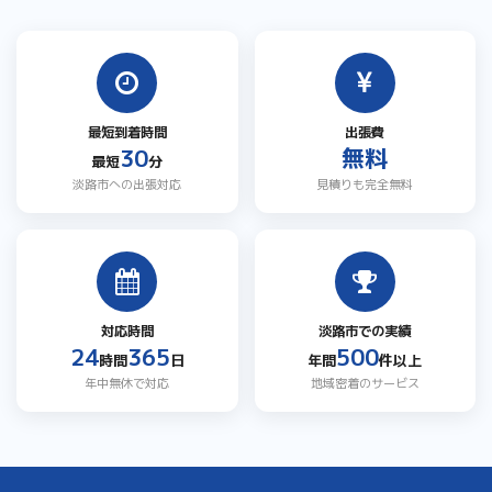
最短到着時間
出張費
30
無料
最短
分
淡路市への出張対応
見積りも完全無料
対応時間
淡路市での実績
24
365
500
時間
日
年間
件以上
年中無休で対応
地域密着のサービス