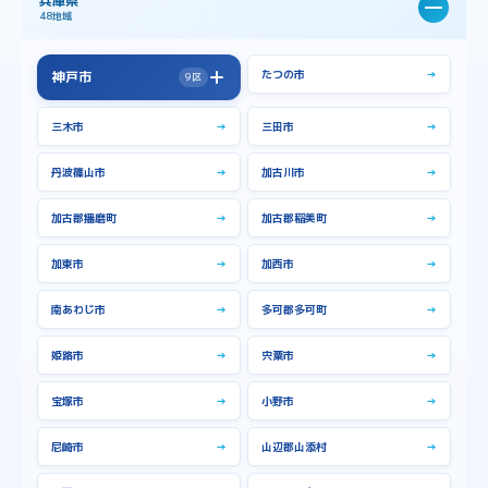
兵庫県
48地域
たつの市
→
神戸市
9区
→
神戸市全域
三木市
→
三田市
→
中央区
→
兵庫区
→
丹波篠山市
→
加古川市
→
北区
→
垂水区
→
加古郡播磨町
→
加古郡稲美町
→
東灘区
→
灘区
→
加東市
→
加西市
→
西区
→
長田区
→
南あわじ市
→
多可郡多可町
→
須磨区
→
姫路市
→
宍粟市
→
宝塚市
→
小野市
→
尼崎市
→
山辺郡山添村
→