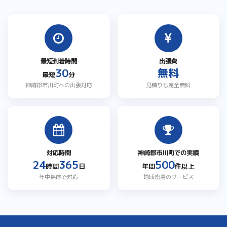
最短到着時間
出張費
30
無料
最短
分
神崎郡市川町への出張対応
見積りも完全無料
対応時間
神崎郡市川町での実績
24
365
500
時間
日
年間
件以上
年中無休で対応
地域密着のサービス