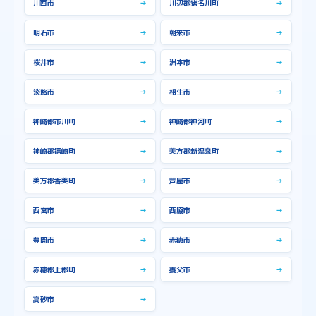
川西市
→
川辺郡猪名川町
→
明石市
→
朝来市
→
桜井市
→
洲本市
→
淡路市
→
相生市
→
神崎郡市川町
→
神崎郡神河町
→
神崎郡福崎町
→
美方郡新温泉町
→
美方郡香美町
→
芦屋市
→
西宮市
→
西脇市
→
豊岡市
→
赤穂市
→
赤穂郡上郡町
→
養父市
→
高砂市
→