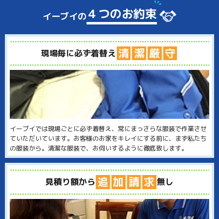
４つのお約束
イーブイの
清
潔
厳
守
現場毎に必ず着替え
イーブイでは現場ごとに必ず着替え、常にまっさらな服装で作業させ
ていただいています。お客様のお家をキレイにする前に、まず私たち
の服装から。清潔な服装で、お伺いするように徹底致します。
追
加
請
求
見積り額から
無し