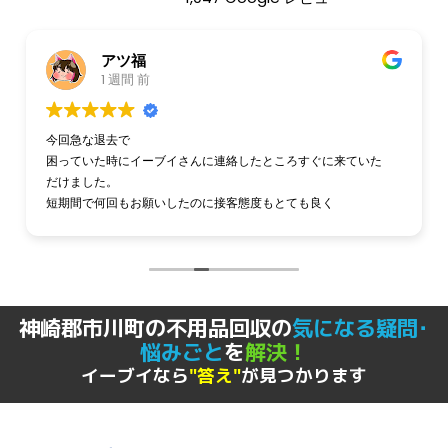
アツ福
1 週間 前
今回急な退去で
困っていた時にイーブイさんに連絡したところすぐに来ていた
だけました。
短期間で何回もお願いしたのに接客態度もとても良く
そして作業の速さに感謝しかありません。
また何かあったらぜひお願いしたいです。
神崎郡市川町の不用品回収の
気になる疑問･
悩みごと
を
解決！
イーブイなら
"答え"
が見つかります