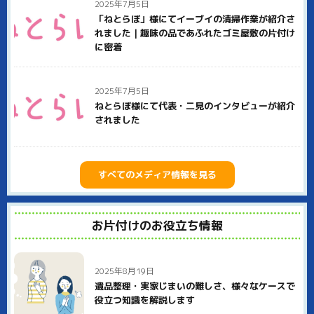
見積り後の追加料金は一切いただきません。どこまでが基本料
2025年7月5日
金でできるのかはっきり明示していますので、安心してご用命
「ねとらぼ」様にてイーブイの清掃作業が紹介さ
ください。
れました｜趣味の品であふれたゴミ屋敷の片付け
に密着
また、イーブイは社員全員が何らかの資格を持つ、スペシャリ
ストの集団です。遺品整理士、生前整理士、整理収納士など、
それぞれ専門家としての知識・技術を活かして神崎郡市川町の
お客様に貢献いたします。
2025年7月5日
ねとらぼ様にて代表・二見のインタビューが紹介
神崎郡市川町での不用品回収、ゴミ屋敷片付け、遺品整理など
されました
はぜひイーブイにご用命ください。
すべてのメディア情報を見る
お片付けのお役立ち情報
2025年8月19日
遺品整理・実家じまいの難しさ、様々なケースで
役立つ知識を解説します