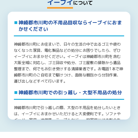
イーブイ
について
神崎郡市川町の不用品回収ならイーブイにおま
かせください
神崎郡市川町にお住まいで、日々の生活の中で出るゴミや使わ
なくなった家具、電化製品などの処分にお困りでしたら、ぜひ
イーブイにおまかせください。イーブイは神崎郡市川町を含む
大阪全域に対応し、ゴミ回収や処分、ゴミ屋敷の掃除から遺品
整理まで、何でもお引き受けする清掃業者です。お電話1本で神
崎郡市川町のご自宅まで駆けつけ、面倒な梱包から分別作業、
運び出しなどすべて行います。
神崎郡市川町での引っ越し・大型不用品の処分
神崎郡市川町で引っ越しの際、大型の不用品を処分したいとき
は、イーブイにおまかせいただけると大変便利です。ソファや
ベッド、家具、冷蔵庫、テーブルなど、一般家庭には大型の生
活用品が数多くあります。神崎郡市川町内での引っ越しや、神
崎郡市川町からの転居でこれらの処分にお困りでしたら、ぜひ