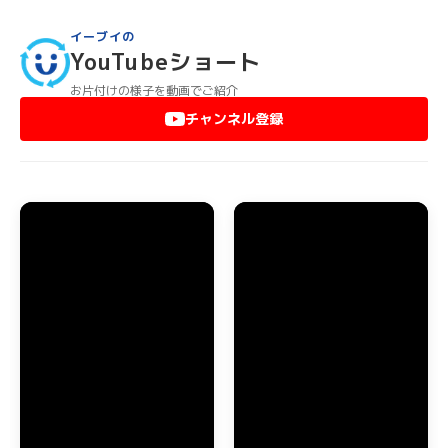
イーブイにお問い合わせください。
どんなに大きな家具や重いものでも、すべて弊社スタッフが運
イーブイの
び出します。神崎郡市川町のマンションで階段から降ろせない
YouTubeショート
ような大型家具は、ベランダからクレーン車等を使って降ろし
ます。また、エレベーターがないマンションで運び出しが困難
お片付けの様子を動画でご紹介
でも、階段から運び出しますのでご安心ください。
チャンネル登録
神崎郡市川町のお部屋に不用品やゴミが散乱していても、弊社
スタッフがゴミの分別をして運び出します。これらの作業はす
べて基本料金に含まれていますので、どんなにゴミが大量でも
追加料金が発生することはありません。
神崎郡市川町でのエアコン・家電品の回収
神崎郡市川町で引っ越しなどの際にエアコンを取り外したり、
家電品を処分する場合もイーブイにおまかせください。室外機
が取り外しが困難な場所に設置してあっても対応できますの
で、安心しておまかせいただけます。年式の新しいエアコンで
したら、買取することも可能ですから一度お問い合わせくださ
い。
テレビや冷蔵庫、洗濯機などのリサイクルが義務付けられてい
る家電品の処分も、神崎郡市川町全域で対応しております。も