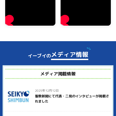
ちろん、きちんとリサイクル法に従って処分します。
神崎郡市川町のゴミ屋敷・汚部屋の片付け
神崎郡市川町でもゴミ屋敷や汚部屋でお困りの方からのご相談
を多くいただいております。テレビなどでゴミ屋敷の報道を見
ることがありますが、あのような大量のゴミがある状態でも、
弊社にお任せいただければすべて処分いたします。
神崎郡市川町でゴミ屋敷状態にお悩みの方は、ぜひイーブイに
ご連絡ください。ゴミ屋敷と呼ばれるほどゴミが溜まった状態
メディア情報
イーブイの
では、分別するだけでもかなりの時間がかかります。弊社では
しっかりとゴミの分別をしたあとで、袋に詰めたりダンボール
に入れて仕分けしていきます。
メディア掲載情報
神崎郡市川町のご近所への配慮として、大量のゴミの整理をし
ていることを近所の人に知られないように、中身がわからない
無地のダンボールを使って運び出すことも可能です。
2025年12月12日
神崎郡市川町でイーブイが選ばれる理由
聖教新聞にて代表・二見のインタビューが掲載さ
れました
神崎郡市川町で多くのお客様にイーブイをお選びいただいてい
る理由は、徹底した明朗会計と高品質なサービスにあります。