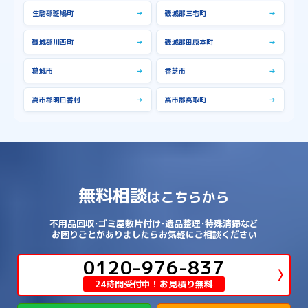
生駒郡斑鳩町
→
磯城郡三宅町
→
磯城郡川西町
→
磯城郡田原本町
→
葛城市
→
香芝市
→
高市郡明日香村
→
高市郡高取町
→
無料相談
はこちらから
不用品回収･ゴミ屋敷片付け･遺品整理･特殊清掃など
お困りごとがありましたらお気軽にご相談ください
0120-976-837
24時間受付中！お見積り無料