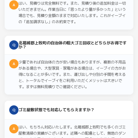
はい、見積りは完全無料です。また、見積り後の追加料金は一切
A
いただきません。作業当日に「思ったより量が多かった」という
場合でも、見積り金額のままで対応いたします。これがイーブイ
の「追加請求なし」のお約束です。
北葛城郡上牧町の自治体の粗大ゴミ回収とどちらがお得です
Q
か？
少量であれば自治体の方が安い場合もありますが、複数の不用品
A
がある場合や、大型家具・家電がある場合は、イーブイの方がお
得になることが多いです。また、運び出しや分別の手間を考える
と、トータルでイーブイをご利用いただくメリットは大きいで
す。まずは無料見積りでご確認ください。
ゴミ屋敷状態でも対応してもらえますか？
Q
はい、もちろん対応いたします。北葛城郡上牧町でも多くのゴミ
A
屋敷清掃の実績がございます。近隣への配慮として、無地のダン