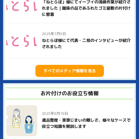
す。見積り後の追加料金は一切いただきません。どこまでが基
「ねとらぼ」様にてイーブイの清掃作業が紹介さ
本料金でできるのかはっきり明示していますので、安心してご
れました｜趣味の品であふれたゴミ屋敷の片付け
用命ください。
に密着
また、イーブイは社員全員が何らかの資格を持つ、スペシャリ
ストの集団です。遺品整理士、生前整理士、整理収納士など、
2025年7月5日
それぞれ専門家としての知識・技術を活かして北葛城郡上牧町
のお客様に貢献いたします。
ねとらぼ様にて代表・二見のインタビューが紹介
されました
北葛城郡上牧町での不用品回収、ゴミ屋敷片付け、遺品整理な
どはぜひイーブイにご用命ください。
すべてのメディア情報を見る
お片付けのお役立ち情報
2025年8月19日
遺品整理・実家じまいの難しさ、様々なケースで
役立つ知識を解説します