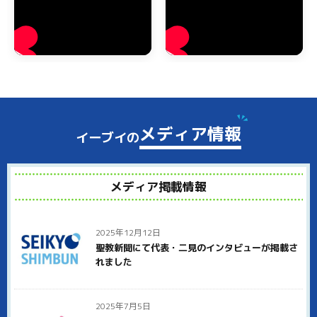
もちろん、きちんとリサイクル法に従って処分します。
北葛城郡上牧町のゴミ屋敷・汚部屋の片付け
北葛城郡上牧町でもゴミ屋敷や汚部屋でお困りの方からのご相
談を多くいただいております。テレビなどでゴミ屋敷の報道を
見ることがありますが、あのような大量のゴミがある状態で
も、弊社にお任せいただければすべて処分いたします。
北葛城郡上牧町でゴミ屋敷状態にお悩みの方は、ぜひイーブイ
メディア情報
イーブイの
にご連絡ください。ゴミ屋敷と呼ばれるほどゴミが溜まった状
態では、分別するだけでもかなりの時間がかかります。弊社で
はしっかりとゴミの分別をしたあとで、袋に詰めたりダンボー
ルに入れて仕分けしていきます。
メディア掲載情報
北葛城郡上牧町のご近所への配慮として、大量のゴミの整理を
していることを近所の人に知られないように、中身がわからな
い無地のダンボールを使って運び出すことも可能です。
2025年12月12日
聖教新聞にて代表・二見のインタビューが掲載さ
北葛城郡上牧町でイーブイが選ばれる理由
れました
北葛城郡上牧町で多くのお客様にイーブイをお選びいただいて
いる理由は、徹底した明朗会計と高品質なサービスにありま
2025年7月5日