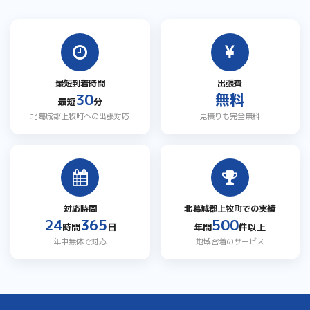
最短到着時間
出張費
30
無料
最短
分
北葛城郡上牧町への出張対応
見積りも完全無料
対応時間
北葛城郡上牧町での実績
24
365
500
時間
日
年間
件以上
年中無休で対応
地域密着のサービス