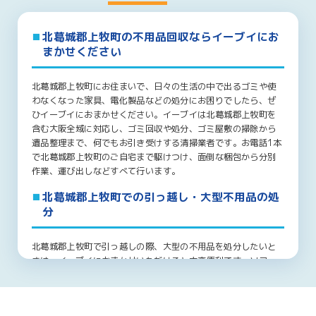
北葛城郡上牧町の不用品回収ならイーブイにお
まかせください
北葛城郡上牧町にお住まいで、日々の生活の中で出るゴミや使
わなくなった家具、電化製品などの処分にお困りでしたら、ぜ
ひイーブイにおまかせください。イーブイは北葛城郡上牧町を
含む大阪全域に対応し、ゴミ回収や処分、ゴミ屋敷の掃除から
遺品整理まで、何でもお引き受けする清掃業者です。お電話1本
で北葛城郡上牧町のご自宅まで駆けつけ、面倒な梱包から分別
作業、運び出しなどすべて行います。
北葛城郡上牧町での引っ越し・大型不用品の処
分
北葛城郡上牧町で引っ越しの際、大型の不用品を処分したいと
きは、イーブイにおまかせいただけると大変便利です。ソファ
やベッド、家具、冷蔵庫、テーブルなど、一般家庭には大型の
生活用品が数多くあります。北葛城郡上牧町内での引っ越し
や、北葛城郡上牧町からの転居でこれらの処分にお困りでした