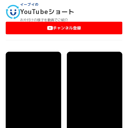
ら、ぜひイーブイにお問い合わせください。
イーブイの
どんなに大きな家具や重いものでも、すべて弊社スタッフが運
YouTubeショート
び出します。北葛城郡上牧町のマンションで階段から降ろせな
いような大型家具は、ベランダからクレーン車等を使って降ろ
お片付けの様子を動画でご紹介
します。また、エレベーターがないマンションで運び出しが困
チャンネル登録
難でも、階段から運び出しますのでご安心ください。
北葛城郡上牧町のお部屋に不用品やゴミが散乱していても、弊
社スタッフがゴミの分別をして運び出します。これらの作業は
すべて基本料金に含まれていますので、どんなにゴミが大量で
も追加料金が発生することはありません。
北葛城郡上牧町でのエアコン・家電品の回収
北葛城郡上牧町で引っ越しなどの際にエアコンを取り外した
り、家電品を処分する場合もイーブイにおまかせください。室
外機が取り外しが困難な場所に設置してあっても対応できます
ので、安心しておまかせいただけます。年式の新しいエアコン
でしたら、買取することも可能ですから一度お問い合わせくだ
さい。
テレビや冷蔵庫、洗濯機などのリサイクルが義務付けられてい
る家電品の処分も、北葛城郡上牧町全域で対応しております。