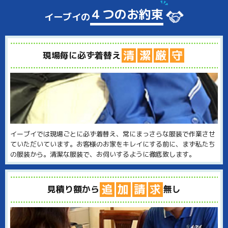
４つのお約束
イーブイの
清
潔
厳
守
現場毎に必ず着替え
イーブイでは現場ごとに必ず着替え、常にまっさらな服装で作業させ
ていただいています。お客様のお家をキレイにする前に、まず私たち
の服装から。清潔な服装で、お伺いするように徹底致します。
追
加
請
求
見積り額から
無し