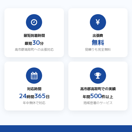
最短到着時間
出張費
30
無料
最短
分
高市郡高取町への出張対応
見積りも完全無料
対応時間
高市郡高取町での実績
24
365
500
時間
日
年間
件以上
年中無休で対応
地域密着のサービス