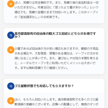
はい、見積りは完全無料です。また、見積り後の追加料金は一切
A
いただきません。作業当日に「思ったより量が多かった」という
場合でも、見積り金額のままで対応いたします。これがイーブイ
の「追加請求なし」のお約束です。
高市郡高取町の自治体の粗大ゴミ回収とどちらがお得です
Q
か？
少量であれば自治体の方が安い場合もありますが、複数の不用品
A
がある場合や、大型家具・家電がある場合は、イーブイの方がお
得になることが多いです。また、運び出しや分別の手間を考える
と、トータルでイーブイをご利用いただくメリットは大きいで
す。まずは無料見積りでご確認ください。
ゴミ屋敷状態でも対応してもらえますか？
Q
はい、もちろん対応いたします。高市郡高取町でも多くのゴミ屋
A
敷清掃の実績がございます。近隣への配慮として、無地のダンボ