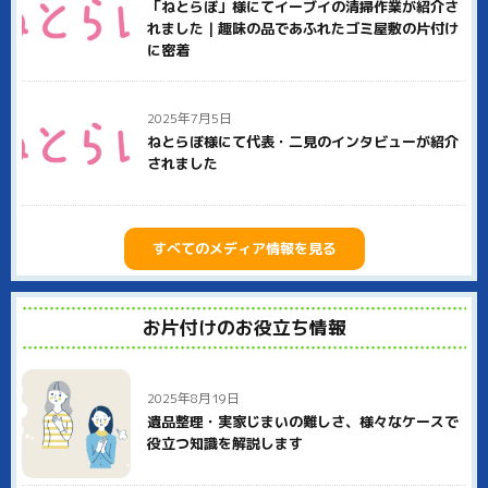
金でできるのかはっきり明示していますので、安心してご用命
「ねとらぼ」様にてイーブイの清掃作業が紹介さ
ください。
れました｜趣味の品であふれたゴミ屋敷の片付け
に密着
また、イーブイは社員全員が何らかの資格を持つ、スペシャリ
ストの集団です。遺品整理士、生前整理士、整理収納士など、
それぞれ専門家としての知識・技術を活かして高市郡高取町の
お客様に貢献いたします。
2025年7月5日
ねとらぼ様にて代表・二見のインタビューが紹介
高市郡高取町での不用品回収、ゴミ屋敷片付け、遺品整理など
されました
はぜひイーブイにご用命ください。
すべてのメディア情報を見る
お片付けのお役立ち情報
2025年8月19日
遺品整理・実家じまいの難しさ、様々なケースで
役立つ知識を解説します