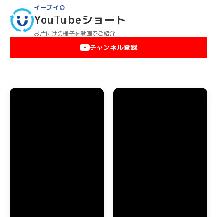
どんなに大きな家具や重いものでも、すべて弊社スタッフが運
イーブイの
び出します。高市郡高取町のマンションで階段から降ろせない
YouTubeショート
ような大型家具は、ベランダからクレーン車等を使って降ろし
ます。また、エレベーターがないマンションで運び出しが困難
お片付けの様子を動画でご紹介
でも、階段から運び出しますのでご安心ください。
チャンネル登録
高市郡高取町のお部屋に不用品やゴミが散乱していても、弊社
スタッフがゴミの分別をして運び出します。これらの作業はす
べて基本料金に含まれていますので、どんなにゴミが大量でも
追加料金が発生することはありません。
高市郡高取町でのエアコン・家電品の回収
高市郡高取町で引っ越しなどの際にエアコンを取り外したり、
家電品を処分する場合もイーブイにおまかせください。室外機
が取り外しが困難な場所に設置してあっても対応できますの
で、安心しておまかせいただけます。年式の新しいエアコンで
したら、買取することも可能ですから一度お問い合わせくださ
い。
テレビや冷蔵庫、洗濯機などのリサイクルが義務付けられてい
る家電品の処分も、高市郡高取町全域で対応しております。も
ちろん、きちんとリサイクル法に従って処分します。