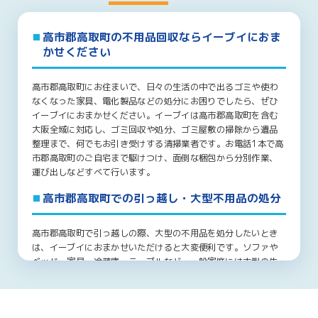
高市郡高取町の不用品回収ならイーブイにおま
かせください
高市郡高取町にお住まいで、日々の生活の中で出るゴミや使わ
なくなった家具、電化製品などの処分にお困りでしたら、ぜひ
イーブイにおまかせください。イーブイは高市郡高取町を含む
大阪全域に対応し、ゴミ回収や処分、ゴミ屋敷の掃除から遺品
整理まで、何でもお引き受けする清掃業者です。お電話1本で高
市郡高取町のご自宅まで駆けつけ、面倒な梱包から分別作業、
運び出しなどすべて行います。
高市郡高取町での引っ越し・大型不用品の処分
高市郡高取町で引っ越しの際、大型の不用品を処分したいとき
は、イーブイにおまかせいただけると大変便利です。ソファや
ベッド、家具、冷蔵庫、テーブルなど、一般家庭には大型の生
活用品が数多くあります。高市郡高取町内での引っ越しや、高
市郡高取町からの転居でこれらの処分にお困りでしたら、ぜひ
イーブイにお問い合わせください。