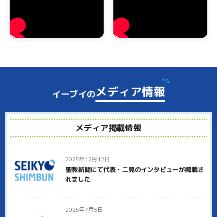
高市郡高取町のゴミ屋敷・汚部屋の片付け
高市郡高取町でもゴミ屋敷や汚部屋でお困りの方からのご相談
を多くいただいております。テレビなどでゴミ屋敷の報道を見
ることがありますが、あのような大量のゴミがある状態でも、
弊社にお任せいただければすべて処分いたします。
高市郡高取町でゴミ屋敷状態にお悩みの方は、ぜひイーブイに
ご連絡ください。ゴミ屋敷と呼ばれるほどゴミが溜まった状態
メディア情報
イーブイの
では、分別するだけでもかなりの時間がかかります。弊社では
しっかりとゴミの分別をしたあとで、袋に詰めたりダンボール
に入れて仕分けしていきます。
メディア掲載情報
高市郡高取町のご近所への配慮として、大量のゴミの整理をし
ていることを近所の人に知られないように、中身がわからない
無地のダンボールを使って運び出すことも可能です。
2025年12月12日
高市郡高取町でイーブイが選ばれる理由
聖教新聞にて代表・二見のインタビューが掲載さ
れました
高市郡高取町で多くのお客様にイーブイをお選びいただいてい
る理由は、徹底した明朗会計と高品質なサービスにあります。
見積り後の追加料金は一切いただきません。どこまでが基本料
2025年7月5日