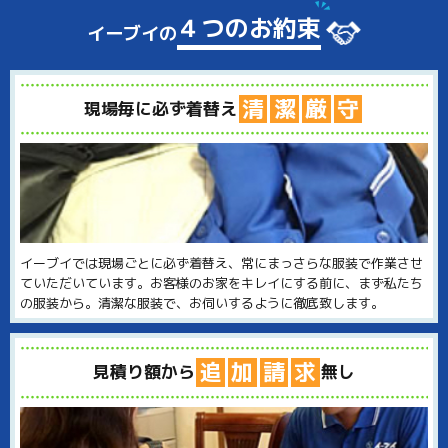
４つのお約束
イーブイの
清
潔
厳
守
現場毎に必ず着替え
イーブイでは現場ごとに必ず着替え、常にまっさらな服装で作業させ
ていただいています。お客様のお家をキレイにする前に、まず私たち
の服装から。清潔な服装で、お伺いするように徹底致します。
追
加
請
求
見積り額から
無し