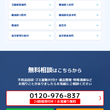
生駒郡斑鳩町
→
磯城郡三宅町
→
磯城郡川西町
→
磯城郡田原本町
→
葛城市
→
香芝市
→
高市郡明日香村
→
高市郡高取町
→
無料相談
はこちらから
不用品回収･ゴミ屋敷片付け･遺品整理･特殊清掃など
お困りごとがありましたらお気軽にご相談ください
0120-976-837
24時間受付中！お見積り無料