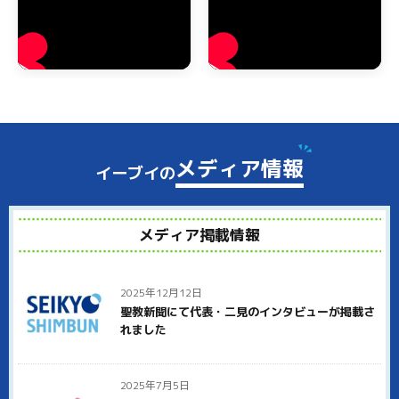
吉野郡下市町のゴミ屋敷・汚部屋の片付け
吉野郡下市町でもゴミ屋敷や汚部屋でお困りの方からのご相談
を多くいただいております。テレビなどでゴミ屋敷の報道を見
ることがありますが、あのような大量のゴミがある状態でも、
弊社にお任せいただければすべて処分いたします。
吉野郡下市町でゴミ屋敷状態にお悩みの方は、ぜひイーブイに
ご連絡ください。ゴミ屋敷と呼ばれるほどゴミが溜まった状態
メディア情報
イーブイの
では、分別するだけでもかなりの時間がかかります。弊社では
しっかりとゴミの分別をしたあとで、袋に詰めたりダンボール
に入れて仕分けしていきます。
メディア掲載情報
吉野郡下市町のご近所への配慮として、大量のゴミの整理をし
ていることを近所の人に知られないように、中身がわからない
無地のダンボールを使って運び出すことも可能です。
2025年12月12日
吉野郡下市町でイーブイが選ばれる理由
聖教新聞にて代表・二見のインタビューが掲載さ
れました
吉野郡下市町で多くのお客様にイーブイをお選びいただいてい
る理由は、徹底した明朗会計と高品質なサービスにあります。
見積り後の追加料金は一切いただきません。どこまでが基本料
2025年7月5日