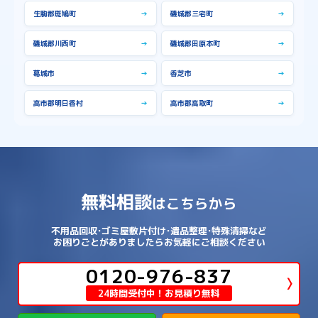
生駒郡斑鳩町
→
磯城郡三宅町
→
磯城郡川西町
→
磯城郡田原本町
→
葛城市
→
香芝市
→
高市郡明日香村
→
高市郡高取町
→
無料相談
はこちらから
不用品回収･ゴミ屋敷片付け･遺品整理･特殊清掃など
お困りごとがありましたらお気軽にご相談ください
0120-976-837
24時間受付中！お見積り無料