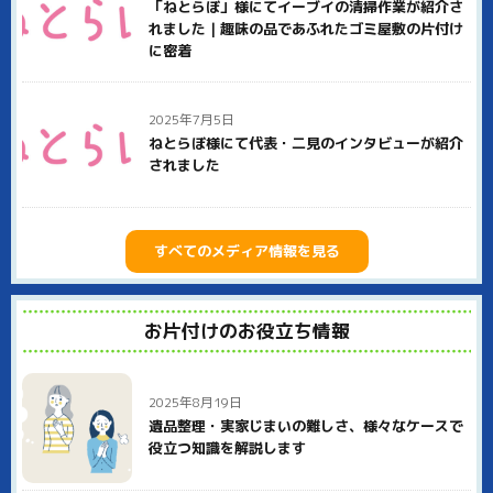
金でできるのかはっきり明示していますので、安心してご用命
「ねとらぼ」様にてイーブイの清掃作業が紹介さ
ください。
れました｜趣味の品であふれたゴミ屋敷の片付け
に密着
また、イーブイは社員全員が何らかの資格を持つ、スペシャリ
ストの集団です。遺品整理士、生前整理士、整理収納士など、
それぞれ専門家としての知識・技術を活かして吉野郡下市町の
お客様に貢献いたします。
2025年7月5日
ねとらぼ様にて代表・二見のインタビューが紹介
吉野郡下市町での不用品回収、ゴミ屋敷片付け、遺品整理など
されました
はぜひイーブイにご用命ください。
すべてのメディア情報を見る
お片付けのお役立ち情報
2025年8月19日
遺品整理・実家じまいの難しさ、様々なケースで
役立つ知識を解説します