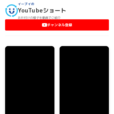
どんなに大きな家具や重いものでも、すべて弊社スタッフが運
イーブイの
び出します。吉野郡下市町のマンションで階段から降ろせない
YouTubeショート
ような大型家具は、ベランダからクレーン車等を使って降ろし
ます。また、エレベーターがないマンションで運び出しが困難
お片付けの様子を動画でご紹介
でも、階段から運び出しますのでご安心ください。
チャンネル登録
吉野郡下市町のお部屋に不用品やゴミが散乱していても、弊社
スタッフがゴミの分別をして運び出します。これらの作業はす
べて基本料金に含まれていますので、どんなにゴミが大量でも
追加料金が発生することはありません。
吉野郡下市町でのエアコン・家電品の回収
吉野郡下市町で引っ越しなどの際にエアコンを取り外したり、
家電品を処分する場合もイーブイにおまかせください。室外機
が取り外しが困難な場所に設置してあっても対応できますの
で、安心しておまかせいただけます。年式の新しいエアコンで
したら、買取することも可能ですから一度お問い合わせくださ
い。
テレビや冷蔵庫、洗濯機などのリサイクルが義務付けられてい
る家電品の処分も、吉野郡下市町全域で対応しております。も
ちろん、きちんとリサイクル法に従って処分します。