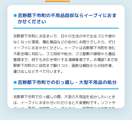
吉野郡下市町の不用品回収ならイーブイにおま
かせください
吉野郡下市町にお住まいで、日々の生活の中で出るゴミや使わ
なくなった家具、電化製品などの処分にお困りでしたら、ぜひ
イーブイにおまかせください。イーブイは吉野郡下市町を含む
大阪全域に対応し、ゴミ回収や処分、ゴミ屋敷の掃除から遺品
整理まで、何でもお引き受けする清掃業者です。お電話1本で吉
野郡下市町のご自宅まで駆けつけ、面倒な梱包から分別作業、
運び出しなどすべて行います。
吉野郡下市町での引っ越し・大型不用品の処分
吉野郡下市町で引っ越しの際、大型の不用品を処分したいとき
は、イーブイにおまかせいただけると大変便利です。ソファや
ベッド、家具、冷蔵庫、テーブルなど、一般家庭には大型の生
活用品が数多くあります。吉野郡下市町内での引っ越しや、吉
野郡下市町からの転居でこれらの処分にお困りでしたら、ぜひ
イーブイにお問い合わせください。