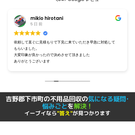
アツ福
1 週間 前
今回急な退去で
困っていた時にイーブイさんに連絡したところすぐに来ていた
だけました。
短期間で何回もお願いしたのに接客態度もとても良く
そして作業の速さに感謝しかありません。
また何かあったらぜひお願いしたいです。
吉野郡下市町の不用品回収の
気になる疑問･
悩みごと
を
解決！
イーブイなら
"答え"
が見つかります