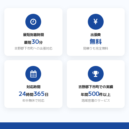
最短到着時間
出張費
30
無料
最短
分
吉野郡下市町への出張対応
見積りも完全無料
対応時間
吉野郡下市町での実績
24
365
500
時間
日
年間
件以上
年中無休で対応
地域密着のサービス