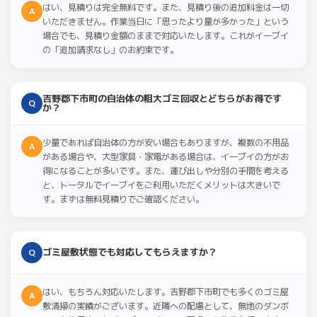
はい、見積りは完全無料です。また、見積り後の追加料金は一切
A
いただきません。作業当日に「思ったより量が多かった」という
場合でも、見積り金額のままで対応いたします。これがイーブイ
の「追加請求なし」のお約束です。
吉野郡下市町の自治体の粗大ゴミ回収とどちらがお得です
Q
か？
少量であれば自治体の方が安い場合もありますが、複数の不用品
A
がある場合や、大型家具・家電がある場合は、イーブイの方がお
得になることが多いです。また、運び出しや分別の手間を考える
と、トータルでイーブイをご利用いただくメリットは大きいで
す。まずは無料見積りでご確認ください。
ゴミ屋敷状態でも対応してもらえますか？
Q
はい、もちろん対応いたします。吉野郡下市町でも多くのゴミ屋
A
敷清掃の実績がございます。近隣への配慮として、無地のダンボ