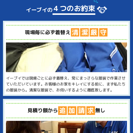
４つのお約束
イーブイの
清
潔
厳
守
現場毎に必ず着替え
イーブイでは現場ごとに必ず着替え、常にまっさらな服装で作業させ
ていただいています。お客様のお家をキレイにする前に、まず私たち
の服装から。清潔な服装で、お伺いするように徹底致します。
追
加
請
求
見積り額から
無し