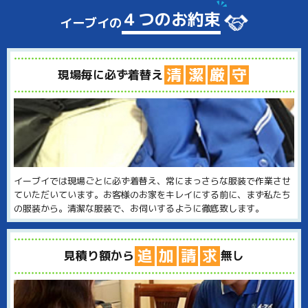
４つのお約束
イーブイの
清
潔
厳
守
現場毎に必ず着替え
イーブイでは現場ごとに必ず着替え、常にまっさらな服装で作業させ
ていただいています。お客様のお家をキレイにする前に、まず私たち
の服装から。清潔な服装で、お伺いするように徹底致します。
追
加
請
求
見積り額から
無し