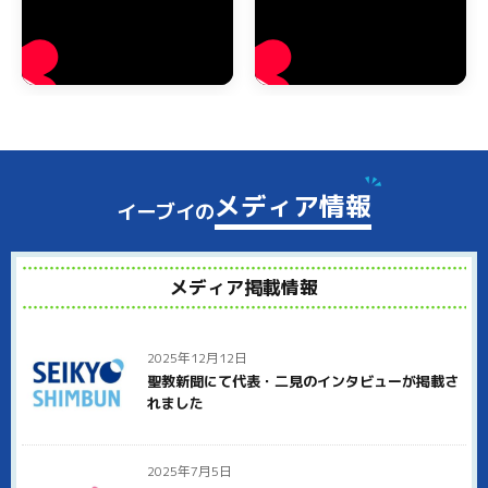
阪南市でもゴミ屋敷や汚部屋でお困りの方からのご相談を多く
いただいております。テレビなどでゴミ屋敷の報道を見ること
がありますが、あのような大量のゴミがある状態でも、弊社に
お任せいただければすべて処分いたします。
阪南市でゴミ屋敷状態にお悩みの方は、ぜひイーブイにご連絡
ください。ゴミ屋敷と呼ばれるほどゴミが溜まった状態では、
分別するだけでもかなりの時間がかかります。弊社ではしっか
メディア情報
イーブイの
りとゴミの分別をしたあとで、袋に詰めたりダンボールに入れ
て仕分けしていきます。
阪南市のご近所への配慮として、大量のゴミの整理をしている
メディア掲載情報
ことを近所の人に知られないように、中身がわからない無地の
ダンボールを使って運び出すことも可能です。
阪南市でイーブイが選ばれる理由
2025年12月12日
聖教新聞にて代表・二見のインタビューが掲載さ
阪南市で多くのお客様にイーブイをお選びいただいている理由
れました
は、徹底した明朗会計と高品質なサービスにあります。見積り
後の追加料金は一切いただきません。どこまでが基本料金でで
きるのかはっきり明示していますので、安心してご用命くださ
2025年7月5日