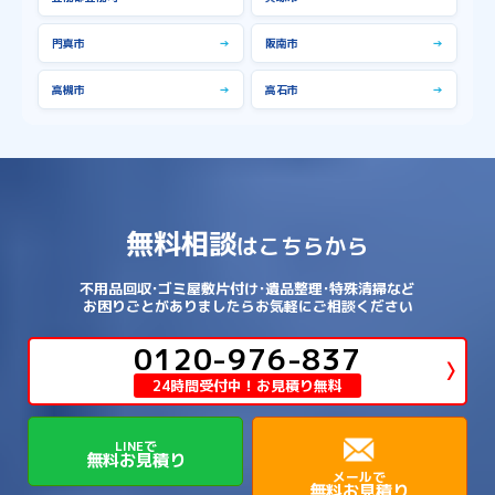
門真市
→
阪南市
→
高槻市
→
高石市
→
無料相談
はこちらから
不用品回収･ゴミ屋敷片付け･遺品整理･特殊清掃など
お困りごとがありましたらお気軽にご相談ください
0120-976-837
24時間受付中！お見積り無料
LINEで
無料お見積り
メールで
無料お見積り