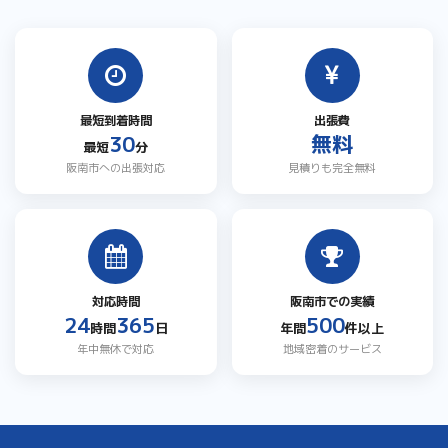
最短到着時間
出張費
30
無料
最短
分
阪南市への出張対応
見積りも完全無料
対応時間
阪南市での実績
24
365
500
時間
日
年間
件以上
年中無休で対応
地域密着のサービス