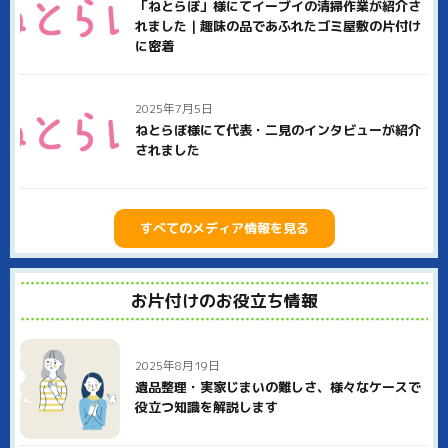
い。
「ねとらぼ」様にてイーブイの清掃作業が紹介さ
れました｜趣味の品であふれたゴミ屋敷の片付け
また、イーブイは社員全員が何らかの資格を持つ、スペシャリ
に密着
ストの集団です。遺品整理士、生前整理士、整理収納士など、
それぞれ専門家としての知識・技術を活かして阪南市のお客様
に貢献いたします。
2025年7月5日
阪南市での不用品回収、ゴミ屋敷片付け、遺品整理などはぜひ
ねとらぼ様にて代表・二見のインタビューが紹介
イーブイにご用命ください。
されました
すべてのメディア情報を見る
お片付けのお役立ち情報
2025年8月19日
遺品整理・実家じまいの難しさ、様々なケースで
役立つ知識を解説します