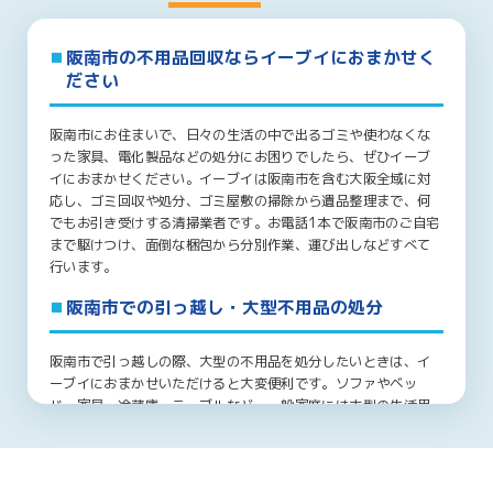
阪南市の不用品回収ならイーブイにおまかせく
ださい
阪南市にお住まいで、日々の生活の中で出るゴミや使わなくな
った家具、電化製品などの処分にお困りでしたら、ぜひイーブ
イにおまかせください。イーブイは阪南市を含む大阪全域に対
応し、ゴミ回収や処分、ゴミ屋敷の掃除から遺品整理まで、何
でもお引き受けする清掃業者です。お電話1本で阪南市のご自宅
まで駆けつけ、面倒な梱包から分別作業、運び出しなどすべて
行います。
阪南市での引っ越し・大型不用品の処分
阪南市で引っ越しの際、大型の不用品を処分したいときは、イ
ーブイにおまかせいただけると大変便利です。ソファやベッ
ド、家具、冷蔵庫、テーブルなど、一般家庭には大型の生活用
品が数多くあります。阪南市内での引っ越しや、阪南市からの
転居でこれらの処分にお困りでしたら、ぜひイーブイにお問い
合わせください。