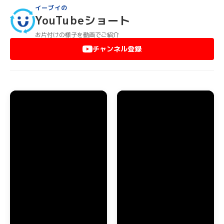
どんなに大きな家具や重いものでも、すべて弊社スタッフが運
イーブイの
び出します。阪南市のマンションで階段から降ろせないような
YouTubeショート
大型家具は、ベランダからクレーン車等を使って降ろします。
また、エレベーターがないマンションで運び出しが困難でも、
お片付けの様子を動画でご紹介
階段から運び出しますのでご安心ください。
チャンネル登録
阪南市のお部屋に不用品やゴミが散乱していても、弊社スタッ
フがゴミの分別をして運び出します。これらの作業はすべて基
本料金に含まれていますので、どんなにゴミが大量でも追加料
金が発生することはありません。
阪南市でのエアコン・家電品の回収
阪南市で引っ越しなどの際にエアコンを取り外したり、家電品
を処分する場合もイーブイにおまかせください。室外機が取り
外しが困難な場所に設置してあっても対応できますので、安心
しておまかせいただけます。年式の新しいエアコンでしたら、
買取することも可能ですから一度お問い合わせください。
テレビや冷蔵庫、洗濯機などのリサイクルが義務付けられてい
る家電品の処分も、阪南市全域で対応しております。もちろ
ん、きちんとリサイクル法に従って処分します。
阪南市のゴミ屋敷・汚部屋の片付け