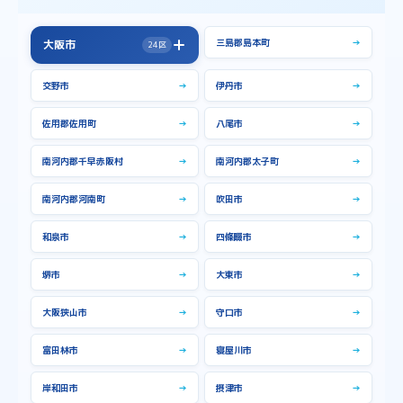
三島郡島本町
→
大阪市
24区
→
大阪市全域
交野市
→
伊丹市
→
中央区
→
住之江区
→
佐用郡佐用町
→
八尾市
→
住吉区
→
北区
→
南河内郡千早赤阪村
→
南河内郡太子町
→
城東区
→
大正区
→
南河内郡河南町
→
吹田市
→
天王寺区
→
平野区
→
和泉市
→
四條畷市
→
旭区
→
東住吉区
→
東成区
→
東淀川区
→
堺市
→
大東市
→
此花区
→
浪速区
→
大阪狭山市
→
守口市
→
淀川区
→
港区
→
富田林市
→
寝屋川市
→
生野区
→
福島区
→
岸和田市
→
摂津市
→
西区
→
西成区
→