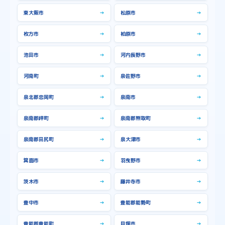
西淀川区
→
都島区
→
東大阪市
→
松原市
→
阿倍野区
→
鶴見区
→
枚方市
→
柏原市
→
池田市
→
河内長野市
→
河南町
→
泉佐野市
→
泉北郡忠岡町
→
泉南市
→
泉南郡岬町
→
泉南郡熊取町
→
泉南郡田尻町
→
泉大津市
→
箕面市
→
羽曳野市
→
茨木市
→
藤井寺市
→
豊中市
→
豊能郡能勢町
→
豊能郡豊能町
→
貝塚市
→