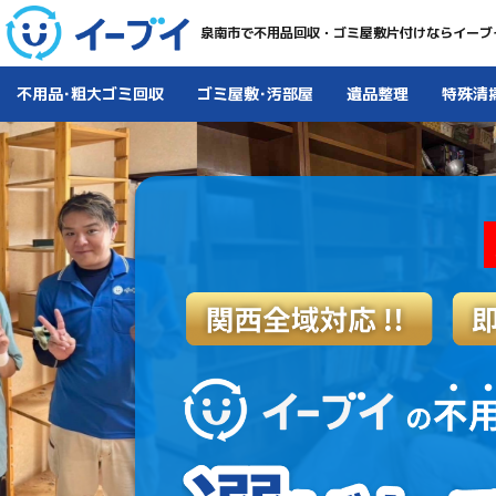
泉南市で不用品回収・ゴミ屋敷片付けならイーブ
不用品･粗大ゴミ回収
ゴミ屋敷･汚部屋
遺品整理
特殊清