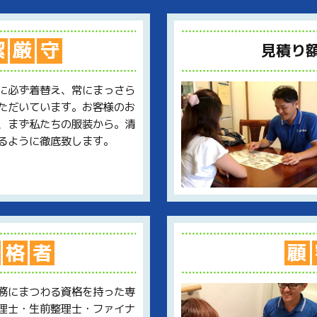
潔
厳
守
見積り
に必ず着替え、常にまっさら
ただいています。お客様のお
、まず私たちの服装から。清
るように徹底致します。
格
者
顧
務にまつわる資格を持った専
理士・生前整理士・ファイナ