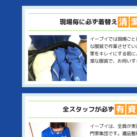
清
現場毎に必ず着替え
イーブイでは現場ごと
な服装で作業させてい
家をキレイにする前に
潔な服装で、お伺いす
有
資
全スタッフが必ず
イーブイは、全員が実
門家集団です。遺品整