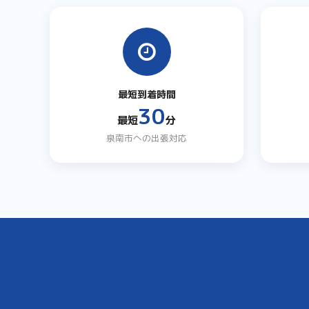
最短到着時間
30
最短
分
泉南市への出張対応