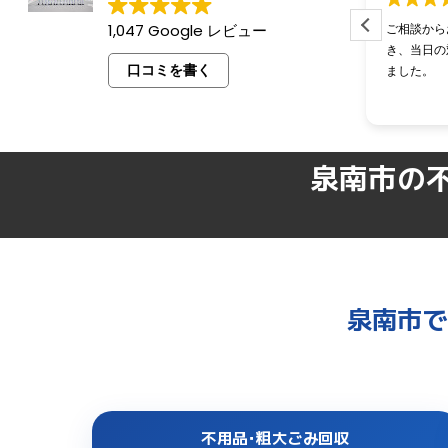
1,047 Google レビュー
ご相談からお見積りまで迅速に対応いただ
迅速で臨機
き、当日の対応も非常に丁寧でとても助かり
良心的で大
口コミを書く
ました。
泉南市の
泉南市で
不用品･粗大ごみ回収