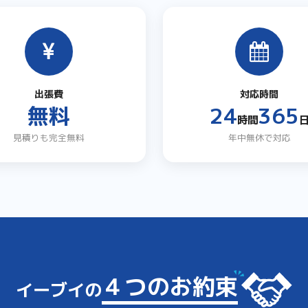
出張費
対応時間
無料
24
365
時間
見積りも完全無料
年中無休で対応
４つのお約束
イーブイの