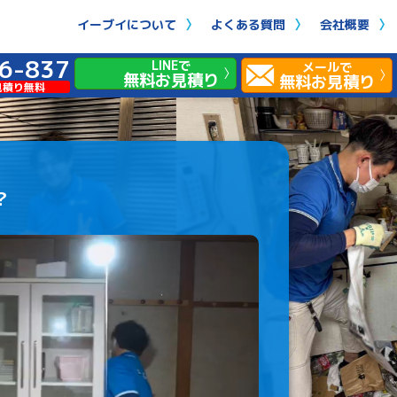
イーブイについて
よくある質問
会社概要
6-837
LINEで
メールで
無料お見積り
無料お見積り
見積り無料
？