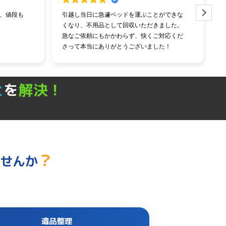
ができな
ベットの解体と回収お願いしました。
ました。
他社よりも格段に安く作業も早過ぎる
対応くだ
作業員の方も丁寧、今まで大手にお願いして
た！
いましたがすべてのレベルが勝っていまし
かりまし
た。
これからはこちらの会社にお願いしようと思
います。
と
を
解決！
？
ませんか
遺品整理