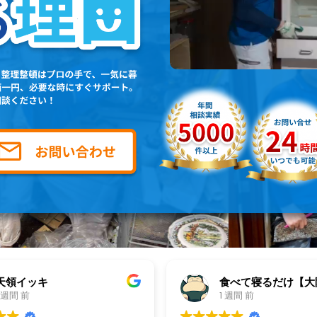
食べて寝るだけ【大阪グルメ・旅先グルメ】
ankoro mochi
1 週間 前
1 週間 前