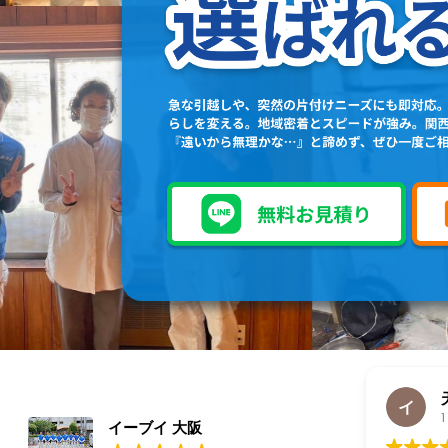
天領イッキ
1 週間 前
イーブイ 大阪