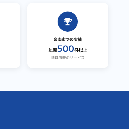
泉南市での実績
500
日
年間
件以上
地域密着のサービス