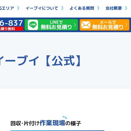
応エリア
イーブイについて
よくある質問
会社概要
6-837
LINEで
メールで
無料お見積り
無料お見積り
見積り無料
イーブイ【公式】
作業現場
回収･片付け
の様子