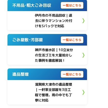
不用品･粗大ごみ回収
一覧はこちら
伊丹市の不用品回収｜退
去に伴うマンション片付
けをSパックで対応
ごみ屋敷･汚部屋
一覧はこちら
神戸市垂水区 | 10立米分
の生活ゴミを大量処分し
た事例を徹底解説！
遺品整理
一覧はこちら
滋賀県大津市の遺品整理
｜一軒家全部屋を3日工
程で整理。雨の中でも丁
寧に対応