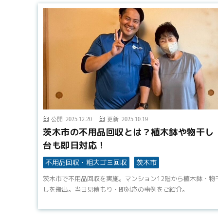
公開 2025.12.20
更新 2025.10.19
茨木市の不用品回収とは？植木鉢や物干し
台も即日対応！
不用品回収・粗大ゴミ回収
茨木市
茨木市で不用品回収を実施。マンション12階から植木鉢・物
しを搬出。当日見積もり・即対応の事例をご紹介。