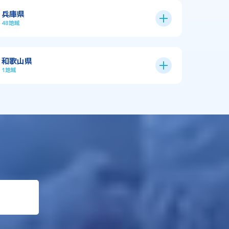
兵庫県
48地域
神戸市
9区
和歌山県
1地域
→
神戸市全域
→
→
たつの市
三木市
→
和歌山県
→
→
三田市
丹波篠山市
中央区
兵庫区
→
→
北区
垂水区
→
→
加古川市
→
加古郡播磨町
→
東灘区
灘区
→
→
→
→
加古郡稲美町
加東市
西区
長田区
→
→
→
→
加西市
南あわじ市
須磨区
→
→
→
多可郡多可町
姫路市
→
→
→
宍粟市
宝塚市
小野市