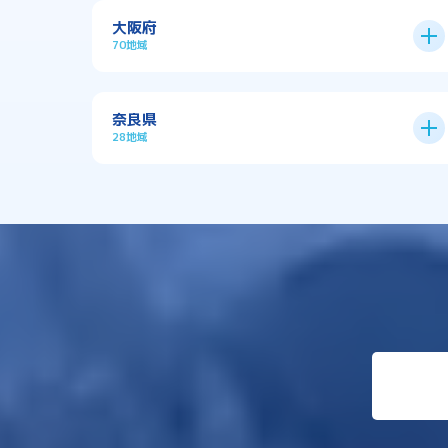
大阪府
70地域
大阪市
24区
奈良県
28地域
→
大阪市全域
→
→
三島郡島本町
交野市
→
→
五條市
北葛城郡上牧町
→
→
伊丹市
佐用郡佐用町
中央区
住之江区
→
→
→
→
北葛城郡広陵町
北葛城郡河合町
住吉区
北区
→
→
八尾市
南河内郡千早赤阪村
→
→
→
→
北葛城郡王寺町
吉野郡下市町
城東区
大正区
→
→
→
→
南河内郡太子町
南河内郡河南町
天王寺区
平野区
→
→
吉野郡吉野町
吉野郡大淀町
→
→
→
→
吹田市
和泉市
旭区
東住吉区
→
→
→
→
吉野郡東吉野村
大和郡山市
→
→
四條畷市
堺市
東成区
東淀川区
→
→
→
→
大和高田市
天理市
→
→
大東市
大阪狭山市