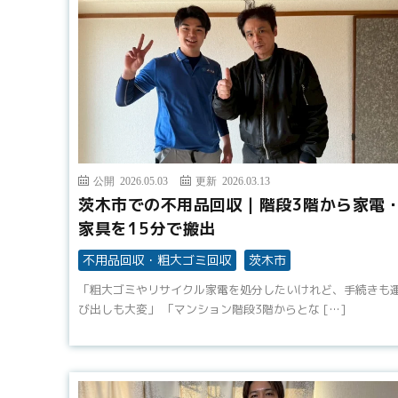
公開 2026.05.03
更新 2026.03.13
茨木市での不用品回収｜階段3階から家電
家具を15分で搬出
不用品回収・粗大ゴミ回収
茨木市
「粗大ゴミやリサイクル家電を処分したいけれど、手続きも
び出しも大変」 「マンション階段3階からとな […]