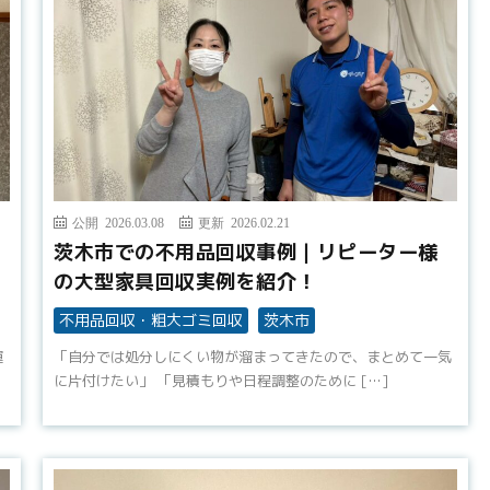
公開 2026.03.08
更新 2026.02.21
・
茨木市での不用品回収事例｜リピーター様
の大型家具回収実例を紹介！
不用品回収・粗大ゴミ回収
茨木市
運
「自分では処分しにくい物が溜まってきたので、まとめて一気
に片付けたい」 「見積もりや日程調整のために […]