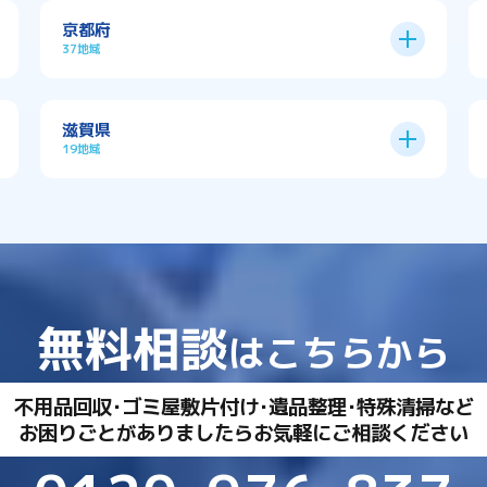
京都府
37地域
京都市
11区
滋賀県
19地域
→
京都市全域
→
→
与謝郡与謝野町
与謝郡伊根町
→
→
→
大津市
守山市
彦根市
→
→
丹波市
久世郡久御山町
上京区
下京区
→
→
→
→
愛知郡愛荘町
東近江市
中京区
伏見区
→
→
乙訓郡大山崎町
→
亀岡市
→
→
→
栗東市
湖南市
北区
南区
→
→
→
→
京丹後市
京田辺市
無料相談
はこちらから
右京区
山科区
→
→
犬上郡多賀町
犬上郡甲良町
→
→
→
→
→
八幡市
南丹市
向日市
不用品回収･ゴミ屋敷片付け･遺品整理･特殊清掃など
左京区
東山区
→
→
→
→
犬上郡豊郷町
甲賀市
→
→
城陽市
宇治市
お困りごとがありましたらお気軽にご相談ください
西京区
→
→
→
米原市
草津市
→
→
宇治田原町
宮津市