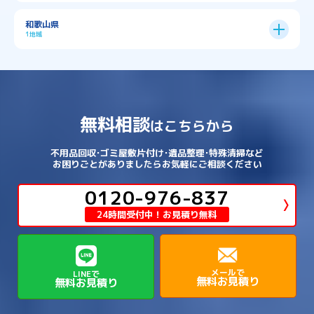
→
→
北葛城郡広陵町
北葛城郡河合町
北区
→
垂水区
→
右京区
→
山科区
→
東成区
→
東淀川区
→
→
→
→
→
寝屋川市
岸和田市
摂津市
東大阪市
→
→
→
加古郡稲美町
加東市
加西市
→
→
→
大津市
守山市
彦根市
和歌山県
→
→
→
宇治市
宇治田原町
宮津市
東灘区
→
灘区
→
左京区
→
東山区
→
此花区
→
浪速区
→
→
→
北葛城郡王寺町
吉野郡下市町
1地域
→
→
→
→
松原市
枚方市
柏原市
池田市
→
→
→
南あわじ市
多可郡多可町
姫路市
→
→
→
愛知郡愛荘町
東近江市
栗東市
西区
→
長田区
→
西京区
→
淀川区
→
港区
→
→
→
木津川市
相楽郡南山城村
→
→
吉野郡吉野町
吉野郡大淀町
→
和歌山県
→
→
→
河内長野市
河南町
泉佐野市
→
→
→
→
宍粟市
宝塚市
小野市
尼崎市
須磨区
→
生野区
→
→
→
福島区
→
→
湖南市
犬上郡多賀町
犬上郡甲良町
→
→
相楽郡和束町
相楽郡笠置町
→
→
吉野郡東吉野村
大和郡山市
→
→
→
泉北郡忠岡町
泉南市
泉南郡岬町
西区
→
西成区
→
→
→
→
山辺郡山添村
川西市
川辺郡猪名川町
→
→
→
犬上郡豊郷町
甲賀市
米原市
→
→
→
相楽郡精華町
福知山市
綾部市
無料相談
→
→
→
大和高田市
天理市
奈良市
はこちらから
西淀川区
→
都島区
→
→
→
→
泉南郡熊取町
泉南郡田尻町
泉大津市
→
→
→
→
明石市
朝来市
桜井市
洲本市
→
→
→
草津市
蒲生郡日野町
蒲生郡竜王町
→
→
→
舞鶴市
船井郡京丹波町
長岡京市
阿倍野区
→
鶴見区
→
→
→
→
→
宇陀市
御所市
橿原市
生駒市
不用品回収･ゴミ屋敷片付け･遺品整理･特殊清掃など
→
→
→
→
箕面市
羽曳野市
茨木市
藤井寺市
→
→
→
淡路市
相生市
神崎郡市川町
お困りごとがありましたらお気軽にご相談ください
→
→
→
近江八幡市
野洲市
長浜市
→
→
生駒郡三郷町
生駒郡安堵町
→
→
→
豊中市
0120-976-837
豊能郡能勢町
豊能郡豊能町
→
→
神崎郡神河町
神崎郡福崎町
→
高島市
→
→
生駒郡平群町
生駒郡斑鳩町
24時間受付中！お見積り無料
→
→
→
→
貝塚市
門真市
阪南市
高槻市
→
→
→
美方郡新温泉町
美方郡香美町
芦屋市
→
→
磯城郡三宅町
磯城郡川西町
→
高石市
→
→
→
→
西宮市
西脇市
豊岡市
赤穂市
→
→
→
磯城郡田原本町
葛城市
香芝市
メールで
LINEで
無料お見積り
無料お見積り
→
→
→
赤穂郡上郡町
養父市
高砂市
→
→
高市郡明日香村
高市郡高取町