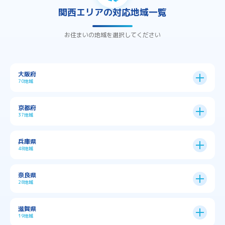
関西エリアの対応地域一覧
お住まいの地域を選択してください
大阪府
70地域
大阪市
24区
京都府
37地域
→
大阪市全域
→
→
→
三島郡島本町
交野市
伊丹市
京都市
11区
兵庫県
中央区
→
住之江区
→
→
→
→
佐用郡佐用町
八尾市
南河内郡千早赤阪村
48地域
→
京都市全域
→
→
→
与謝郡与謝野町
与謝郡伊根町
丹波市
住吉区
→
北区
→
→
→
→
南河内郡太子町
南河内郡河南町
吹田市
神戸市
9区
奈良県
上京区
→
下京区
→
城東区
→
大正区
→
→
→
久世郡久御山町
乙訓郡大山崎町
28地域
→
→
→
→
→
和泉市
四條畷市
堺市
大東市
神戸市全域
→
→
→
たつの市
三木市
三田市
中京区
→
伏見区
→
天王寺区
→
平野区
→
→
→
→
亀岡市
京丹後市
京田辺市
→
→
五條市
北葛城郡上牧町
滋賀県
→
→
→
大阪狭山市
守口市
富田林市
中央区
→
兵庫区
→
北区
→
南区
→
旭区
→
東住吉区
→
→
→
→
丹波篠山市
加古川市
加古郡播磨町
19地域
→
→
→
→
八幡市
南丹市
向日市
城陽市