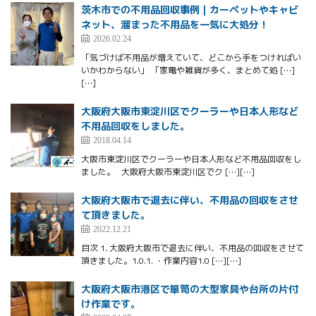
茨木市での不用品回収事例｜カーペットやキャビ
ネット、溜まった不用品を一気に大処分！
2026.02.24
「気づけば不用品が増えていて、どこから手をつければい
いかわからない」 「家電や雑貨が多く、まとめて処 […]
[…]
大阪府大阪市東淀川区でクーラーや日本人形など
不用品回収をしました。
2018.04.14
大阪市東淀川区でクーラーや日本人形など不用品回収をし
ました。 大阪府大阪市東淀川区でク […][…]
大阪府大阪市で退去に伴い、不用品の回収をさせ
て頂きました。
2022.12.21
目次 1. 大阪府大阪市で退去に伴い、不用品の回収をさせて
頂きました。1.0.1. ・作業内容1.0 […][…]
大阪府大阪市港区で箪笥の大型家具や台所の片付
け作業です。