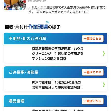
2020.04.07
大阪府大阪市港区で箪笥の大型家具や台所の片付け作業で
す。 大阪府大阪市港区で箪笥の大型 […][…]
作業現場
回収･片付け
の様子
不用品･粗大ごみ回収
一覧はこちら
京都府舞鶴市の不用品回収・ハウス
クリーニング｜引越し前の不用品を
マンション2階から回収
ごみ屋敷･汚部屋
一覧はこちら
神戸市垂水区 | 10立米分の生活ゴ
ミを大量処分した事例を徹底解説！
遺品整理
一覧はこちら