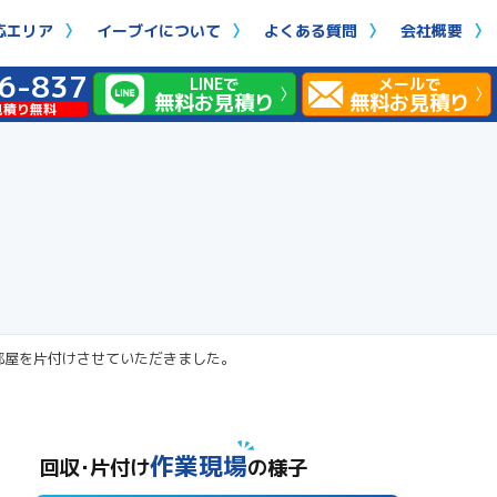
応エリア
イーブイについて
よくある質問
会社概要
6-837
LINEで
メールで
無料お見積り
無料お見積り
見積り無料
部屋を片付けさせていただきました。
作業現場
回収･片付け
の様子