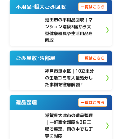
不用品･粗大ごみ回収
一覧はこちら
池田市の不用品回収｜マ
ンション階段3階から大
型健康器具や生活用品を
回収
ごみ屋敷･汚部屋
一覧はこちら
神戸市垂水区 | 10立米分
の生活ゴミを大量処分し
た事例を徹底解説！
遺品整理
一覧はこちら
滋賀県大津市の遺品整理
｜一軒家全部屋を3日工
程で整理。雨の中でも丁
寧に対応