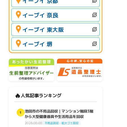
イーブイ 京都
イーブイ 奈良
イーブイ 東大阪
イーブイ 堺
🔥
人気記事ランキング
池田市の不用品回収｜マンション階段3階
1
から大型健康器具や生活用品を回収
2026.08.08
不用品回収・粗大ゴミ回収