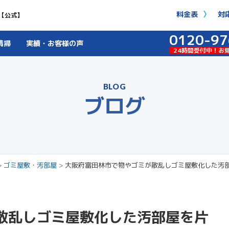
料金表
対
【公式】
0120-97
清掃
実績・お客様の声
24時間受付中！お
BLOG
ブログ
>
ゴミ屋敷・汚部屋
>
大阪府富田林市で物やゴミが散乱しゴミ屋敷化した汚
散乱しゴミ屋敷化した汚部屋を片