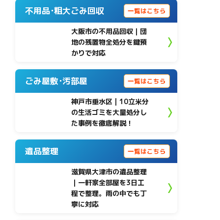
不用品･粗大ごみ回収
一覧はこちら
大阪市の不用品回収｜団
地の残置物全処分を鍵預
かりで対応
ごみ屋敷･汚部屋
一覧はこちら
神戸市垂水区 | 10立米分
の生活ゴミを大量処分し
た事例を徹底解説！
遺品整理
一覧はこちら
滋賀県大津市の遺品整理
｜一軒家全部屋を3日工
程で整理。雨の中でも丁
寧に対応