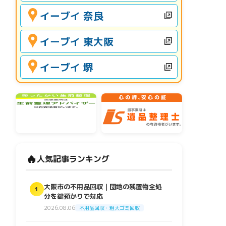
イーブイ 奈良
イーブイ 東大阪
イーブイ 堺
🔥
人気記事ランキング
大阪市の不用品回収｜団地の残置物全処
1
分を鍵預かりで対応
2026.08.06
不用品回収・粗大ゴミ回収