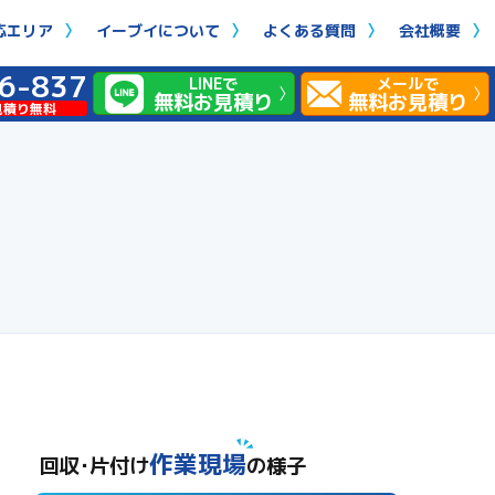
応エリア
イーブイについて
よくある質問
会社概要
6-837
LINEで
メールで
無料お見積り
無料お見積り
見積り無料
作業現場
回収･片付け
の様子