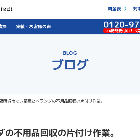
料金表
対
【公式】
0120-97
清掃
実績・お客様の声
24時間受付中！お
BLOG
ブログ
阪府堺市でお部屋とベランダの不用品回収の片付け作業。
ダの不用品回収の片付け作業。