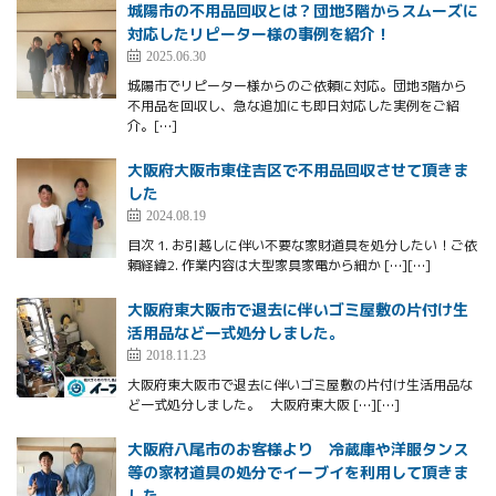
城陽市の不用品回収とは？団地3階からスムーズに
対応したリピーター様の事例を紹介！
2025.06.30
城陽市でリピーター様からのご依頼に対応。団地3階から
不用品を回収し、急な追加にも即日対応した実例をご紹
介。[…]
大阪府大阪市東住吉区で不用品回収させて頂きま
した
2024.08.19
目次 1. お引越しに伴い不要な家財道具を処分したい！ご依
頼経緯2. 作業内容は大型家具家電から細か […][…]
大阪府東大阪市で退去に伴いゴミ屋敷の片付け生
活用品など一式処分しました。
2018.11.23
大阪府東大阪市で退去に伴いゴミ屋敷の片付け生活用品な
ど一式処分しました。 大阪府東大阪 […][…]
大阪府八尾市のお客様より 冷蔵庫や洋服タンス
等の家材道具の処分でイーブイを利用して頂きま
した。