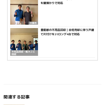
を鍵預かりで対応
大阪市
豊能郡の不用品回収｜自宅売却に伴う戸建
て片付けを2tロング4台で対応
不用品回収・粗大ゴミ
回収
関連する記事