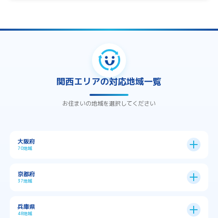
関西エリアの対応地域一覧
お住まいの地域を選択してください
大阪府
70地域
大阪市
24区
京都府
37地域
→
大阪市全域
→
→
→
三島郡島本町
交野市
伊丹市
京都市
11区
兵庫県
中央区
→
住之江区
→
→
→
→
佐用郡佐用町
八尾市
南河内郡千早赤阪村
48地域