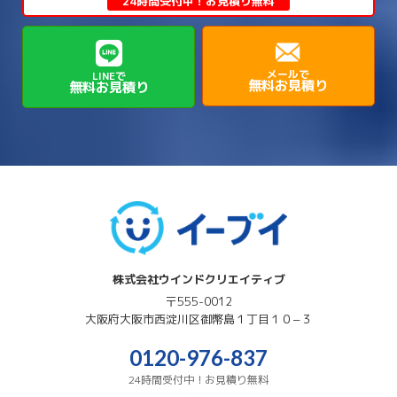
24時間受付中！お見積り無料
→
→
→
→
貝塚市
門真市
阪南市
高槻市
→
→
→
美方郡新温泉町
美方郡香美町
芦屋市
→
→
磯城郡三宅町
磯城郡川西町
→
高石市
→
→
→
→
西宮市
西脇市
豊岡市
赤穂市
→
→
→
磯城郡田原本町
葛城市
香芝市
メールで
LINEで
無料お見積り
無料お見積り
→
→
→
赤穂郡上郡町
養父市
高砂市
→
→
高市郡明日香村
高市郡高取町
株式会社ウインドクリエイティブ
〒555-0012
大阪府
大阪市西淀川区
御幣島１丁目１０−３
0120-976-837
24時間受付中！お見積り無料