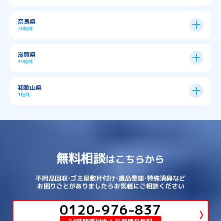
→
京都市全域
→
→
→
与謝郡与謝野町
与謝郡伊根町
丹波市
住吉区
→
北区
→
→
→
→
南河内郡太子町
南河内郡河南町
吹田市
神戸市
9区
奈良県
上京区
→
下京区
→
城東区
→
大正区
→
→
→
久世郡久御山町
乙訓郡大山崎町
28地域
→
→
→
→
→
和泉市
四條畷市
堺市
大東市
神戸市全域
→
→
→
たつの市
三木市
三田市
中京区
→
伏見区
→
天王寺区
→
平野区
→
→
→
→
亀岡市
京丹後市
京田辺市
→
→
五條市
北葛城郡上牧町
滋賀県
→
→
→
大阪狭山市
守口市
富田林市
中央区
→
兵庫区
→
北区
→
南区
→
旭区
→
東住吉区
→
→
→
→
丹波篠山市
加古川市
加古郡播磨町
19地域
→
→
→
→
八幡市
南丹市
向日市
城陽市
→
→
北葛城郡広陵町
北葛城郡河合町
北区
→
垂水区
→
右京区
→
山科区
→
東成区
→
東淀川区
→
→
→
→
→
寝屋川市
岸和田市
摂津市
東大阪市
→
→
→
加古郡稲美町
加東市
加西市
→
→
→
大津市
守山市
彦根市
和歌山県
→
→
→
宇治市
宇治田原町
宮津市
東灘区
→
灘区
→
左京区
→
東山区
→
此花区
→
浪速区
→
→
→
北葛城郡王寺町
吉野郡下市町
1地域
→
→
→
→
松原市
枚方市
柏原市
池田市
→
→
→
南あわじ市
多可郡多可町
姫路市
→
→
→
愛知郡愛荘町
東近江市
栗東市
西区
→
長田区
→
西京区
→
淀川区
→
港区
→
→
→
木津川市
相楽郡南山城村
→
→
吉野郡吉野町
吉野郡大淀町
→
和歌山県
→
→
→
河内長野市
河南町
泉佐野市
→
→
→
→
宍粟市
宝塚市
小野市
尼崎市
須磨区
→
生野区
→
→
→
福島区
→
→
湖南市
犬上郡多賀町
犬上郡甲良町
→
→
相楽郡和束町
相楽郡笠置町
→
→
吉野郡東吉野村
大和郡山市
→
→
→
泉北郡忠岡町
泉南市
泉南郡岬町
西区
→
西成区
→
→
→
→
山辺郡山添村
川西市
川辺郡猪名川町
→
→
→
犬上郡豊郷町
甲賀市
米原市
→
→
→
相楽郡精華町
福知山市
綾部市
無料相談
→
→
→
大和高田市
天理市
奈良市
はこちらから
西淀川区
→
都島区
→
→
→
→
泉南郡熊取町
泉南郡田尻町
泉大津市
→
→
→
→
明石市
朝来市
桜井市
洲本市
→
→
→
草津市
蒲生郡日野町
蒲生郡竜王町
→
→
→
舞鶴市
船井郡京丹波町
長岡京市
阿倍野区
→
鶴見区
→
→
→
→
→
宇陀市
御所市
橿原市
生駒市
不用品回収･ゴミ屋敷片付け･遺品整理･特殊清掃など
→
→
→
→
箕面市
羽曳野市
茨木市
藤井寺市
→
→
→
淡路市
相生市
神崎郡市川町
お困りごとがありましたらお気軽にご相談ください
→
→
→
近江八幡市
野洲市
長浜市
→
→
生駒郡三郷町
生駒郡安堵町
→
→
→
豊中市
0120-976-837
豊能郡能勢町
豊能郡豊能町
→
→
神崎郡神河町
神崎郡福崎町
→
高島市
→
→
生駒郡平群町
生駒郡斑鳩町