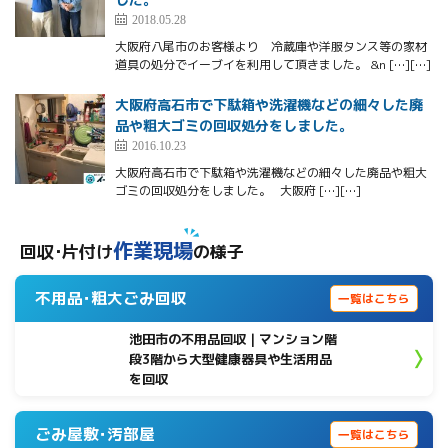
2018.05.28
大阪府八尾市のお客様より 冷蔵庫や洋服タンス等の家材
道具の処分でイーブイを利用して頂きました。 &n […][…]
大阪府高石市で下駄箱や洗濯機などの細々した廃
品や粗大ゴミの回収処分をしました。
2016.10.23
大阪府高石市で下駄箱や洗濯機などの細々した廃品や粗大
ゴミの回収処分をしました。 大阪府 […][…]
作業現場
回収･片付け
の様子
不用品･粗大ごみ回収
一覧はこちら
池田市の不用品回収｜マンション階
段3階から大型健康器具や生活用品
を回収
ごみ屋敷･汚部屋
一覧はこちら