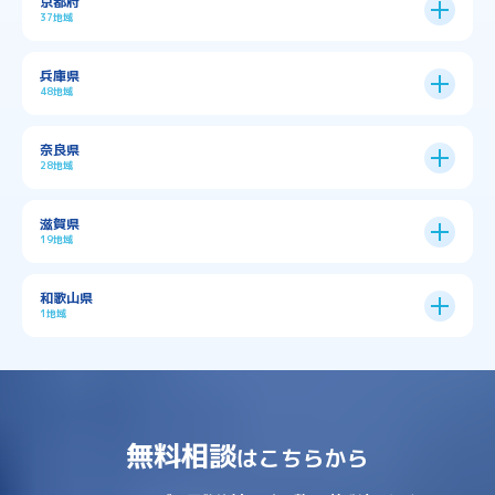
京都府
37地域
→
大阪市全域
→
→
→
三島郡島本町
交野市
伊丹市
京都市
11区
兵庫県
中央区
→
住之江区
→
→
→
→
佐用郡佐用町
八尾市
南河内郡千早赤阪村
48地域
→
京都市全域
→
→
→
与謝郡与謝野町
与謝郡伊根町
丹波市
住吉区
→
北区
→
→
→
→
南河内郡太子町
南河内郡河南町
吹田市
神戸市
9区
奈良県
上京区
→
下京区
→
城東区
→
大正区
→
→
→
久世郡久御山町
乙訓郡大山崎町
28地域
→
→
→
→
→
和泉市
四條畷市
堺市
大東市
神戸市全域
→
→
→
たつの市
三木市
三田市
中京区
→
伏見区
→
天王寺区
→
平野区
→
→
→
→
亀岡市
京丹後市
京田辺市
→
→
五條市
北葛城郡上牧町
滋賀県
→
→
→
大阪狭山市
守口市
富田林市
中央区
→
兵庫区
→
北区
→
南区
→
旭区
→
東住吉区
→
→
→
→
丹波篠山市
加古川市
加古郡播磨町
19地域
→
→
→
→
八幡市
南丹市
向日市
城陽市
→
→
北葛城郡広陵町
北葛城郡河合町
北区
→
垂水区
→
右京区
→
山科区
→
東成区
→
東淀川区
→
→
→
→
→
寝屋川市
岸和田市
摂津市
東大阪市
→
→
→
加古郡稲美町
加東市
加西市
→
→
→
大津市
守山市
彦根市
和歌山県
→
→
→
宇治市
宇治田原町
宮津市
東灘区
→
灘区
→
左京区
→
東山区
→
此花区
→
浪速区
→
→
→
北葛城郡王寺町
吉野郡下市町
1地域
→
→
→
→
松原市
枚方市
柏原市
池田市
→
→
→
南あわじ市
多可郡多可町
姫路市
→
→
→
愛知郡愛荘町
東近江市
栗東市
西区
→
長田区
→
西京区
→
淀川区
→
港区
→
→
→
木津川市
相楽郡南山城村
→
→
吉野郡吉野町
吉野郡大淀町
→
和歌山県
→
→
→
河内長野市
河南町
泉佐野市
→
→
→
→
宍粟市
宝塚市
小野市
尼崎市
須磨区
→
生野区
→
→
→
福島区
→
→
湖南市
犬上郡多賀町
犬上郡甲良町
→
→
相楽郡和束町
相楽郡笠置町
→
→
吉野郡東吉野村
大和郡山市
→
→
→
泉北郡忠岡町
泉南市
泉南郡岬町
西区
→
西成区
→
→
→
→
山辺郡山添村
川西市
川辺郡猪名川町
→
→
→
犬上郡豊郷町
甲賀市
米原市
→
→
→
相楽郡精華町
福知山市
綾部市
無料相談
→
→
→
大和高田市
天理市
奈良市
はこちらから
西淀川区
→
都島区
→
→
→
→
泉南郡熊取町
泉南郡田尻町
泉大津市
→
→
→
→
明石市
朝来市
桜井市
洲本市
→
→
→
草津市
蒲生郡日野町
蒲生郡竜王町
→
→
→
舞鶴市
船井郡京丹波町
長岡京市
阿倍野区
→
鶴見区
→