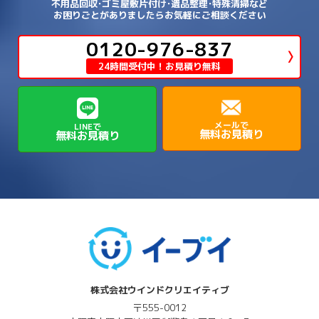
→
→
→
→
宇陀市
御所市
橿原市
生駒市
不用品回収･ゴミ屋敷片付け･遺品整理･特殊清掃など
→
→
→
→
箕面市
羽曳野市
茨木市
藤井寺市
→
→
→
淡路市
相生市
神崎郡市川町
お困りごとがありましたらお気軽にご相談ください
→
→
→
近江八幡市
野洲市
長浜市
→
→
生駒郡三郷町
生駒郡安堵町
→
→
→
豊中市
0120-976-837
豊能郡能勢町
豊能郡豊能町
→
→
神崎郡神河町
神崎郡福崎町
→
高島市
→
→
生駒郡平群町
生駒郡斑鳩町
24時間受付中！お見積り無料
→
→
→
→
貝塚市
門真市
阪南市
高槻市
→
→
→
美方郡新温泉町
美方郡香美町
芦屋市
→
→
磯城郡三宅町
磯城郡川西町
→
高石市
→
→
→
→
西宮市
西脇市
豊岡市
赤穂市
→
→
→
磯城郡田原本町
葛城市
香芝市
メールで
LINEで
無料お見積り
無料お見積り
→
→
→
赤穂郡上郡町
養父市
高砂市
→
→
高市郡明日香村
高市郡高取町
株式会社ウインドクリエイティブ
〒555-0012