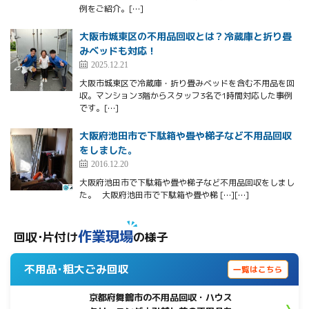
例をご紹介。[…]
大阪市城東区の不用品回収とは？冷蔵庫と折り畳
みベッドも対応！
2025.12.21
大阪市城東区で冷蔵庫・折り畳みベッドを含む不用品を回
収。マンション3階からスタッフ3名で1時間対応した事例
です。[…]
大阪府池田市で下駄箱や畳や梯子など不用品回収
をしました。
2016.12.20
大阪府池田市で下駄箱や畳や梯子など不用品回収をしまし
た。 大阪府池田市で下駄箱や畳や梯 […][…]
作業現場
回収･片付け
の様子
不用品･粗大ごみ回収
一覧はこちら
京都府舞鶴市の不用品回収・ハウス