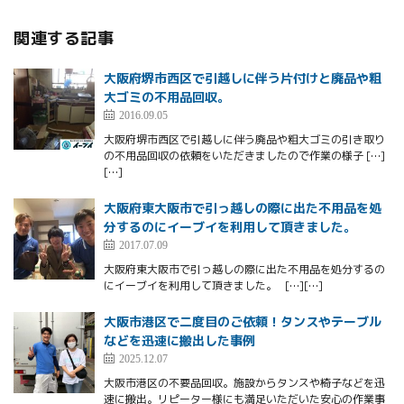
関連する記事
大阪府堺市西区で引越しに伴う片付けと廃品や粗
大ゴミの不用品回収。
2016.09.05
大阪府堺市西区で引越しに伴う廃品や粗大ゴミの引き取り
の不用品回収の依頼をいただきましたので作業の様子 […]
[…]
大阪府東大阪市で引っ越しの際に出た不用品を処
分するのにイーブイを利用して頂きました。
2017.07.09
大阪府東大阪市で引っ越しの際に出た不用品を処分するの
にイーブイを利用して頂きました。 […][…]
大阪市港区で二度目のご依頼！タンスやテーブル
などを迅速に搬出した事例
2025.12.07
大阪市港区の不要品回収。施設からタンスや椅子などを迅
速に搬出。リピーター様にも満足いただいた安心の作業事