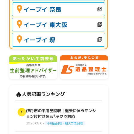
イーブイ 奈良
イーブイ 東大阪
イーブイ 堺
🔥
人気記事ランキング
伊丹市の不用品回収｜退去に伴うマンシ
1
ョン片付けをSパックで対応
2026.08.07
不用品回収・粗大ゴミ回収