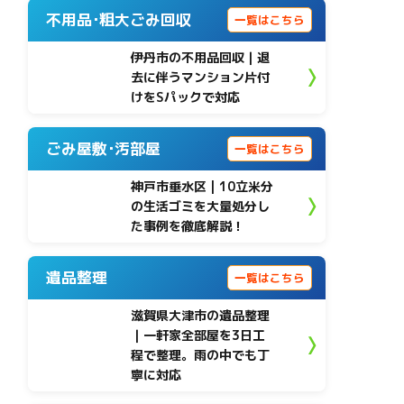
不用品･粗大ごみ回収
一覧はこちら
伊丹市の不用品回収｜退
去に伴うマンション片付
けをSパックで対応
ごみ屋敷･汚部屋
一覧はこちら
神戸市垂水区 | 10立米分
の生活ゴミを大量処分し
た事例を徹底解説！
遺品整理
一覧はこちら
滋賀県大津市の遺品整理
｜一軒家全部屋を3日工
程で整理。雨の中でも丁
寧に対応