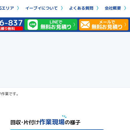
応エリア
イーブイについて
よくある質問
会社概要
6-837
LINEで
メールで
無料お見積り
無料お見積り
見積り無料
け作業です。
作業現場
回収･片付け
の様子