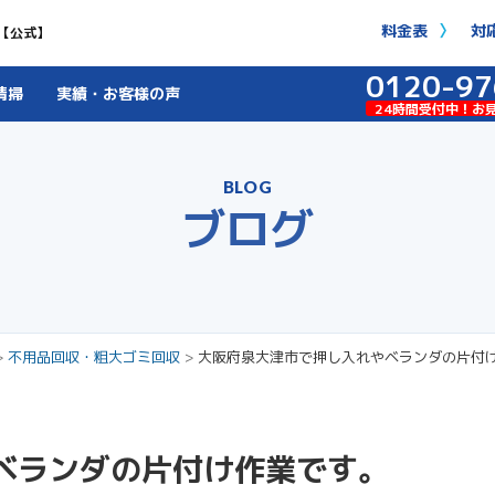
料金表
対
【公式】
0120-97
清掃
実績・お客様の声
24時間受付中！お
BLOG
ブログ
>
不用品回収・粗大ゴミ回収
>
大阪府泉大津市で押し入れやベランダの片付
ベランダの片付け作業です。