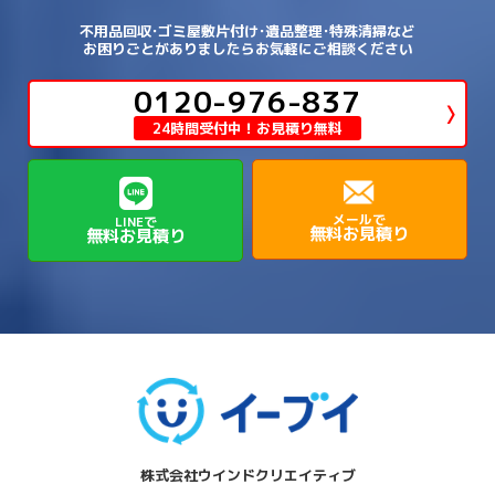
→
→
→
→
明石市
朝来市
桜井市
洲本市
→
→
→
草津市
蒲生郡日野町
蒲生郡竜王町
→
→
→
舞鶴市
船井郡京丹波町
長岡京市
阿倍野区
→
鶴見区
→
→
→
→
→
宇陀市
御所市
橿原市
生駒市
不用品回収･ゴミ屋敷片付け･遺品整理･特殊清掃など
→
→
→
→
箕面市
羽曳野市
茨木市
藤井寺市
→
→
→
淡路市
相生市
神崎郡市川町
お困りごとがありましたらお気軽にご相談ください
→
→
→
近江八幡市
野洲市
長浜市
→
→
生駒郡三郷町
生駒郡安堵町
→
→
→
豊中市
0120-976-837
豊能郡能勢町
豊能郡豊能町
→
→
神崎郡神河町
神崎郡福崎町
→
高島市
→
→
生駒郡平群町
生駒郡斑鳩町
24時間受付中！お見積り無料
→
→
→
→
貝塚市
門真市
阪南市
高槻市
→
→
→
美方郡新温泉町
美方郡香美町
芦屋市
→
→
磯城郡三宅町
磯城郡川西町
→
高石市
→
→
→
→
西宮市
西脇市
豊岡市
赤穂市
→
→
→
磯城郡田原本町
葛城市
香芝市
メールで
LINEで
無料お見積り
無料お見積り
→
→
→
赤穂郡上郡町
養父市
高砂市
→
→
高市郡明日香村
高市郡高取町
株式会社ウインドクリエイティブ