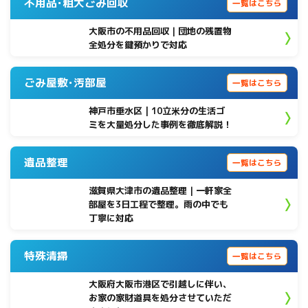
不用品･粗大ごみ回収
一覧はこちら
大阪市の不用品回収｜団地の残置物
全処分を鍵預かりで対応
ごみ屋敷･汚部屋
一覧はこちら
神戸市垂水区 | 10立米分の生活ゴ
ミを大量処分した事例を徹底解説！
遺品整理
一覧はこちら
滋賀県大津市の遺品整理｜一軒家全
部屋を3日工程で整理。雨の中でも
丁寧に対応
特殊清掃
一覧はこちら
大阪府大阪市港区で引越しに伴い、
お家の家財道具を処分させていただ