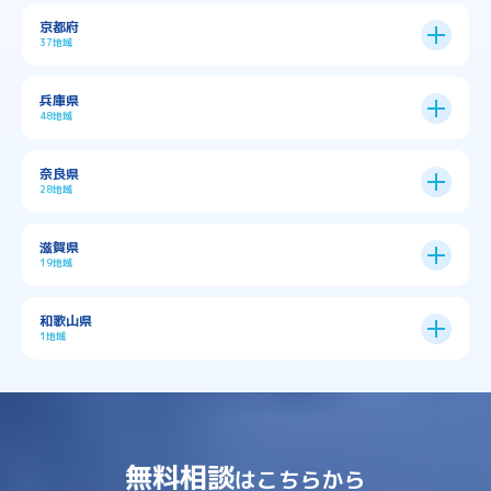
大阪市
24区
京都府
37地域
→
大阪市全域
→
→
→
三島郡島本町
交野市
伊丹市
京都市
11区
兵庫県
中央区
→
住之江区
→
→
→
→
佐用郡佐用町
八尾市
南河内郡千早赤阪村
48地域
→
京都市全域
→
→
→
与謝郡与謝野町
与謝郡伊根町
丹波市
住吉区
→
北区
→
→
→
→
南河内郡太子町
南河内郡河南町
吹田市
神戸市
9区
奈良県
上京区
→
下京区
→
城東区
→
大正区
→
→
→
久世郡久御山町
乙訓郡大山崎町
28地域
→
→
→
→
→
和泉市
四條畷市
堺市
大東市
神戸市全域
→
→
→
たつの市
三木市
三田市
中京区
→
伏見区
→
天王寺区
→
平野区
→
→
→
→
亀岡市
京丹後市
京田辺市
→
→
五條市
北葛城郡上牧町
滋賀県
→
→
→
大阪狭山市
守口市
富田林市
中央区
→
兵庫区
→
北区
→
南区
→
旭区
→
東住吉区
→
→
→
→
丹波篠山市
加古川市
加古郡播磨町
19地域
→
→
→
→
八幡市
南丹市
向日市
城陽市
→
→
北葛城郡広陵町
北葛城郡河合町
北区
→
垂水区
→
右京区
→
山科区
→
東成区
→
東淀川区
→
→
→
→
→
寝屋川市
岸和田市
摂津市
東大阪市
→
→
→
加古郡稲美町
加東市
加西市
→
→
→
大津市
守山市
彦根市
和歌山県
→
→
→
宇治市
宇治田原町
宮津市
東灘区
→
灘区
→
左京区
→
東山区
→
此花区
→
浪速区
→
→
→
北葛城郡王寺町
吉野郡下市町
1地域
→
→
→
→
松原市
枚方市
柏原市
池田市
→
→
→
南あわじ市
多可郡多可町
姫路市
→
→
→
愛知郡愛荘町
東近江市
栗東市
西区
→
長田区
→
西京区
→
淀川区
→
港区
→
→
→
木津川市
相楽郡南山城村
→
→
吉野郡吉野町
吉野郡大淀町
→
和歌山県
→
→
→
河内長野市
河南町
泉佐野市
→
→
→
→
宍粟市
宝塚市
小野市
尼崎市
須磨区
→
生野区
→
→
→
福島区
→
→
湖南市
犬上郡多賀町
犬上郡甲良町
→
→
相楽郡和束町
相楽郡笠置町
→
→
吉野郡東吉野村
大和郡山市
→
→
→
泉北郡忠岡町
泉南市
泉南郡岬町
西区
→
西成区
→
→
→
→
山辺郡山添村
川西市
川辺郡猪名川町
→
→
→
犬上郡豊郷町
甲賀市
米原市
→
→
→
相楽郡精華町
福知山市
綾部市
無料相談
→
→
→
大和高田市
天理市
奈良市
はこちらから
西淀川区
→
都島区
→
→
→
→
泉南郡熊取町
泉南郡田尻町
泉大津市