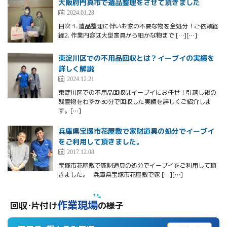
大阪府門真市で遺品整理をさせて頂きました
2024.01.28
目次 1. 遺品整理に伴いお家の不要な物を全処分！ご依頼経
緯2. 作業内容は大型家具から細かな物まで […][…]
東淀川区での不用品回収とは？イーブイの実績を
詳しく解説
2024.12.21
東淀川区での不用品回収はイーブイにお任せ！引越し後の
残置物をわずか30分で回収した実績を詳しくご紹介しま
す。[…]
兵庫県宝塚市花屋敷で家財道具の処分でイーブイ
をご利用して頂きました。
2017.12.08
宝塚市花屋敷で家財道具の処分でイーブイをご利用して頂
きました。 兵庫県宝塚市花屋敷で家 […][…]
作業現場
回収･片付け
の様子