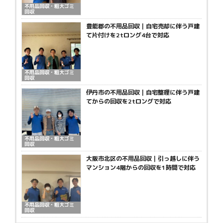
不用品回収・粗大ゴミ
回収
豊能郡の不用品回収｜自宅売却に伴う戸建
て片付けを2tロング4台で対応
不用品回収・粗大ゴミ
回収
伊丹市の不用品回収｜自宅整理に伴う戸建
てからの回収を2tロングで対応
不用品回収・粗大ゴミ
回収
大阪市北区の不用品回収｜引っ越しに伴う
マンション4階からの回収を1時間で対応
不用品回収・粗大ゴミ
回収