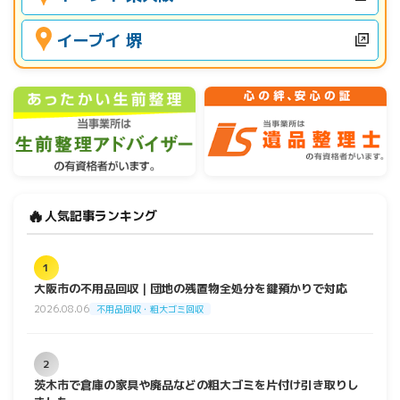
イーブイ 堺
🔥
人気記事ランキング
1
大阪市の不用品回収｜団地の残置物全処分を鍵預かりで対応
2026.08.06
不用品回収・粗大ゴミ回収
2
茨木市で倉庫の家具や廃品などの粗大ゴミを片付け引き取りし