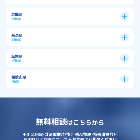
→
大阪市全域
→
→
→
三島郡島本町
交野市
伊丹市
京都市
11区
兵庫県
中央区
→
住之江区
→
→
→
→
佐用郡佐用町
八尾市
南河内郡千早赤阪村
48地域
→
京都市全域
→
→
→
与謝郡与謝野町
与謝郡伊根町
丹波市
住吉区
→
北区
→
→
→
→
南河内郡太子町
南河内郡河南町
吹田市
神戸市
9区
奈良県
上京区
→
下京区
→
城東区
→
大正区
→
→
→
久世郡久御山町
乙訓郡大山崎町
28地域
→
→
→
→
→
和泉市
四條畷市
堺市
大東市
神戸市全域
→
→
→
たつの市
三木市
三田市
中京区
→
伏見区
→
天王寺区
→
平野区
→
→
→
→
亀岡市
京丹後市
京田辺市
→
→
五條市
北葛城郡上牧町
滋賀県
→
→
→
大阪狭山市
守口市
富田林市
中央区
→
兵庫区
→
北区
→
南区
→
旭区
→
東住吉区
→
→
→
→
丹波篠山市
加古川市
加古郡播磨町
19地域
→
→
→
→
八幡市
南丹市
向日市
城陽市
→
→
北葛城郡広陵町
北葛城郡河合町
北区
→
垂水区
→
右京区
→
山科区
→
東成区
→
東淀川区
→
→
→
→
→
寝屋川市
岸和田市
摂津市
東大阪市
→
→
→
加古郡稲美町
加東市
加西市
→
→
→
大津市
守山市
彦根市
和歌山県
→
→
→
宇治市
宇治田原町
宮津市
東灘区
→
灘区
→
左京区
→
東山区
→
此花区
→
浪速区
→
→
→
北葛城郡王寺町
吉野郡下市町
1地域
→
→
→
→
松原市
枚方市
柏原市
池田市
→
→
→
南あわじ市
多可郡多可町
姫路市
→
→
→
愛知郡愛荘町
東近江市
栗東市
西区
→
長田区
→
西京区
→
淀川区
→
港区
→
→
→
木津川市
相楽郡南山城村
→
→
吉野郡吉野町
吉野郡大淀町
→
和歌山県
→
→
→
河内長野市
河南町
泉佐野市
→
→
→
→
宍粟市
宝塚市
小野市
尼崎市
須磨区
→
生野区
→
→
→
福島区
→
→
湖南市
犬上郡多賀町
犬上郡甲良町
→
→
相楽郡和束町
相楽郡笠置町
→
→
吉野郡東吉野村
大和郡山市
→
→
→
泉北郡忠岡町
泉南市
泉南郡岬町
西区
→
西成区
→
→
→
→
山辺郡山添村
川西市
川辺郡猪名川町
→
→
→
犬上郡豊郷町
甲賀市
米原市
→
→
→
相楽郡精華町
福知山市
綾部市
無料相談
→
→
→
大和高田市
天理市
奈良市
はこちらから
西淀川区
→
都島区
→
→
→
→
泉南郡熊取町
泉南郡田尻町
泉大津市
→
→
→
→
明石市
朝来市
桜井市
洲本市
→
→
→
草津市
蒲生郡日野町
蒲生郡竜王町
→
→
→
舞鶴市
船井郡京丹波町
長岡京市
阿倍野区
→
鶴見区
→
→
→
→
→
宇陀市
御所市
橿原市
生駒市
不用品回収･ゴミ屋敷片付け･遺品整理･特殊清掃など
→
→
→
→
箕面市
羽曳野市
茨木市
藤井寺市
→
→
→
淡路市
相生市
神崎郡市川町
お困りごとがありましたらお気軽にご相談ください