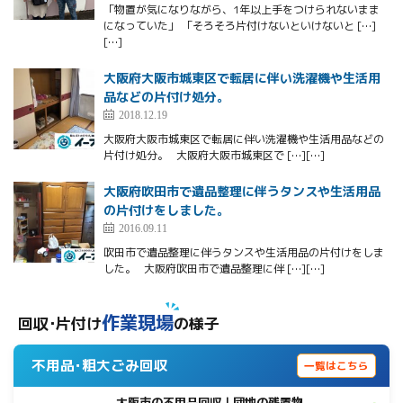
「物置が気になりながら、1年以上手をつけられないまま
になっていた」 「そろそろ片付けないといけないと […]
[…]
大阪府大阪市城東区で転居に伴い洗濯機や生活用
品などの片付け処分。
2018.12.19
大阪府大阪市城東区で転居に伴い洗濯機や生活用品などの
片付け処分。 大阪府大阪市城東区で […][…]
大阪府吹田市で遺品整理に伴うタンスや生活用品
の片付けをしました。
2016.09.11
吹田市で遺品整理に伴うタンスや生活用品の片付けをしま
した。 大阪府吹田市で遺品整理に伴 […][…]
作業現場
回収･片付け
の様子
不用品･粗大ごみ回収
一覧はこちら
大阪市の不用品回収｜団地の残置物