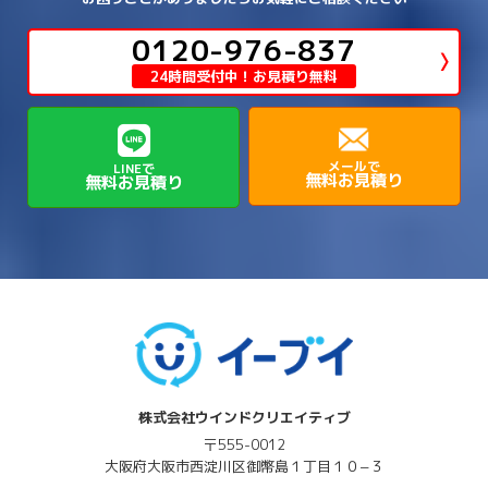
→
→
→
近江八幡市
野洲市
長浜市
→
→
生駒郡三郷町
生駒郡安堵町
→
→
→
豊中市
0120-976-837
豊能郡能勢町
豊能郡豊能町
→
→
神崎郡神河町
神崎郡福崎町
→
高島市
→
→
生駒郡平群町
生駒郡斑鳩町
24時間受付中！お見積り無料
→
→
→
→
貝塚市
門真市
阪南市
高槻市
→
→
→
美方郡新温泉町
美方郡香美町
芦屋市
→
→
磯城郡三宅町
磯城郡川西町
→
高石市
→
→
→
→
西宮市
西脇市
豊岡市
赤穂市
→
→
→
磯城郡田原本町
葛城市
香芝市
メールで
LINEで
無料お見積り
無料お見積り
→
→
→
赤穂郡上郡町
養父市
高砂市
→
→
高市郡明日香村
高市郡高取町
株式会社ウインドクリエイティブ
〒555-0012
大阪府
大阪市西淀川区
御幣島１丁目１０−３