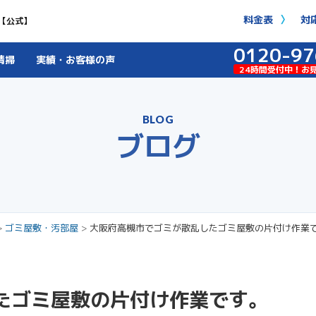
料金表
対
【公式】
0120-97
清掃
実績・お客様の声
24時間受付中！お
BLOG
ブログ
>
ゴミ屋敷・汚部屋
>
大阪府高槻市でゴミが散乱したゴミ屋敷の片付け作業
たゴミ屋敷の片付け作業です。