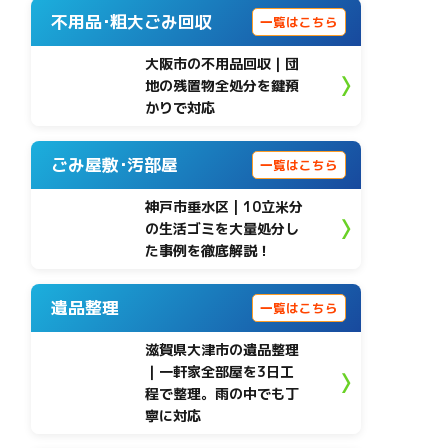
不用品･粗大ごみ回収
一覧はこちら
大阪市の不用品回収｜団
地の残置物全処分を鍵預
かりで対応
ごみ屋敷･汚部屋
一覧はこちら
神戸市垂水区 | 10立米分
の生活ゴミを大量処分し
た事例を徹底解説！
遺品整理
一覧はこちら
滋賀県大津市の遺品整理
｜一軒家全部屋を3日工
程で整理。雨の中でも丁
寧に対応