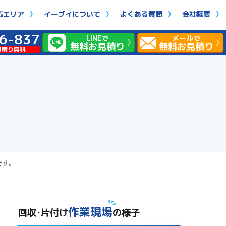
応エリア
イーブイについて
よくある質問
会社概要
6-837
LINEで
メールで
無料お見積り
無料お見積り
見積り無料
です。
作業現場
回収･片付け
の様子