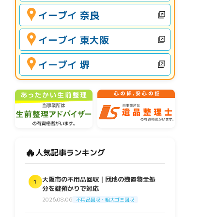
イーブイ 奈良
イーブイ 東大阪
イーブイ 堺
🔥
人気記事ランキング
大阪市の不用品回収｜団地の残置物全処
1
分を鍵預かりで対応
2026.08.06
不用品回収・粗大ゴミ回収