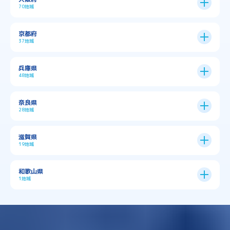
70地域
大阪市
24区
京都府
37地域
→
大阪市全域
→
→
→
三島郡島本町
交野市
伊丹市
京都市
11区
兵庫県
中央区
→
住之江区
→
→
→
→
佐用郡佐用町
八尾市
南河内郡千早赤阪村
48地域
→
京都市全域
→
→
→
与謝郡与謝野町
与謝郡伊根町
丹波市
住吉区
→
北区
→
→
→
→
南河内郡太子町
南河内郡河南町
吹田市
神戸市
9区
奈良県
上京区
→
下京区
→
城東区
→
大正区
→
→
→
久世郡久御山町
乙訓郡大山崎町
28地域
→
→
→
→
→
和泉市
四條畷市
堺市
大東市
神戸市全域
→
→
→
たつの市
三木市
三田市
中京区
→
伏見区
→
天王寺区
→
平野区
→
→
→
→
亀岡市
京丹後市
京田辺市
→
→
五條市
北葛城郡上牧町
滋賀県
→
→
→
大阪狭山市
守口市
富田林市
中央区
→
兵庫区
→
北区
→
南区
→
旭区
→
東住吉区
→
→
→
→
丹波篠山市
加古川市
加古郡播磨町
19地域
→
→
→
→
八幡市
南丹市
向日市
城陽市
→
→
北葛城郡広陵町
北葛城郡河合町
北区
→
垂水区
→
右京区
→
山科区
→
東成区
→
東淀川区
→
→
→
→
→
寝屋川市
岸和田市
摂津市
東大阪市
→
→
→
加古郡稲美町
加東市
加西市
→
→
→
大津市
守山市
彦根市
和歌山県
→
→
→
宇治市
宇治田原町
宮津市
東灘区
→
灘区
→
左京区
→
東山区
→
此花区
→
浪速区
→
→
→
北葛城郡王寺町
吉野郡下市町
1地域
→
→
→
→
松原市
枚方市
柏原市
池田市
→
→
→
南あわじ市
多可郡多可町
姫路市
→
→
→
愛知郡愛荘町
東近江市
栗東市
西区
→
長田区
→
西京区
→
淀川区
→
港区
→
→
→
木津川市
相楽郡南山城村
→
→
吉野郡吉野町
吉野郡大淀町
→
和歌山県
→
→
→
河内長野市
河南町
泉佐野市
→
→
→
→
宍粟市
宝塚市
小野市
尼崎市
須磨区
→
生野区
→
→
→
福島区
→
→
湖南市
犬上郡多賀町
犬上郡甲良町
→
→
相楽郡和束町
相楽郡笠置町
→
→
吉野郡東吉野村
大和郡山市
→
→
→
泉北郡忠岡町
泉南市
泉南郡岬町
西区
→
西成区
→
→
→
→
山辺郡山添村
川西市
川辺郡猪名川町