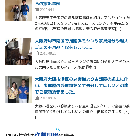
らの搬出事例
2025.04.14
大阪府天王寺区での遺品整理事例を紹介。マンション10階
からの搬出もスタッフ7名でスムーズに対応。不用品回収
の詳細やお客様の感想も掲載。安心できる遺品整[…]
大阪府堺市南区で足踏みミシンや家具処分や粗大
ゴミの不用品回収をしました。
2018.09.20
大阪府堺市南区で足踏みミシンや家具処分や粗大ゴミの不
用品回収をしました。 大阪府堺市南 […][…]
大阪府大阪市港区のお客様よりお部屋の退去に伴
い、お部屋の残置物を全て処分してほしいとの事
でご依頼頂きました。
2018.09.02
大阪市港区のお客様よりお部屋の退去に伴い、お部屋の残
置物を全て処分してほしいとの事でご依頼頂きました […]
[…]
作業現場
回収･片付け
の様子