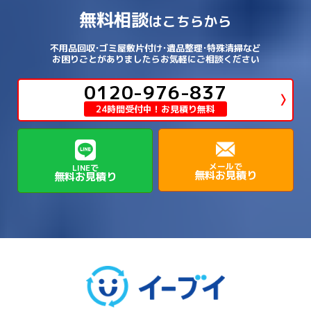
→
→
→
犬上郡豊郷町
甲賀市
米原市
→
→
→
相楽郡精華町
福知山市
綾部市
無料相談
→
→
→
大和高田市
天理市
奈良市
はこちらから
西淀川区
→
都島区
→
→
→
→
泉南郡熊取町
泉南郡田尻町
泉大津市
→
→
→
→
明石市
朝来市
桜井市
洲本市
→
→
→
草津市
蒲生郡日野町
蒲生郡竜王町
→
→
→
舞鶴市
船井郡京丹波町
長岡京市
阿倍野区
→
鶴見区
→
→
→
→
→
宇陀市
御所市
橿原市
生駒市
不用品回収･ゴミ屋敷片付け･遺品整理･特殊清掃など
→
→
→
→
箕面市
羽曳野市
茨木市
藤井寺市
→
→
→
淡路市
相生市
神崎郡市川町
お困りごとがありましたらお気軽にご相談ください
→
→
→
近江八幡市
野洲市
長浜市
→
→
生駒郡三郷町
生駒郡安堵町
→
→
→
豊中市
0120-976-837
豊能郡能勢町
豊能郡豊能町
→
→
神崎郡神河町
神崎郡福崎町
→
高島市
→
→
生駒郡平群町
生駒郡斑鳩町
24時間受付中！お見積り無料
→
→
→
→
貝塚市
門真市
阪南市
高槻市
→
→
→
美方郡新温泉町
美方郡香美町
芦屋市
→
→
磯城郡三宅町
磯城郡川西町
→
高石市
→
→
→
→
西宮市
西脇市
豊岡市
赤穂市
→
→
→
磯城郡田原本町
葛城市
香芝市
メールで
LINEで
無料お見積り
無料お見積り
→
→
→
赤穂郡上郡町
養父市
高砂市
→
→
高市郡明日香村
高市郡高取町