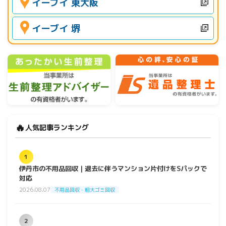
イーブイ 東大阪
イーブイ 堺
🔥
人気記事ランキング
1
伊丹市の不用品回収｜退去に伴うマンション片付けをSパックで
対応
2026.08.07
不用品回収・粗大ゴミ回収
2