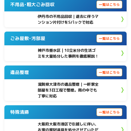
不用品･粗大ごみ回収
一覧はこちら
伊丹市の不用品回収｜退去に伴うマ
ンション片付けをSパックで対応
ごみ屋敷･汚部屋
一覧はこちら
神戸市垂水区 | 10立米分の生活ゴ
ミを大量処分した事例を徹底解説！
遺品整理
一覧はこちら
滋賀県大津市の遺品整理｜一軒家全
部屋を3日工程で整理。雨の中でも
丁寧に対応
特殊清掃
一覧はこちら
大阪府大阪市港区で引越しに伴い、
お家の家財道具を処分させていただ