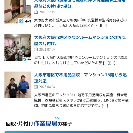
品などの片付け処分。
2018.12.19
大阪府大阪市城東区で転居に伴い洗濯機や生活用品などの
片付け処分。 大阪府大阪市城東区で […][…]
大阪府大阪市旭区でワンルームマンションの汚部
屋の片付け。
2021.07.07
目次 1. 大阪府大阪市旭区でワンルームマンションの汚部屋
の片付け。2. 片付けさせていただいたお部 […][…]
大阪市港区で不用品回収！マンション15階から迅
速対応
2025.04.04
大阪市港区のマンション15階で不用品回収を実施！机や扇
風機、衣類などをスタッフ2名で迅速回収。LINE@で簡単依
頼、現地見積もり後に即日対応可能です。[…]
作業現場
回収･片付け
の様子