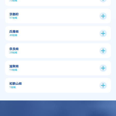
70地域
大阪市
24区
京都府
37地域
→
大阪市全域
→
→
→
三島郡島本町
交野市
伊丹市
京都市
11区
兵庫県
中央区
→
住之江区
→
→
→
→
佐用郡佐用町
八尾市
南河内郡千早赤阪村
48地域
→
京都市全域
→
→
→
与謝郡与謝野町
与謝郡伊根町
丹波市
住吉区
→
北区
→
→
→
→
南河内郡太子町
南河内郡河南町
吹田市
神戸市
9区
奈良県
上京区
→
下京区
→
城東区
→
大正区
→
→
→
久世郡久御山町
乙訓郡大山崎町
28地域
→
→
→
→
→
和泉市
四條畷市
堺市
大東市
神戸市全域
→
→
→
たつの市
三木市
三田市
中京区
→
伏見区
→
天王寺区
→
平野区
→
→
→
→
亀岡市
京丹後市
京田辺市
→
→
五條市
北葛城郡上牧町
滋賀県
→
→
→
大阪狭山市
守口市
富田林市
中央区
→
兵庫区
→
北区
→
南区
→
旭区
→
東住吉区
→
→
→
→
丹波篠山市
加古川市
加古郡播磨町
19地域
→
→
→
→
八幡市
南丹市
向日市
城陽市
→
→
北葛城郡広陵町
北葛城郡河合町
北区
→
垂水区
→
右京区
→
山科区
→
東成区
→
東淀川区
→
→
→
→
→
寝屋川市
岸和田市
摂津市
東大阪市
→
→
→
加古郡稲美町
加東市
加西市
→
→
→
大津市
守山市
彦根市
和歌山県
→
→
→
宇治市
宇治田原町
宮津市
東灘区
→
灘区
→
左京区
→
東山区
→
此花区
→
浪速区
→
→
→
北葛城郡王寺町
吉野郡下市町
1地域
→
→
→
→
松原市
枚方市
柏原市
池田市
→
→
→
南あわじ市
多可郡多可町
姫路市
→
→
→
愛知郡愛荘町
東近江市
栗東市
西区
→
長田区
→
西京区
→
淀川区
→
港区
→
→
→
木津川市
相楽郡南山城村
→
→
吉野郡吉野町
吉野郡大淀町
→
和歌山県
→
→
→
河内長野市
河南町
泉佐野市
→
→
→
→
宍粟市
宝塚市
小野市
尼崎市
須磨区
→
生野区
→
→
→
福島区
→
→
湖南市
犬上郡多賀町
犬上郡甲良町
→
→
相楽郡和束町
相楽郡笠置町
→
→
吉野郡東吉野村
大和郡山市
→
→
→
泉北郡忠岡町
泉南市
泉南郡岬町
西区
→
西成区
→
→
→
→
山辺郡山添村
川西市
川辺郡猪名川町
→
→
→
犬上郡豊郷町
甲賀市
米原市