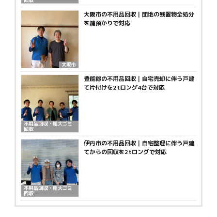
回収
大阪市の不用品回収｜団地の残置物全処分
を鍵預かりで対応
大阪市
豊能郡の不用品回収｜自宅売却に伴う戸建
て片付けを2tロング4台で対応
不用品回収・粗大ゴミ
回収
伊丹市の不用品回収｜自宅整理に伴う戸建
てからの回収を2tロングで対応
不用品回収・粗大ゴミ
回収