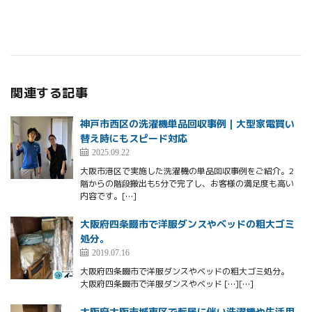
関連する記事
神戸市西区の洗濯機単品回収事例｜大型家電買い
替え時にもスピード対応
2025.09.22
大阪市港区で実施した洗濯機の単品回収事例をご紹介。2
階からの階段搬出も5分で完了し、お客様の満足度も高い
内容です。[…]
大阪府四条畷市で洋服ダンスやベッドの粗大ゴミ
処分。
2019.07.16
大阪府四条畷市で洋服ダンスやベッドの粗大ゴミ処分。
大阪府四条畷市で洋服ダンスやベッド […][…]
大阪府大阪市城東区で転居に伴い洗濯機や生活用