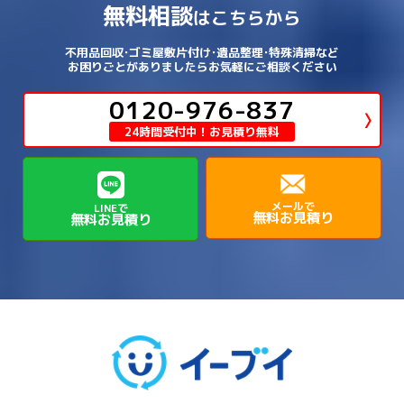
→
→
→
相楽郡精華町
福知山市
綾部市
無料相談
→
→
→
大和高田市
天理市
奈良市
はこちらから
西淀川区
→
都島区
→
→
→
→
泉南郡熊取町
泉南郡田尻町
泉大津市
→
→
→
→
明石市
朝来市
桜井市
洲本市
→
→
→
草津市
蒲生郡日野町
蒲生郡竜王町
→
→
→
舞鶴市
船井郡京丹波町
長岡京市
阿倍野区
→
鶴見区
→
→
→
→
→
宇陀市
御所市
橿原市
生駒市
不用品回収･ゴミ屋敷片付け･遺品整理･特殊清掃など
→
→
→
→
箕面市
羽曳野市
茨木市
藤井寺市
→
→
→
淡路市
相生市
神崎郡市川町
お困りごとがありましたらお気軽にご相談ください
→
→
→
近江八幡市
野洲市
長浜市
→
→
生駒郡三郷町
生駒郡安堵町
→
→
→
豊中市
0120-976-837
豊能郡能勢町
豊能郡豊能町
→
→
神崎郡神河町
神崎郡福崎町
→
高島市
→
→
生駒郡平群町
生駒郡斑鳩町
24時間受付中！お見積り無料
→
→
→
→
貝塚市
門真市
阪南市
高槻市
→
→
→
美方郡新温泉町
美方郡香美町
芦屋市
→
→
磯城郡三宅町
磯城郡川西町
→
高石市
→
→
→
→
西宮市
西脇市
豊岡市
赤穂市
→
→
→
磯城郡田原本町
葛城市
香芝市
メールで
LINEで
無料お見積り
無料お見積り
→
→
→
赤穂郡上郡町
養父市
高砂市
→
→
高市郡明日香村
高市郡高取町