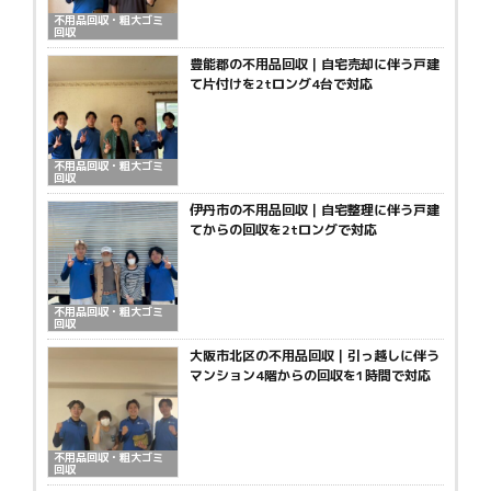
不用品回収・粗大ゴミ
回収
豊能郡の不用品回収｜自宅売却に伴う戸建
て片付けを2tロング4台で対応
不用品回収・粗大ゴミ
回収
伊丹市の不用品回収｜自宅整理に伴う戸建
てからの回収を2tロングで対応
不用品回収・粗大ゴミ
回収
大阪市北区の不用品回収｜引っ越しに伴う
マンション4階からの回収を1時間で対応
不用品回収・粗大ゴミ
回収