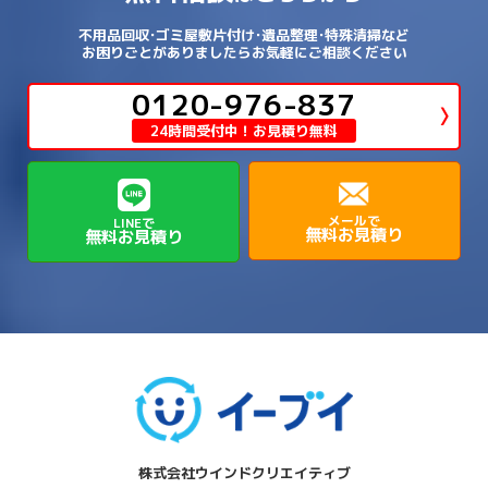
→
→
→
→
明石市
朝来市
桜井市
洲本市
→
→
→
草津市
蒲生郡日野町
蒲生郡竜王町
→
→
→
舞鶴市
船井郡京丹波町
長岡京市
阿倍野区
→
鶴見区
→
→
→
→
→
宇陀市
御所市
橿原市
生駒市
不用品回収･ゴミ屋敷片付け･遺品整理･特殊清掃など
→
→
→
→
箕面市
羽曳野市
茨木市
藤井寺市
→
→
→
淡路市
相生市
神崎郡市川町
お困りごとがありましたらお気軽にご相談ください
→
→
→
近江八幡市
野洲市
長浜市
→
→
生駒郡三郷町
生駒郡安堵町
→
→
→
豊中市
0120-976-837
豊能郡能勢町
豊能郡豊能町
→
→
神崎郡神河町
神崎郡福崎町
→
高島市
→
→
生駒郡平群町
生駒郡斑鳩町
24時間受付中！お見積り無料
→
→
→
→
貝塚市
門真市
阪南市
高槻市
→
→
→
美方郡新温泉町
美方郡香美町
芦屋市
→
→
磯城郡三宅町
磯城郡川西町
→
高石市
→
→
→
→
西宮市
西脇市
豊岡市
赤穂市
→
→
→
磯城郡田原本町
葛城市
香芝市
メールで
LINEで
無料お見積り
無料お見積り
→
→
→
赤穂郡上郡町
養父市
高砂市
→
→
高市郡明日香村
高市郡高取町
株式会社ウインドクリエイティブ