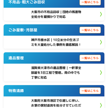
不用品･粗大ごみ回収
一覧はこちら
大阪市の不用品回収｜団地の残置物
全処分を鍵預かりで対応
ごみ屋敷･汚部屋
一覧はこちら
神戸市垂水区 | 10立米分の生活ゴ
ミを大量処分した事例を徹底解説！
遺品整理
一覧はこちら
滋賀県大津市の遺品整理｜一軒家全
部屋を3日工程で整理。雨の中でも
丁寧に対応
特殊清掃
一覧はこちら
大阪府大阪市港区で引越しに伴い、
お家の家財道具を処分させていただ