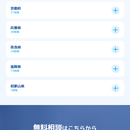
大阪市
24区
京都府
37地域
→
大阪市全域
→
→
→
三島郡島本町
交野市
伊丹市
京都市
11区
兵庫県
中央区
→
住之江区
→
→
→
→
佐用郡佐用町
八尾市
南河内郡千早赤阪村
48地域
→
京都市全域
→
→
→
与謝郡与謝野町
与謝郡伊根町
丹波市
住吉区
→
北区
→
→
→
→
南河内郡太子町
南河内郡河南町
吹田市
神戸市
9区
奈良県
上京区
→
下京区
→
城東区
→
大正区
→
→
→
久世郡久御山町
乙訓郡大山崎町
28地域
→
→
→
→
→
和泉市
四條畷市
堺市
大東市
神戸市全域
→
→
→
たつの市
三木市
三田市
中京区
→
伏見区
→
天王寺区
→
平野区
→
→
→
→
亀岡市
京丹後市
京田辺市
→
→
五條市
北葛城郡上牧町
滋賀県
→
→
→
大阪狭山市
守口市
富田林市
中央区
→
兵庫区
→
北区
→
南区
→
旭区
→
東住吉区
→
→
→
→
丹波篠山市
加古川市
加古郡播磨町
19地域
→
→
→
→
八幡市
南丹市
向日市
城陽市
→
→
北葛城郡広陵町
北葛城郡河合町
北区
→
垂水区
→
右京区
→
山科区
→
東成区
→
東淀川区
→
→
→
→
→
寝屋川市
岸和田市
摂津市
東大阪市
→
→
→
加古郡稲美町
加東市
加西市
→
→
→
大津市
守山市
彦根市
和歌山県
→
→
→
宇治市
宇治田原町
宮津市
東灘区
→
灘区
→
左京区
→
東山区
→
此花区
→
浪速区
→
→
→
北葛城郡王寺町
吉野郡下市町
1地域
→
→
→
→
松原市
枚方市
柏原市
池田市
→
→
→
南あわじ市
多可郡多可町
姫路市
→
→
→
愛知郡愛荘町
東近江市
栗東市
西区
→
長田区
→
西京区
→
淀川区
→
港区
→
→
→
木津川市
相楽郡南山城村
→
→
吉野郡吉野町
吉野郡大淀町
→
和歌山県
→
→
→
河内長野市
河南町
泉佐野市
→
→
→
→
宍粟市
宝塚市
小野市
尼崎市
須磨区
→
生野区
→
→
→
福島区
→
→
湖南市
犬上郡多賀町
犬上郡甲良町
→
→
相楽郡和束町
相楽郡笠置町
→
→
吉野郡東吉野村
大和郡山市
→
→
→
泉北郡忠岡町
泉南市
泉南郡岬町
西区
→
西成区
→
→
→
→
山辺郡山添村
川西市
川辺郡猪名川町
→
→
→
犬上郡豊郷町
甲賀市
米原市
→
→
→
相楽郡精華町
福知山市
綾部市
無料相談
→
→
→
大和高田市
天理市
奈良市
はこちらから
西淀川区
→
都島区
→
→
→
→
泉南郡熊取町
泉南郡田尻町
泉大津市