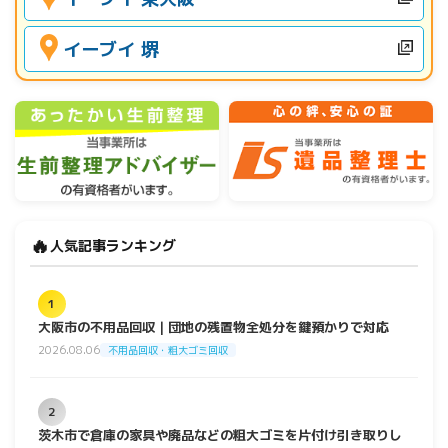
イーブイ 堺
🔥
人気記事ランキング
1
大阪市の不用品回収｜団地の残置物全処分を鍵預かりで対応
2026.08.06
不用品回収・粗大ゴミ回収
2
茨木市で倉庫の家具や廃品などの粗大ゴミを片付け引き取りし