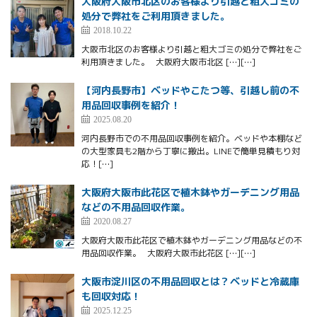
大阪府大阪市北区のお客様より引越と粗大ゴミの
処分で弊社をご利用頂きました。
2018.10.22
大阪市北区のお客様より引越と粗大ゴミの処分で弊社をご
利用頂きました。 大阪府大阪市北区 […][…]
【河内長野市】ベッドやこたつ等、引越し前の不
用品回収事例を紹介！
2025.08.20
河内長野市での不用品回収事例を紹介。ベッドや本棚など
の大型家具も2階から丁寧に搬出。LINEで簡単見積もり対
応！[…]
大阪府大阪市此花区で植木鉢やガーデニング用品
などの不用品回収作業。
2020.08.27
大阪府大阪市此花区で植木鉢やガーデニング用品などの不
用品回収作業。 大阪府大阪市此花区 […][…]
大阪市淀川区の不用品回収とは？ベッドと冷蔵庫
も回収対応！
2025.12.25