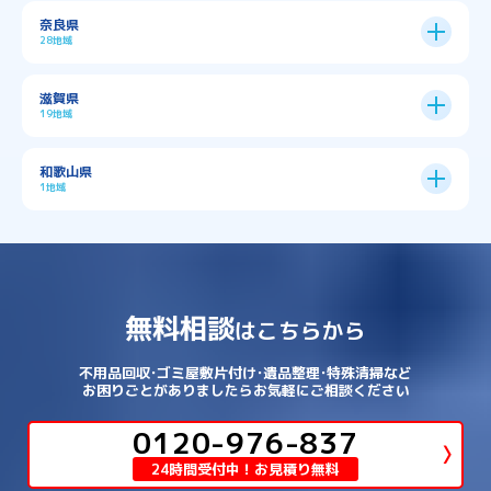
→
→
→
南河内郡太子町
南河内郡河南町
吹田市
神戸市
9区
奈良県
上京区
→
下京区
→
城東区
→
大正区
→
→
→
久世郡久御山町
乙訓郡大山崎町
28地域
→
→
→
→
→
和泉市
四條畷市
堺市
大東市
神戸市全域
→
→
→
たつの市
三木市
三田市
中京区
→
伏見区
→
天王寺区
→
平野区
→
→
→
→
亀岡市
京丹後市
京田辺市
→
→
五條市
北葛城郡上牧町
滋賀県
→
→
→
大阪狭山市
守口市
富田林市
中央区
→
兵庫区
→
北区
→
南区
→
旭区
→
東住吉区
→
→
→
→
丹波篠山市
加古川市
加古郡播磨町
19地域
→
→
→
→
八幡市
南丹市
向日市
城陽市
→
→
北葛城郡広陵町
北葛城郡河合町
北区
→
垂水区
→
右京区
→
山科区
→
東成区
→
東淀川区
→
→
→
→
→
寝屋川市
岸和田市
摂津市
東大阪市
→
→
→
加古郡稲美町
加東市
加西市
→
→
→
大津市
守山市
彦根市
和歌山県
→
→
→
宇治市
宇治田原町
宮津市
東灘区
→
灘区
→
左京区
→
東山区
→
此花区
→
浪速区
→
→
→
北葛城郡王寺町
吉野郡下市町
1地域
→
→
→
→
松原市
枚方市
柏原市
池田市
→
→
→
南あわじ市
多可郡多可町
姫路市
→
→
→
愛知郡愛荘町
東近江市
栗東市
西区
→
長田区
→
西京区
→
淀川区
→
港区
→
→
→
木津川市
相楽郡南山城村
→
→
吉野郡吉野町
吉野郡大淀町
→
和歌山県
→
→
→
河内長野市
河南町
泉佐野市
→
→
→
→
宍粟市
宝塚市
小野市
尼崎市
須磨区
→
生野区
→
→
→
福島区
→
→
湖南市
犬上郡多賀町
犬上郡甲良町
→
→
相楽郡和束町
相楽郡笠置町
→
→
吉野郡東吉野村
大和郡山市
→
→
→
泉北郡忠岡町
泉南市
泉南郡岬町
西区
→
西成区
→
→
→
→
山辺郡山添村
川西市
川辺郡猪名川町
→
→
→
犬上郡豊郷町
甲賀市
米原市
→
→
→
相楽郡精華町
福知山市
綾部市
無料相談
→
→
→
大和高田市
天理市
奈良市
はこちらから
西淀川区
→
都島区
→
→
→
→
泉南郡熊取町
泉南郡田尻町
泉大津市
→
→
→
→
明石市
朝来市
桜井市
洲本市
→
→
→
草津市
蒲生郡日野町
蒲生郡竜王町
→
→
→
舞鶴市
船井郡京丹波町
長岡京市
阿倍野区
→
鶴見区
→
→
→
→
→
宇陀市
御所市
橿原市
生駒市
不用品回収･ゴミ屋敷片付け･遺品整理･特殊清掃など
→
→
→
→
箕面市
羽曳野市
茨木市
藤井寺市
→
→
→
淡路市
相生市
神崎郡市川町
お困りごとがありましたらお気軽にご相談ください
→
→
→
近江八幡市
野洲市
長浜市
→
→
生駒郡三郷町
生駒郡安堵町
→
→
→
豊中市
0120-976-837
豊能郡能勢町
豊能郡豊能町
→
→
神崎郡神河町
神崎郡福崎町
→
高島市
→
→
生駒郡平群町
生駒郡斑鳩町
24時間受付中！お見積り無料
→
→
→
→
貝塚市
門真市
阪南市
高槻市
→
→
→
美方郡新温泉町
美方郡香美町
芦屋市