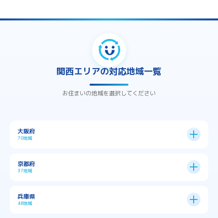
関西エリアの対応地域一覧
お住まいの地域を選択してください
大阪府
70地域
大阪市
24区
京都府
37地域
→
大阪市全域
→
→
→
三島郡島本町
交野市
伊丹市
京都市
11区
兵庫県
中央区
→
住之江区
→
→
→
→
佐用郡佐用町
八尾市
南河内郡千早赤阪村
48地域
→
京都市全域
→
→
→
与謝郡与謝野町
与謝郡伊根町
丹波市
住吉区
→
北区
→