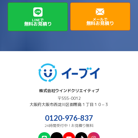
→
→
磯城郡三宅町
磯城郡川西町
→
高石市
→
→
→
→
西宮市
西脇市
豊岡市
赤穂市
→
→
→
磯城郡田原本町
葛城市
香芝市
メールで
LINEで
無料お見積り
無料お見積り
→
→
→
赤穂郡上郡町
養父市
高砂市
→
→
高市郡明日香村
高市郡高取町
株式会社ウインドクリエイティブ
〒555-0012
大阪府
大阪市西淀川区
御幣島１丁目１０−３
0120-976-837
24時間受付中！お見積り無料