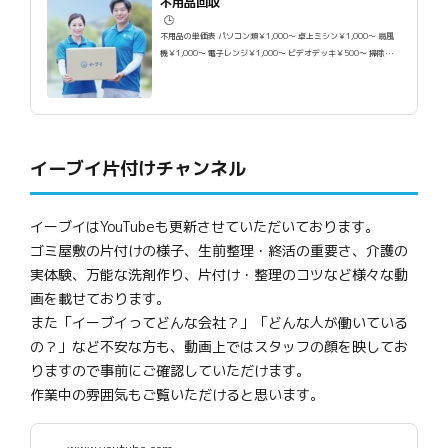
不用品回収
🕒️
不用品の単価表 パソコン類￥1,000～ 卓上ミシン￥1,000～ 扇風
機￥1,000～ 電子レンジ￥1,000～ ビデオデッキ￥500～ 掃除
機...
イーブイ片付けチャンネル
イーブイはYouTubeも更新させていただいております。
ゴミ屋敷の片付けの様子、生前整理・終活の重要さ、介護の
実体験、万能な洗剤作り、片付け・整理のコツなど様々な動
画を載せております。
また「イーブイってどんな会社？」「どんな人が働いている
の？」など不安な方も、動画上ではスタッフの顔を映してお
りますので事前にご確認していただけます。
作業中の雰囲気もご覧いただけると思います。