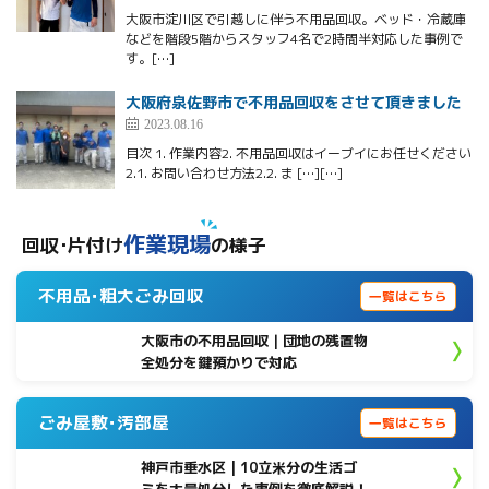
大阪市淀川区で引越しに伴う不用品回収。ベッド・冷蔵庫
などを階段5階からスタッフ4名で2時間半対応した事例で
す。[…]
大阪府泉佐野市で不用品回収をさせて頂きました
2023.08.16
目次 1. 作業内容2. 不用品回収はイーブイにお任せください
2.1. お問い合わせ方法2.2. ま […][…]
作業現場
回収･片付け
の様子
不用品･粗大ごみ回収
一覧はこちら
大阪市の不用品回収｜団地の残置物
全処分を鍵預かりで対応
ごみ屋敷･汚部屋
一覧はこちら
神戸市垂水区 | 10立米分の生活ゴ