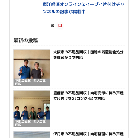
東洋経済オンラインにイーブイ片付けチャ
ンネルの記事が掲載中
最新の投稿
大阪市の不用品回収｜団地の残置物全処分
を鍵預かりで対応
不用品回収・粗大ゴミ
回収
豊能郡の不用品回収｜自宅売却に伴う戸建
て片付けを2tロング4台で対応
不用品回収・粗大ゴミ
回収
伊丹市の不用品回収｜自宅整理に伴う戸建