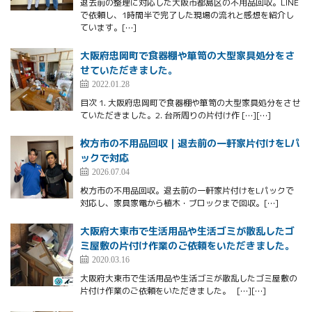
退去前の整理に対応した大阪市都島区の不用品回収。LINE
で依頼し、1時間半で完了した現場の流れと感想を紹介し
ています。[…]
大阪府忠岡町で食器棚や箪笥の大型家具処分をさ
せていただきました。
2022.01.28
目次 1. 大阪府忠岡町で食器棚や箪笥の大型家具処分をさせ
ていただきました。2. 台所周りの片付け作 […][…]
枚方市の不用品回収｜退去前の一軒家片付けをLパ
ックで対応
2026.07.04
枚方市の不用品回収。退去前の一軒家片付けをLパックで
対応し、家具家電から植木・ブロックまで回収。[…]
大阪府大東市で生活用品や生活ゴミが散乱したゴ
ミ屋敷の片付け作業のご依頼をいただきました。
2020.03.16
大阪府大東市で生活用品や生活ゴミが散乱したゴミ屋敷の
片付け作業のご依頼をいただきました。 […][…]