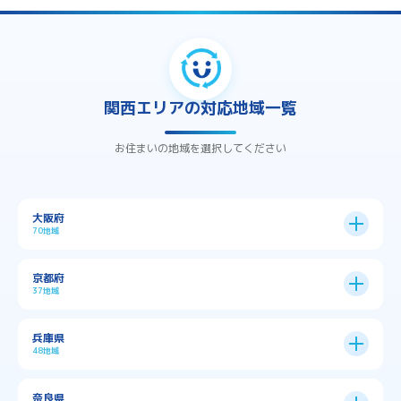
関西エリアの対応地域一覧
お住まいの地域を選択してください
大阪府
70地域
大阪市
24区
京都府
37地域
→
大阪市全域
→
→
→
三島郡島本町
交野市
伊丹市
京都市
11区
兵庫県
中央区
→
住之江区
→
→
→
→
佐用郡佐用町
八尾市
南河内郡千早赤阪村
48地域
→
京都市全域
→
→
→
与謝郡与謝野町
与謝郡伊根町
丹波市
住吉区
→
北区
→
→
→
→
南河内郡太子町
南河内郡河南町
吹田市
神戸市
9区
奈良県
上京区
→
下京区
→
城東区
→
大正区
→