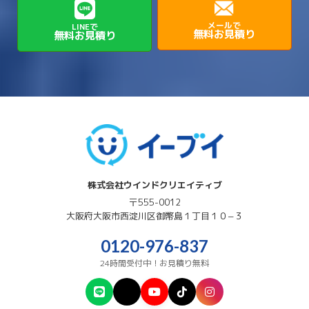
→
高石市
→
→
→
→
西宮市
西脇市
豊岡市
赤穂市
→
→
→
磯城郡田原本町
葛城市
香芝市
メールで
LINEで
無料お見積り
無料お見積り
→
→
→
赤穂郡上郡町
養父市
高砂市
→
→
高市郡明日香村
高市郡高取町
株式会社ウインドクリエイティブ
〒555-0012
大阪府
大阪市西淀川区
御幣島１丁目１０−３
0120-976-837
24時間受付中！お見積り無料