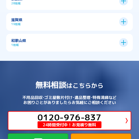
→
→
久世郡久御山町
乙訓郡大山崎町
28地域
→
→
→
→
→
和泉市
四條畷市
堺市
大東市
神戸市全域
→
→
→
たつの市
三木市
三田市
中京区
→
伏見区
→
天王寺区
→
平野区
→
→
→
→
亀岡市
京丹後市
京田辺市
→
→
五條市
北葛城郡上牧町
滋賀県
→
→
→
大阪狭山市
守口市
富田林市
中央区
→
兵庫区
→
北区
→
南区
→
旭区
→
東住吉区
→
→
→
→
丹波篠山市
加古川市
加古郡播磨町
19地域
→
→
→
→
八幡市
南丹市
向日市
城陽市
→
→
北葛城郡広陵町
北葛城郡河合町
北区
→
垂水区
→
右京区
→
山科区
→
東成区
→
東淀川区
→
→
→
→
→
寝屋川市
岸和田市
摂津市
東大阪市
→
→
→
加古郡稲美町
加東市
加西市
→
→
→
大津市
守山市
彦根市
和歌山県
→
→
→
宇治市
宇治田原町
宮津市
東灘区
→
灘区
→
左京区
→
東山区
→
此花区
→
浪速区
→
→
→
北葛城郡王寺町
吉野郡下市町
1地域
→
→
→
→
松原市
枚方市
柏原市
池田市
→
→
→
南あわじ市
多可郡多可町
姫路市
→
→
→
愛知郡愛荘町
東近江市
栗東市
西区
→
長田区
→
西京区
→
淀川区
→
港区
→
→
→
木津川市
相楽郡南山城村
→
→
吉野郡吉野町
吉野郡大淀町
→
和歌山県
→
→
→
河内長野市
河南町
泉佐野市
→
→
→
→
宍粟市
宝塚市
小野市
尼崎市
須磨区
→
生野区
→
→
→
福島区
→
→
湖南市
犬上郡多賀町
犬上郡甲良町
→
→
相楽郡和束町
相楽郡笠置町
→
→
吉野郡東吉野村
大和郡山市
→
→
→
泉北郡忠岡町
泉南市
泉南郡岬町
西区
→
西成区
→
→
→
→
山辺郡山添村
川西市
川辺郡猪名川町
→
→
→
犬上郡豊郷町
甲賀市
米原市
→
→
→
相楽郡精華町
福知山市
綾部市
無料相談
→
→
→
大和高田市
天理市
奈良市
はこちらから
西淀川区
→
都島区
→
→
→
→
泉南郡熊取町
泉南郡田尻町
泉大津市
→
→
→
→
明石市
朝来市
桜井市
洲本市
→
→
→
草津市
蒲生郡日野町
蒲生郡竜王町
→
→
→
舞鶴市
船井郡京丹波町
長岡京市
阿倍野区
→
鶴見区
→
→
→
→
→
宇陀市
御所市
橿原市
生駒市
不用品回収･ゴミ屋敷片付け･遺品整理･特殊清掃など
→
→
→
→
箕面市
羽曳野市
茨木市
藤井寺市
→
→
→
淡路市
相生市
神崎郡市川町
お困りごとがありましたらお気軽にご相談ください
→
→
→
近江八幡市
野洲市
長浜市
→
→
生駒郡三郷町
生駒郡安堵町
→
→
→
豊中市
0120-976-837
豊能郡能勢町
豊能郡豊能町
→
→
神崎郡神河町
神崎郡福崎町
→
高島市
→
→
生駒郡平群町
生駒郡斑鳩町
24時間受付中！お見積り無料
→
→
→
→
貝塚市
門真市
阪南市
高槻市
→
→
→
美方郡新温泉町
美方郡香美町
芦屋市
→
→
磯城郡三宅町
磯城郡川西町