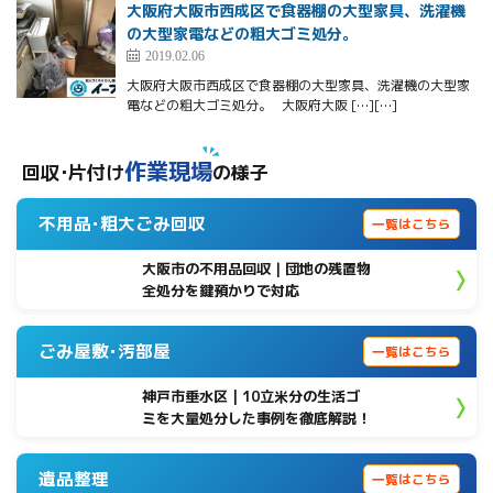
大阪府大阪市西成区で食器棚の大型家具、洗濯機
の大型家電などの粗大ゴミ処分。
2019.02.06
大阪府大阪市西成区で食器棚の大型家具、洗濯機の大型家
電などの粗大ゴミ処分。 大阪府大阪 […][…]
作業現場
回収･片付け
の様子
不用品･粗大ごみ回収
一覧はこちら
大阪市の不用品回収｜団地の残置物
全処分を鍵預かりで対応
ごみ屋敷･汚部屋
一覧はこちら
神戸市垂水区 | 10立米分の生活ゴ
ミを大量処分した事例を徹底解説！
遺品整理
一覧はこちら