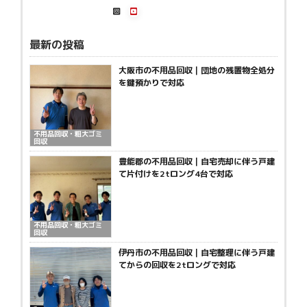
最新の投稿
大阪市の不用品回収｜団地の残置物全処分
を鍵預かりで対応
不用品回収・粗大ゴミ
回収
豊能郡の不用品回収｜自宅売却に伴う戸建
て片付けを2tロング4台で対応
不用品回収・粗大ゴミ
回収
伊丹市の不用品回収｜自宅整理に伴う戸建
てからの回収を2tロングで対応