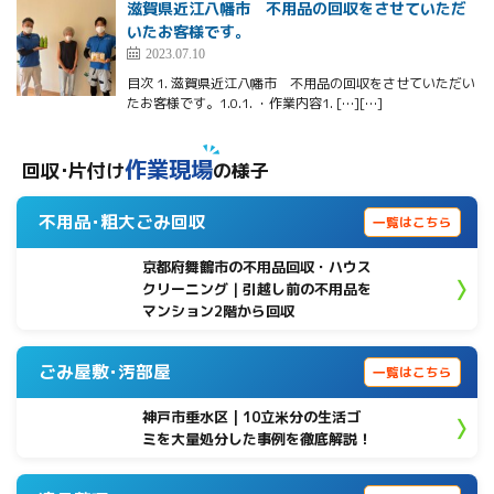
滋賀県近江八幡市 不用品の回収をさせていただ
いたお客様です。
2023.07.10
目次 1. 滋賀県近江八幡市 不用品の回収をさせていただい
たお客様です。1.0.1. ・作業内容1. […][…]
作業現場
回収･片付け
の様子
不用品･粗大ごみ回収
一覧はこちら
京都府舞鶴市の不用品回収・ハウス
クリーニング｜引越し前の不用品を
マンション2階から回収
ごみ屋敷･汚部屋
一覧はこちら
神戸市垂水区 | 10立米分の生活ゴ
ミを大量処分した事例を徹底解説！