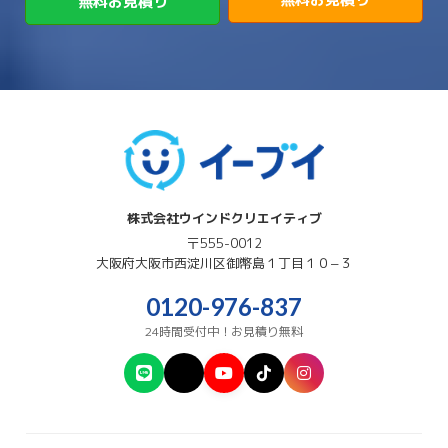
無料お見積り
→
→
→
赤穂郡上郡町
養父市
高砂市
→
→
高市郡明日香村
高市郡高取町
株式会社ウインドクリエイティブ
〒555-0012
大阪府
大阪市西淀川区
御幣島１丁目１０−３
0120-976-837
24時間受付中！お見積り無料