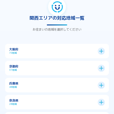
関西エリアの対応地域一覧
お住まいの地域を選択してください
大阪府
70地域
大阪市
24区
京都府
37地域
→
大阪市全域
→
→
→
三島郡島本町
交野市
伊丹市
京都市
11区
兵庫県
中央区
→
住之江区
→
→
→
→
佐用郡佐用町
八尾市
南河内郡千早赤阪村
48地域
→
京都市全域
→
→
→
与謝郡与謝野町
与謝郡伊根町
丹波市
住吉区
→
北区
→
→
→
→
南河内郡太子町
南河内郡河南町
吹田市
神戸市
9区
奈良県
上京区
→
下京区
→
城東区
→
大正区
→
→
→
久世郡久御山町
乙訓郡大山崎町
28地域
→
→
→
→
→
和泉市
四條畷市
堺市
大東市
神戸市全域
→
→
→
たつの市
三木市
三田市
中京区
→
伏見区
→
天王寺区
→
平野区
→
→
→
→
亀岡市
京丹後市
京田辺市