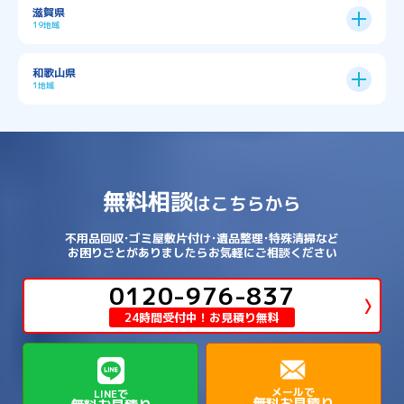
→
→
五條市
北葛城郡上牧町
滋賀県
→
→
→
大阪狭山市
守口市
富田林市
中央区
→
兵庫区
→
北区
→
南区
→
旭区
→
東住吉区
→
→
→
→
丹波篠山市
加古川市
加古郡播磨町
19地域
→
→
→
→
八幡市
南丹市
向日市
城陽市
→
→
北葛城郡広陵町
北葛城郡河合町
北区
→
垂水区
→
右京区
→
山科区
→
東成区
→
東淀川区
→
→
→
→
→
寝屋川市
岸和田市
摂津市
東大阪市
→
→
→
加古郡稲美町
加東市
加西市
→
→
→
大津市
守山市
彦根市
和歌山県
→
→
→
宇治市
宇治田原町
宮津市
東灘区
→
灘区
→
左京区
→
東山区
→
此花区
→
浪速区
→
→
→
北葛城郡王寺町
吉野郡下市町
1地域
→
→
→
→
松原市
枚方市
柏原市
池田市
→
→
→
南あわじ市
多可郡多可町
姫路市
→
→
→
愛知郡愛荘町
東近江市
栗東市
西区
→
長田区
→
西京区
→
淀川区
→
港区
→
→
→
木津川市
相楽郡南山城村
→
→
吉野郡吉野町
吉野郡大淀町
→
和歌山県
→
→
→
河内長野市
河南町
泉佐野市
→
→
→
→
宍粟市
宝塚市
小野市
尼崎市
須磨区
→
生野区
→
→
→
福島区
→
→
湖南市
犬上郡多賀町
犬上郡甲良町
→
→
相楽郡和束町
相楽郡笠置町
→
→
吉野郡東吉野村
大和郡山市
→
→
→
泉北郡忠岡町
泉南市
泉南郡岬町
西区
→
西成区
→
→
→
→
山辺郡山添村
川西市
川辺郡猪名川町
→
→
→
犬上郡豊郷町
甲賀市
米原市
→
→
→
相楽郡精華町
福知山市
綾部市
無料相談
→
→
→
大和高田市
天理市
奈良市
はこちらから
西淀川区
→
都島区
→
→
→
→
泉南郡熊取町
泉南郡田尻町
泉大津市
→
→
→
→
明石市
朝来市
桜井市
洲本市
→
→
→
草津市
蒲生郡日野町
蒲生郡竜王町
→
→
→
舞鶴市
船井郡京丹波町
長岡京市
阿倍野区
→
鶴見区
→
→
→
→
→
宇陀市
御所市
橿原市
生駒市
不用品回収･ゴミ屋敷片付け･遺品整理･特殊清掃など
→
→
→
→
箕面市
羽曳野市
茨木市
藤井寺市
→
→
→
淡路市
相生市
神崎郡市川町
お困りごとがありましたらお気軽にご相談ください
→
→
→
近江八幡市
野洲市
長浜市
→
→
生駒郡三郷町
生駒郡安堵町
→
→
→
豊中市
0120-976-837
豊能郡能勢町
豊能郡豊能町
→
→
神崎郡神河町
神崎郡福崎町
→
高島市
→
→
生駒郡平群町
生駒郡斑鳩町
24時間受付中！お見積り無料
→
→
→
→
貝塚市
門真市
阪南市
高槻市
→
→
→
美方郡新温泉町
美方郡香美町
芦屋市
→
→
磯城郡三宅町
磯城郡川西町
→
高石市
→
→
→
→
西宮市
西脇市
豊岡市
赤穂市
→
→
→
磯城郡田原本町
葛城市
香芝市
メールで
LINEで
無料お見積り