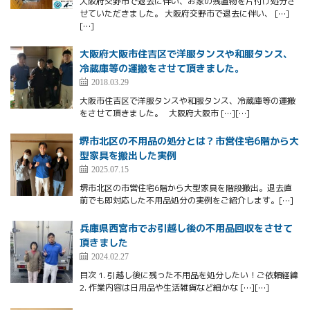
大阪府交野市で退去に伴い、お家の残置物を片付け処分さ
せていただきました。 大阪府交野市で退去に伴い、 […]
[…]
大阪府大阪市住吉区で洋服タンスや和服タンス、
冷蔵庫等の運搬をさせて頂きました。
2018.03.29
大阪市住吉区で洋服タンスや和服タンス、冷蔵庫等の運搬
をさせて頂きました。 大阪府大阪市 […][…]
堺市北区の不用品の処分とは？市営住宅6階から大
型家具を搬出した実例
2025.07.15
堺市北区の市営住宅6階から大型家具を階段搬出。退去直
前でも即対応した不用品処分の実例をご紹介します。[…]
兵庫県西宮市でお引越し後の不用品回収をさせて
頂きました
2024.02.27
目次 1. 引越し後に残った不用品を処分したい！ご依頼経緯
2. 作業内容は日用品や生活雑貨など細かな […][…]