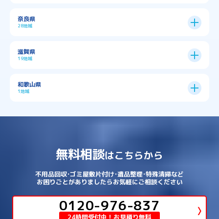
→
→
→
与謝郡与謝野町
与謝郡伊根町
丹波市
住吉区
→
北区
→
→
→
→
南河内郡太子町
南河内郡河南町
吹田市
神戸市
9区
奈良県
上京区
→
下京区
→
城東区
→
大正区
→
→
→
久世郡久御山町
乙訓郡大山崎町
28地域
→
→
→
→
→
和泉市
四條畷市
堺市
大東市
神戸市全域
→
→
→
たつの市
三木市
三田市
中京区
→
伏見区
→
天王寺区
→
平野区
→
→
→
→
亀岡市
京丹後市
京田辺市
→
→
五條市
北葛城郡上牧町
滋賀県
→
→
→
大阪狭山市
守口市
富田林市
中央区
→
兵庫区
→
北区
→
南区
→
旭区
→
東住吉区
→
→
→
→
丹波篠山市
加古川市
加古郡播磨町
19地域
→
→
→
→
八幡市
南丹市
向日市
城陽市
→
→
北葛城郡広陵町
北葛城郡河合町
北区
→
垂水区
→
右京区
→
山科区
→
東成区
→
東淀川区
→
→
→
→
→
寝屋川市
岸和田市
摂津市
東大阪市
→
→
→
加古郡稲美町
加東市
加西市
→
→
→
大津市
守山市
彦根市
和歌山県
→
→
→
宇治市
宇治田原町
宮津市
東灘区
→
灘区
→
左京区
→
東山区
→
此花区
→
浪速区
→
→
→
北葛城郡王寺町
吉野郡下市町
1地域
→
→
→
→
松原市
枚方市
柏原市
池田市
→
→
→
南あわじ市
多可郡多可町
姫路市
→
→
→
愛知郡愛荘町
東近江市
栗東市
西区
→
長田区
→
西京区
→
淀川区
→
港区
→
→
→
木津川市
相楽郡南山城村
→
→
吉野郡吉野町
吉野郡大淀町
→
和歌山県
→
→
→
河内長野市
河南町
泉佐野市
→
→
→
→
宍粟市
宝塚市
小野市
尼崎市
須磨区
→
生野区
→
→
→
福島区
→
→
湖南市
犬上郡多賀町
犬上郡甲良町
→
→
相楽郡和束町
相楽郡笠置町
→
→
吉野郡東吉野村
大和郡山市
→
→
→
泉北郡忠岡町
泉南市
泉南郡岬町
西区
→
西成区
→
→
→
→
山辺郡山添村
川西市
川辺郡猪名川町
→
→
→
犬上郡豊郷町
甲賀市
米原市
→
→
→
相楽郡精華町
福知山市
綾部市
無料相談
→
→
→
大和高田市
天理市
奈良市
はこちらから
西淀川区
→
都島区
→
→
→
→
泉南郡熊取町
泉南郡田尻町
泉大津市
→
→
→
→
明石市
朝来市
桜井市
洲本市
→
→
→
草津市
蒲生郡日野町
蒲生郡竜王町
→
→
→
舞鶴市
船井郡京丹波町
長岡京市
阿倍野区
→
鶴見区
→
→
→
→
→
宇陀市
御所市
橿原市
生駒市
不用品回収･ゴミ屋敷片付け･遺品整理･特殊清掃など
→
→
→
→
箕面市
羽曳野市
茨木市
藤井寺市
→
→
→
淡路市
相生市
神崎郡市川町
お困りごとがありましたらお気軽にご相談ください
→
→
→
近江八幡市
野洲市
長浜市
→
→
生駒郡三郷町
生駒郡安堵町
→
→
→
豊中市
0120-976-837
豊能郡能勢町
豊能郡豊能町
→
→
神崎郡神河町
神崎郡福崎町
→
高島市
→
→
生駒郡平群町
生駒郡斑鳩町
24時間受付中！お見積り無料