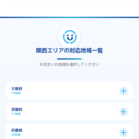
関西エリアの対応地域一覧
お住まいの地域を選択してください
大阪府
70地域
大阪市
24区
京都府
37地域
→
大阪市全域
→
→
→
三島郡島本町
交野市
伊丹市
京都市
11区
兵庫県
中央区
→
住之江区
→
→
→
→
佐用郡佐用町
八尾市
南河内郡千早赤阪村
48地域
→
京都市全域