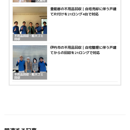
大阪市
豊能郡の不用品回収｜自宅売却に伴う戸建
て片付けを2tロング4台で対応
不用品回収・粗大ゴミ
回収
伊丹市の不用品回収｜自宅整理に伴う戸建
てからの回収を2tロングで対応
不用品回収・粗大ゴミ
回収