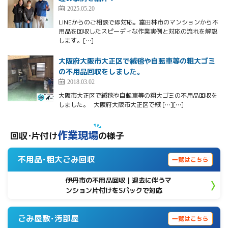
2025.05.20
LINEからのご相談で即対応。富田林市のマンションから不
用品を回収したスピーディな作業実例と対応の流れを解説
します。[…]
大阪府大阪市大正区で絨毯や自転車等の粗大ゴミ
の不用品回収をしました。
2018.03.02
大阪市大正区で絨毯や自転車等の粗大ゴミの不用品回収を
しました。 大阪府大阪市大正区で絨 […][…]
作業現場
回収･片付け
の様子
不用品･粗大ごみ回収
一覧はこちら
伊丹市の不用品回収｜退去に伴うマ
ンション片付けをSパックで対応
ごみ屋敷･汚部屋
一覧はこちら