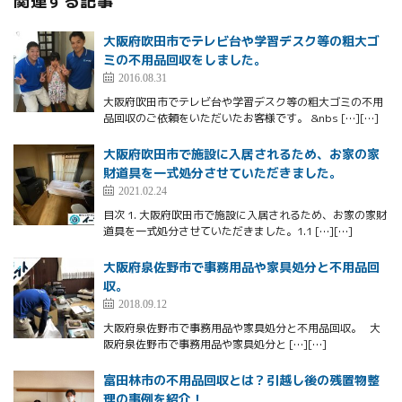
関連する記事
大阪府吹田市でテレビ台や学習デスク等の粗大ゴ
ミの不用品回収をしました。
2016.08.31
大阪府吹田市でテレビ台や学習デスク等の粗大ゴミの不用
品回収のご依頼をいただいたお客様です。 &nbs […][…]
大阪府吹田市で施設に入居されるため、お家の家
財道具を一式処分させていただきました。
2021.02.24
目次 1. 大阪府吹田市で施設に入居されるため、お家の家財
道具を一式処分させていただきました。1.1 […][…]
大阪府泉佐野市で事務用品や家具処分と不用品回
収。
2018.09.12
大阪府泉佐野市で事務用品や家具処分と不用品回収。 大
阪府泉佐野市で事務用品や家具処分と […][…]
富田林市の不用品回収とは？引越し後の残置物整
理の事例を紹介！