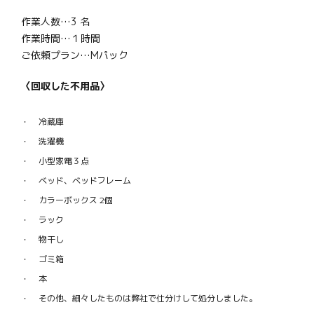
作業人数…3 名
作業時間…１時間
ご依頼プラン…Mパック
〈回収した不用品〉
冷蔵庫
洗濯機
小型家電３点
ベッド、ベッドフレーム
カラーボックス 2個
ラック
物干し
ゴミ箱
本
その他、細々したものは弊社で仕分けして処分しました。