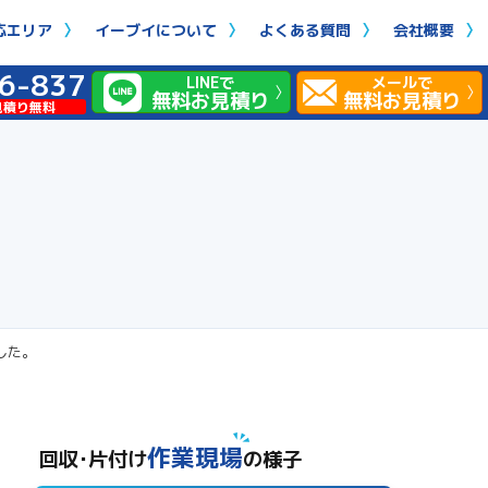
応エリア
イーブイについて
よくある質問
会社概要
6-837
LINEで
メールで
無料お見積り
無料お見積り
見積り無料
した。
作業現場
回収･片付け
の様子