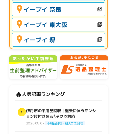
イーブイ 奈良
イーブイ 東大阪
イーブイ 堺
🔥
人気記事ランキング
伊丹市の不用品回収｜退去に伴うマンシ
1
ョン片付けをSパックで対応
2026.08.07
不用品回収・粗大ゴミ回収