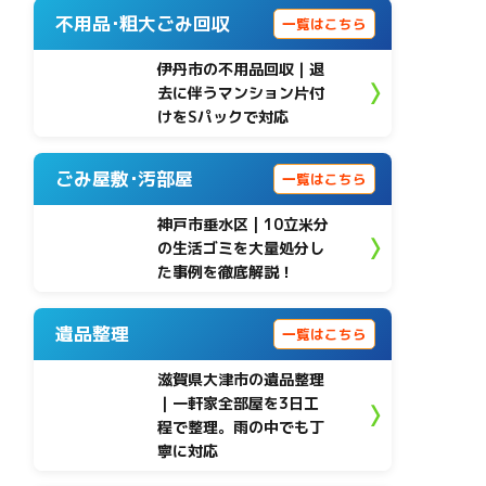
不用品･粗大ごみ回収
一覧はこちら
伊丹市の不用品回収｜退
去に伴うマンション片付
けをSパックで対応
ごみ屋敷･汚部屋
一覧はこちら
神戸市垂水区 | 10立米分
の生活ゴミを大量処分し
た事例を徹底解説！
遺品整理
一覧はこちら
滋賀県大津市の遺品整理
｜一軒家全部屋を3日工
程で整理。雨の中でも丁
寧に対応