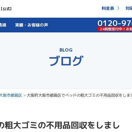
料金表
対
【公式】
0120-97
清掃
実績・お客様の声
24時間受付中！お
BLOG
ブログ
大阪市都島区
>
大阪府大阪市都島区でベッドの粗大ゴミの不用品回収をしま
の粗大ゴミの不用品回収をしまし