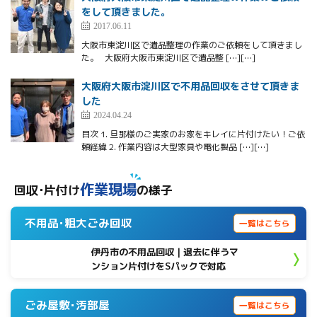
をして頂きました。
2017.06.11
大阪市東淀川区で遺品整理の作業のご依頼をして頂きまし
た。 大阪府大阪市東淀川区で遺品整 […][…]
大阪府大阪市淀川区で不用品回収をさせて頂きま
した
2024.04.24
目次 1. 旦那様のご実家のお家をキレイに片付けたい！ご依
頼経緯 2. 作業内容は大型家具や電化製品 […][…]
作業現場
回収･片付け
の様子
不用品･粗大ごみ回収
一覧はこちら
伊丹市の不用品回収｜退去に伴うマ
ンション片付けをSパックで対応
ごみ屋敷･汚部屋
一覧はこちら