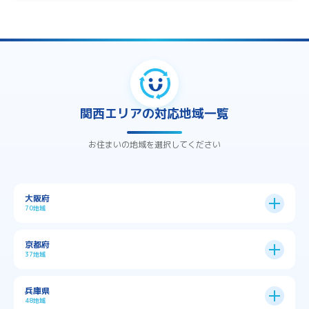
関西エリアの対応地域一覧
お住まいの地域を選択してください
大阪府
70地域
大阪市
24区
京都府
37地域
→
大阪市全域
→
→
→
三島郡島本町
交野市
伊丹市
京都市
11区
兵庫県
中央区
→
住之江区
→
→
→
→
佐用郡佐用町
八尾市
南河内郡千早赤阪村
48地域