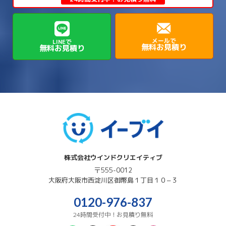
→
→
→
→
貝塚市
門真市
阪南市
高槻市
→
→
→
美方郡新温泉町
美方郡香美町
芦屋市
→
→
磯城郡三宅町
磯城郡川西町
→
高石市
→
→
→
→
西宮市
西脇市
豊岡市
赤穂市
→
→
→
磯城郡田原本町
葛城市
香芝市
メールで
LINEで
無料お見積り
無料お見積り
→
→
→
赤穂郡上郡町
養父市
高砂市
→
→
高市郡明日香村
高市郡高取町
株式会社ウインドクリエイティブ
〒555-0012
大阪府
大阪市西淀川区
御幣島１丁目１０−３
0120-976-837
24時間受付中！お見積り無料