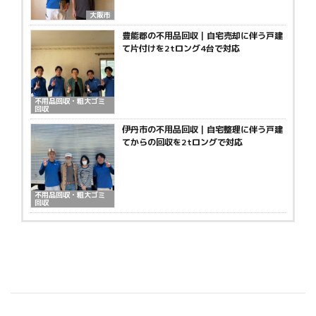
大阪市
豊能郡の不用品回収｜自宅売却に伴う戸建
て片付けを2tロング4台で対応
不用品回収・粗大ゴミ
回収
伊丹市の不用品回収｜自宅整理に伴う戸建
てからの回収を2tロングで対応
不用品回収・粗大ゴミ
回収