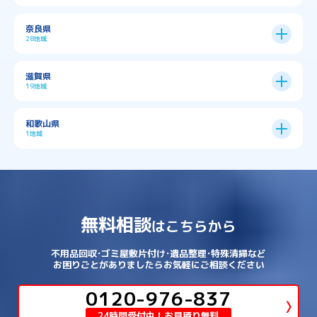
→
京都市全域
→
→
→
与謝郡与謝野町
与謝郡伊根町
丹波市
住吉区
→
北区
→
→
→
→
南河内郡太子町
南河内郡河南町
吹田市
神戸市
9区
奈良県
上京区
→
下京区
→
城東区
→
大正区
→
→
→
久世郡久御山町
乙訓郡大山崎町
28地域
→
→
→
→
→
和泉市
四條畷市
堺市
大東市
神戸市全域
→
→
→
たつの市
三木市
三田市
中京区
→
伏見区
→
天王寺区
→
平野区
→
→
→
→
亀岡市
京丹後市
京田辺市
→
→
五條市
北葛城郡上牧町
滋賀県
→
→
→
大阪狭山市
守口市
富田林市
中央区
→
兵庫区
→
北区
→
南区
→
旭区
→
東住吉区
→
→
→
→
丹波篠山市
加古川市
加古郡播磨町
19地域
→
→
→
→
八幡市
南丹市
向日市
城陽市
→
→
北葛城郡広陵町
北葛城郡河合町
北区
→
垂水区
→
右京区
→
山科区
→
東成区
→
東淀川区
→
→
→
→
→
寝屋川市
岸和田市
摂津市
東大阪市
→
→
→
加古郡稲美町
加東市
加西市
→
→
→
大津市
守山市
彦根市
和歌山県
→
→
→
宇治市
宇治田原町
宮津市
東灘区
→
灘区
→
左京区
→
東山区
→
此花区
→
浪速区
→
→
→
北葛城郡王寺町
吉野郡下市町
1地域
→
→
→
→
松原市
枚方市
柏原市
池田市
→
→
→
南あわじ市
多可郡多可町
姫路市
→
→
→
愛知郡愛荘町
東近江市
栗東市
西区
→
長田区
→
西京区
→
淀川区
→
港区
→
→
→
木津川市
相楽郡南山城村
→
→
吉野郡吉野町
吉野郡大淀町
→
和歌山県
→
→
→
河内長野市
河南町
泉佐野市
→
→
→
→
宍粟市
宝塚市
小野市
尼崎市
須磨区
→
生野区
→
→
→
福島区
→
→
湖南市
犬上郡多賀町
犬上郡甲良町
→
→
相楽郡和束町
相楽郡笠置町
→
→
吉野郡東吉野村
大和郡山市
→
→
→
泉北郡忠岡町
泉南市
泉南郡岬町
西区
→
西成区
→
→
→
→
山辺郡山添村
川西市
川辺郡猪名川町
→
→
→
犬上郡豊郷町
甲賀市
米原市
→
→
→
相楽郡精華町
福知山市
綾部市
無料相談
→
→
→
大和高田市
天理市
奈良市
はこちらから
西淀川区
→
都島区
→
→
→
→
泉南郡熊取町
泉南郡田尻町
泉大津市
→
→
→
→
明石市
朝来市
桜井市
洲本市
→
→
→
草津市
蒲生郡日野町
蒲生郡竜王町
→
→
→
舞鶴市
船井郡京丹波町
長岡京市
阿倍野区
→
鶴見区
→
→
→
→
→
宇陀市
御所市
橿原市
生駒市
不用品回収･ゴミ屋敷片付け･遺品整理･特殊清掃など
→
→
→
→
箕面市
羽曳野市
茨木市
藤井寺市
→
→
→
淡路市
相生市
神崎郡市川町
お困りごとがありましたらお気軽にご相談ください
→
→
→
近江八幡市
野洲市
長浜市
→
→
生駒郡三郷町
生駒郡安堵町
→
→
→
豊中市
0120-976-837
豊能郡能勢町
豊能郡豊能町
→
→
神崎郡神河町
神崎郡福崎町
→
高島市
→
→
生駒郡平群町
生駒郡斑鳩町
24時間受付中！お見積り無料