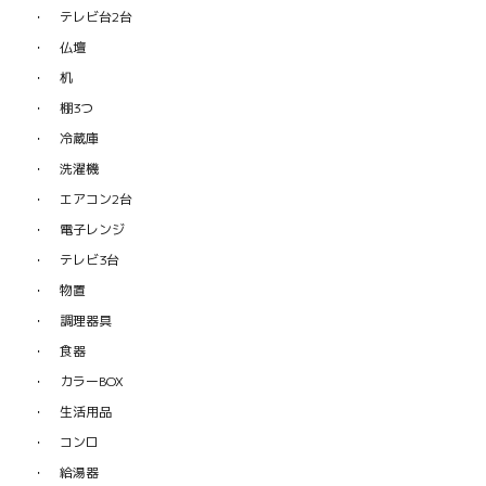
テレビ台2台
仏壇
机
棚3つ
冷蔵庫
洗濯機
エアコン2台
電子レンジ
テレビ3台
物置
調理器具
食器
カラーBOX
生活用品
コンロ
給湯器