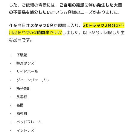
した。ご依頼の背景には、
ご自宅の売却に伴い発生した大量
の不要品を処分したい
というお客様のニーズがありました。
作業当日は
スタッフ6名
が現場に入り、
2tトラック2台分
の不
用品をわずか
2時間半
で回収
しました。以下が今回回収した主
な品目です。
下駄箱
整理ダンス
サイドホール
ダイニングテーブル
椅子3脚
食器棚
布団
勉強机
ベッドフレーム
マットレス