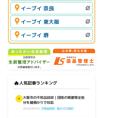
イーブイ 奈良
イーブイ 東大阪
イーブイ 堺
🔥
人気記事ランキング
大阪市の不用品回収｜団地の残置物全処
1
分を鍵預かりで対応
2026.08.06
不用品回収・粗大ゴミ回収