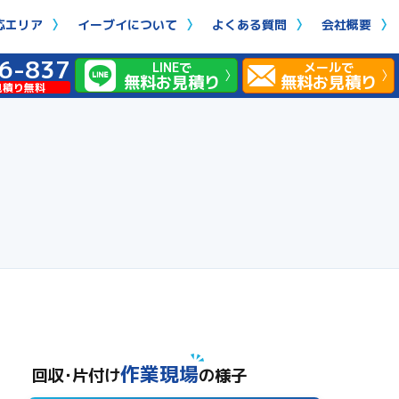
応エリア
イーブイについて
よくある質問
会社概要
6-837
LINEで
メールで
無料お見積り
無料お見積り
見積り無料
作業現場
回収･片付け
の様子