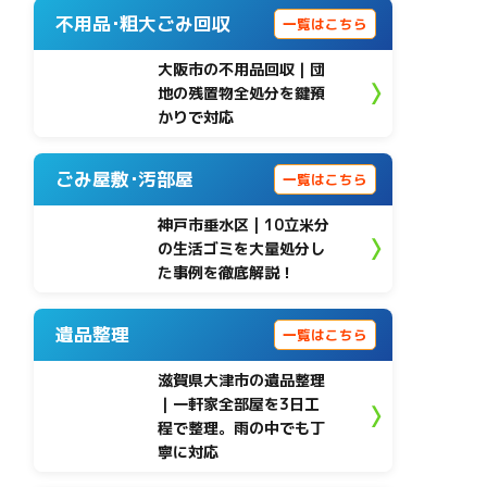
不用品･粗大ごみ回収
一覧はこちら
大阪市の不用品回収｜団
地の残置物全処分を鍵預
かりで対応
ごみ屋敷･汚部屋
一覧はこちら
神戸市垂水区 | 10立米分
の生活ゴミを大量処分し
た事例を徹底解説！
遺品整理
一覧はこちら
滋賀県大津市の遺品整理
｜一軒家全部屋を3日工
程で整理。雨の中でも丁
寧に対応