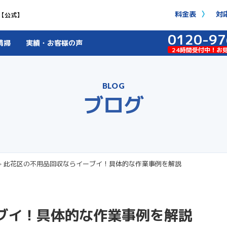
料金表
対
【公式】
0120-97
清掃
実績・お客様の声
24時間受付中！お
BLOG
ブログ
>
此花区の不用品回収ならイーブイ！具体的な作業事例を解説
ブイ！具体的な作業事例を解説