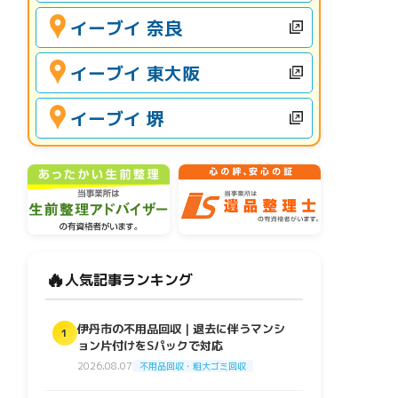
イーブイ 奈良
イーブイ 東大阪
イーブイ 堺
🔥
人気記事ランキング
伊丹市の不用品回収｜退去に伴うマンシ
1
ョン片付けをSパックで対応
2026.08.07
不用品回収・粗大ゴミ回収