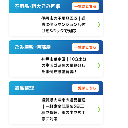
不用品･粗大ごみ回収
一覧はこちら
伊丹市の不用品回収｜退
去に伴うマンション片付
けをSパックで対応
ごみ屋敷･汚部屋
一覧はこちら
神戸市垂水区 | 10立米分
の生活ゴミを大量処分し
た事例を徹底解説！
遺品整理
一覧はこちら
滋賀県大津市の遺品整理
｜一軒家全部屋を3日工
程で整理。雨の中でも丁
寧に対応