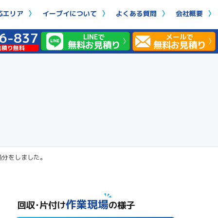
応エリア
イーブイについて
よくある質問
会社概要
6-837
LINEで
メールで
無料お見積り
無料お見積り
見積り無料
処分をしました。
作業現場
回収･片付け
の様子