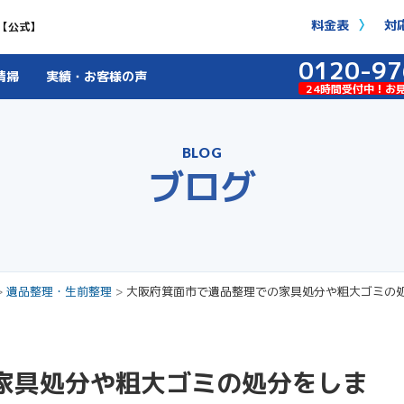
料金表
対
【公式】
0120-97
清掃
実績・お客様の声
24時間受付中！お
BLOG
ブログ
>
遺品整理・生前整理
>
大阪府箕面市で遺品整理での家具処分や粗大ゴミの
家具処分や粗大ゴミの処分をしま