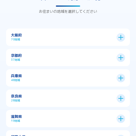
お住まいの地域を選択してください
大阪府
70地域
大阪市
24区
京都府
37地域
→
大阪市全域
→
→
→
三島郡島本町
交野市
伊丹市
京都市
11区
兵庫県
中央区
→
住之江区
→
→
→
→
佐用郡佐用町
八尾市
南河内郡千早赤阪村
48地域
→
京都市全域
→
→
→
与謝郡与謝野町
与謝郡伊根町
丹波市
住吉区
→
北区
→
→
→
→
南河内郡太子町
南河内郡河南町
吹田市
神戸市
9区
奈良県
上京区
→
下京区
→
城東区
→
大正区
→
→
→
久世郡久御山町
乙訓郡大山崎町
28地域
→
→
→
→
→
和泉市
四條畷市
堺市
大東市
神戸市全域
→
→
→
たつの市
三木市
三田市
中京区
→
伏見区
→
天王寺区
→
平野区
→
→
→
→
亀岡市
京丹後市
京田辺市
→
→
五條市
北葛城郡上牧町
滋賀県
→
→
→
大阪狭山市
守口市
富田林市
中央区
→
兵庫区
→
北区
→
南区
→
旭区
→
東住吉区
→
→
→
→
丹波篠山市
加古川市
加古郡播磨町
19地域
→
→
→
→
八幡市
南丹市
向日市
城陽市
→
→
北葛城郡広陵町
北葛城郡河合町
北区
→
垂水区
→
右京区
→
山科区
→
東成区
→
東淀川区
→
→
→
→
→
寝屋川市
岸和田市
摂津市
東大阪市
→
→
→
加古郡稲美町
加東市
加西市
→
→
→
大津市
守山市
彦根市