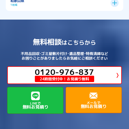
和歌山県
→
→
→
宇治市
宇治田原町
宮津市
東灘区
→
灘区
→
左京区
→
東山区
→
此花区
→
浪速区
→
→
→
北葛城郡王寺町
吉野郡下市町
1地域
→
→
→
→
松原市
枚方市
柏原市
池田市
→
→
→
南あわじ市
多可郡多可町
姫路市
→
→
→
愛知郡愛荘町
東近江市
栗東市
西区
→
長田区
→
西京区
→
淀川区
→
港区
→
→
→
木津川市
相楽郡南山城村
→
→
吉野郡吉野町
吉野郡大淀町
→
和歌山県
→
→
→
河内長野市
河南町
泉佐野市
→
→
→
→
宍粟市
宝塚市
小野市
尼崎市
須磨区
→
生野区
→
→
→
福島区
→
→
湖南市
犬上郡多賀町
犬上郡甲良町
→
→
相楽郡和束町
相楽郡笠置町
→
→
吉野郡東吉野村
大和郡山市
→
→
→
泉北郡忠岡町
泉南市
泉南郡岬町
西区
→
西成区
→
→
→
→
山辺郡山添村
川西市
川辺郡猪名川町
→
→
→
犬上郡豊郷町
甲賀市
米原市
→
→
→
相楽郡精華町
福知山市
綾部市
無料相談
→
→
→
大和高田市
天理市
奈良市
はこちらから
西淀川区
→
都島区
→
→
→
→
泉南郡熊取町
泉南郡田尻町
泉大津市
→
→
→
→
明石市
朝来市
桜井市
洲本市
→
→
→
草津市
蒲生郡日野町
蒲生郡竜王町
→
→
→
舞鶴市
船井郡京丹波町
長岡京市
阿倍野区
→
鶴見区
→
→
→
→
→
宇陀市
御所市
橿原市
生駒市
不用品回収･ゴミ屋敷片付け･遺品整理･特殊清掃など
→
→
→
→
箕面市
羽曳野市
茨木市
藤井寺市
→
→
→
淡路市
相生市
神崎郡市川町
お困りごとがありましたらお気軽にご相談ください
→
→
→
近江八幡市
野洲市
長浜市
→
→
生駒郡三郷町
生駒郡安堵町
→
→
→
豊中市
0120-976-837
豊能郡能勢町
豊能郡豊能町
→
→
神崎郡神河町
神崎郡福崎町
→
高島市
→
→
生駒郡平群町
生駒郡斑鳩町
24時間受付中！お見積り無料
→
→
→
→
貝塚市
門真市
阪南市
高槻市
→
→
→
美方郡新温泉町
美方郡香美町
芦屋市
→
→
磯城郡三宅町
磯城郡川西町
→
高石市
→
→
→
→
西宮市
西脇市
豊岡市
赤穂市
→
→
→
磯城郡田原本町
葛城市
香芝市
メールで
LINEで
無料お見積り
無料お見積り
→
→
→
赤穂郡上郡町
養父市
高砂市
→
→
高市郡明日香村
高市郡高取町