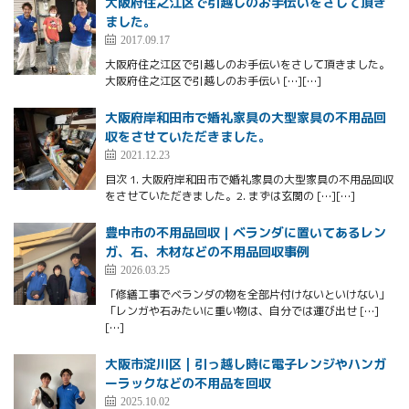
大阪府住之江区で引越しのお手伝いをさして頂き
ました。
2017.09.17
大阪府住之江区で引越しのお手伝いをさして頂きました。
大阪府住之江区で引越しのお手伝い […][…]
大阪府岸和田市で婚礼家具の大型家具の不用品回
収をさせていただきました。
2021.12.23
目次 1. 大阪府岸和田市で婚礼家具の大型家具の不用品回収
をさせていただきました。2. まずは玄関の […][…]
豊中市の不用品回収｜ベランダに置いてあるレン
ガ、石、木材などの不用品回収事例
2026.03.25
「修繕工事でベランダの物を全部片付けないといけない」
「レンガや石みたいに重い物は、自分では運び出せ […]
[…]
大阪市淀川区 | 引っ越し時に電子レンジやハンガ
ーラックなどの不用品を回収
2025.10.02