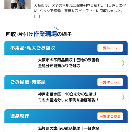
大阪市淀川区での不用品回収事例をご紹介。引っ越しに伴
いSパックで家電・家具をスピーディーに回収しました。
[…]
作業現場
回収･片付け
の様子
不用品･粗大ごみ回収
一覧はこちら
大阪市の不用品回収｜団地の残置物
全処分を鍵預かりで対応
ごみ屋敷･汚部屋
一覧はこちら
神戸市垂水区 | 10立米分の生活ゴ
ミを大量処分した事例を徹底解説！
遺品整理
一覧はこちら
滋賀県大津市の遺品整理｜一軒家全