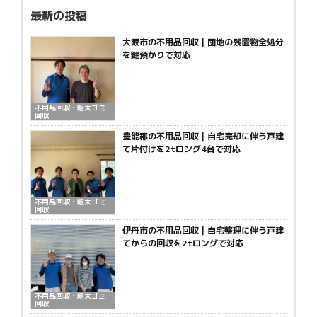
最新の投稿
大阪市の不用品回収｜団地の残置物全処分
を鍵預かりで対応
不用品回収・粗大ゴミ
回収
豊能郡の不用品回収｜自宅売却に伴う戸建
て片付けを2tロング4台で対応
不用品回収・粗大ゴミ
回収
伊丹市の不用品回収｜自宅整理に伴う戸建
てからの回収を2tロングで対応
不用品回収・粗大ゴミ
回収