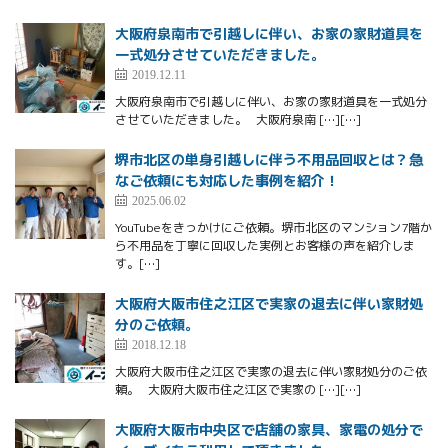
大阪府泉南市で引越しに伴い、お家の家財道具を
一式処分させていただきました。
2019.12.11
大阪府泉南市で引越しに伴い、お家の家財道具を一式処分
させていただきました。 大阪府泉南 […][…]
堺市北区の単身引越しに伴う不用品回収とは？急
なご依頼にも対応した事例を紹介！
2025.06.02
YouTubeをきっかけにご依頼。堺市北区のマンション7階か
ら不用品を丁寧に回収した実例とお客様の声を紹介しま
す。[…]
大阪府大阪市住之江区で実家の退去に伴い家財処
分のご依頼。
2018.12.18
大阪府大阪市住之江区で実家の退去に伴い家財処分のご依
頼。 大阪府大阪市住之江区で実家の […][…]
大阪府大阪市中央区で店舗の家具、家電の処分で