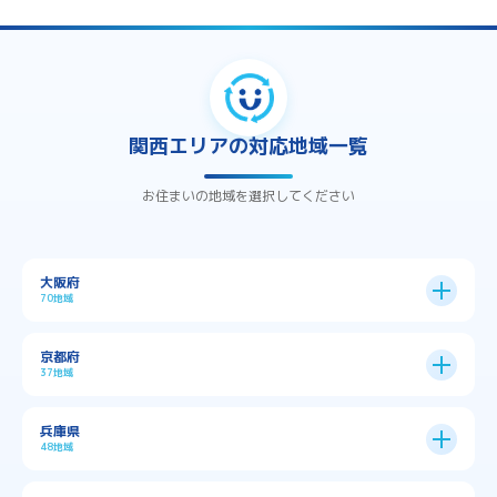
関西エリアの対応地域一覧
お住まいの地域を選択してください
大阪府
70地域
大阪市
24区
京都府
37地域
→
大阪市全域
→
→
→
三島郡島本町
交野市
伊丹市
京都市
11区
兵庫県
中央区
→
住之江区
→
→
→
→
佐用郡佐用町
八尾市
南河内郡千早赤阪村
48地域
→
京都市全域
→
→
→
与謝郡与謝野町
与謝郡伊根町
丹波市
住吉区
→
北区
→
→
→
→
南河内郡太子町
南河内郡河南町
吹田市
神戸市
9区