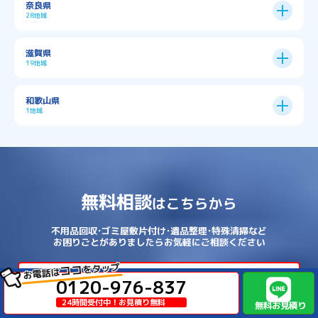
奈良県
上京区
→
下京区
→
城東区
→
大正区
→
→
→
久世郡久御山町
乙訓郡大山崎町
28地域
→
→
→
→
→
和泉市
四條畷市
堺市
大東市
神戸市全域
→
→
→
たつの市
三木市
三田市
中京区
→
伏見区
→
天王寺区
→
平野区
→
→
→
→
亀岡市
京丹後市
京田辺市
→
→
五條市
北葛城郡上牧町
滋賀県
→
→
→
大阪狭山市
守口市
富田林市
中央区
→
兵庫区
→
北区
→
南区
→
旭区
→
東住吉区
→
→
→
→
丹波篠山市
加古川市
加古郡播磨町
19地域
→
→
→
→
八幡市
南丹市
向日市
城陽市
→
→
北葛城郡広陵町
北葛城郡河合町
北区
→
垂水区
→
右京区
→
山科区
→
東成区
→
東淀川区
→
→
→
→
→
寝屋川市
岸和田市
摂津市
東大阪市
→
→
→
加古郡稲美町
加東市
加西市
→
→
→
大津市
守山市
彦根市
和歌山県
→
→
→
宇治市
宇治田原町
宮津市
東灘区
→
灘区
→
左京区
→
東山区
→
此花区
→
浪速区
→
→
→
北葛城郡王寺町
吉野郡下市町
1地域
→
→
→
→
松原市
枚方市
柏原市
池田市
→
→
→
南あわじ市
多可郡多可町
姫路市
→
→
→
愛知郡愛荘町
東近江市
栗東市
西区
→
長田区
→
西京区
→
淀川区
→
港区
→
→
→
木津川市
相楽郡南山城村
→
→
吉野郡吉野町
吉野郡大淀町
→
和歌山県
→
→
→
河内長野市
河南町
泉佐野市
→
→
→
→
宍粟市
宝塚市
小野市
尼崎市
須磨区
→
生野区
→
→
→
福島区
→
→
湖南市
犬上郡多賀町
犬上郡甲良町
→
→
相楽郡和束町
相楽郡笠置町
→
→
吉野郡東吉野村
大和郡山市
→
→
→
泉北郡忠岡町
泉南市
泉南郡岬町
西区
→
西成区
→
→
→
→
山辺郡山添村
川西市
川辺郡猪名川町
→
→
→
犬上郡豊郷町
甲賀市
米原市
→
→
→
相楽郡精華町
福知山市
綾部市
無料相談
→
→
→
大和高田市
天理市
奈良市
はこちらから
西淀川区
→
都島区
→
→
→
→
泉南郡熊取町
泉南郡田尻町
泉大津市
→
→
→
→
明石市
朝来市
桜井市
洲本市
→
→
→
草津市
蒲生郡日野町
蒲生郡竜王町
→
→
→
舞鶴市
船井郡京丹波町
長岡京市
阿倍野区
→
鶴見区
→
→
→
→
→
宇陀市
御所市
橿原市
生駒市
不用品回収･ゴミ屋敷片付け･遺品整理･特殊清掃など
→
→
→
→
箕面市
羽曳野市
茨木市
藤井寺市
→
→
→
淡路市
相生市
神崎郡市川町
お困りごとがありましたらお気軽にご相談ください
→
→
→
近江八幡市
野洲市
長浜市
→
→
生駒郡三郷町
生駒郡安堵町
をタップ
ココ
→
→
→
豊中市
0120-976-837
豊能郡能勢町
豊能郡豊能町
お電話は
→
→
神崎郡神河町
神崎郡福崎町
→
高島市
0120-976-837
→
→
生駒郡平群町
生駒郡斑鳩町
24時間受付中！お見積り無料
→
→
→
→
貝塚市
門真市
阪南市
高槻市
→
→
→
24時間受付中！お見積り無料
美方郡新温泉町
美方郡香美町
芦屋市
無料お見積り