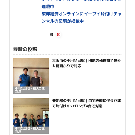
連載中
東洋経済オンラインにイーブイ片付けチャ
ンネルの記事が掲載中
最新の投稿
大阪市の不用品回収｜団地の残置物全処分
を鍵預かりで対応
不用品回収・粗大ゴミ
回収
豊能郡の不用品回収｜自宅売却に伴う戸建
て片付けを2tロング4台で対応
不用品回収・粗大ゴミ
回収