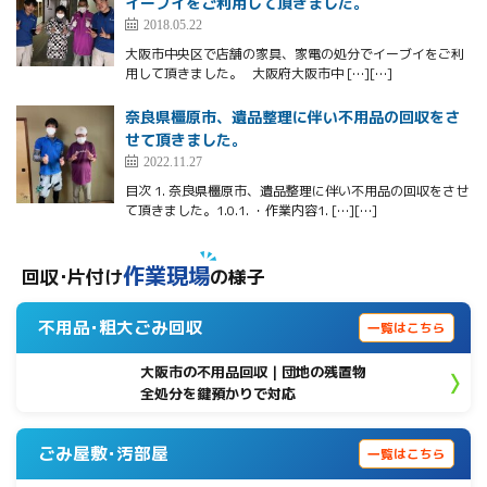
イーブイをご利用して頂きました。
2018.05.22
大阪市中央区で店舗の家具、家電の処分でイーブイをご利
用して頂きました。 大阪府大阪市中 […][…]
奈良県橿原市、遺品整理に伴い不用品の回収をさ
せて頂きました。
2022.11.27
目次 1. 奈良県橿原市、遺品整理に伴い不用品の回収をさせ
て頂きました。1.0.1. ・作業内容1. […][…]
作業現場
回収･片付け
の様子
不用品･粗大ごみ回収
一覧はこちら
大阪市の不用品回収｜団地の残置物
全処分を鍵預かりで対応
ごみ屋敷･汚部屋
一覧はこちら