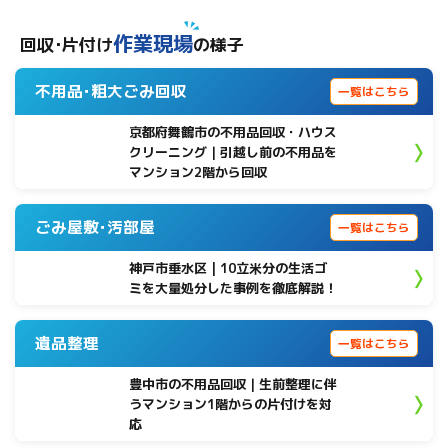
作業現場
回収･片付け
の様子
不用品･粗大ごみ回収
一覧はこちら
京都府舞鶴市の不用品回収・ハウス
クリーニング｜引越し前の不用品を
マンション2階から回収
ごみ屋敷･汚部屋
一覧はこちら
神戸市垂水区 | 10立米分の生活ゴ
ミを大量処分した事例を徹底解説！
遺品整理
一覧はこちら
豊中市の不用品回収｜生前整理に伴
うマンション1階からの片付けを対
応