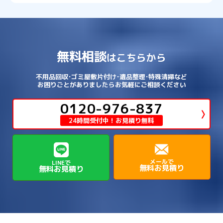
→
→
→
愛知郡愛荘町
東近江市
栗東市
西区
→
長田区
→
西京区
→
淀川区
→
港区
→
→
→
木津川市
相楽郡南山城村
→
→
吉野郡吉野町
吉野郡大淀町
→
和歌山県
→
→
→
河内長野市
河南町
泉佐野市
→
→
→
→
宍粟市
宝塚市
小野市
尼崎市
須磨区
→
生野区
→
→
→
福島区
→
→
湖南市
犬上郡多賀町
犬上郡甲良町
→
→
相楽郡和束町
相楽郡笠置町
→
→
吉野郡東吉野村
大和郡山市
→
→
→
泉北郡忠岡町
泉南市
泉南郡岬町
西区
→
西成区
→
→
→
→
山辺郡山添村
川西市
川辺郡猪名川町
→
→
→
犬上郡豊郷町
甲賀市
米原市
→
→
→
相楽郡精華町
福知山市
綾部市
無料相談
→
→
→
大和高田市
天理市
奈良市
はこちらから
西淀川区
→
都島区
→
→
→
→
泉南郡熊取町
泉南郡田尻町
泉大津市
→
→
→
→
明石市
朝来市
桜井市
洲本市
→
→
→
草津市
蒲生郡日野町
蒲生郡竜王町
→
→
→
舞鶴市
船井郡京丹波町
長岡京市
阿倍野区
→
鶴見区
→
→
→
→
→
宇陀市
御所市
橿原市
生駒市
不用品回収･ゴミ屋敷片付け･遺品整理･特殊清掃など
→
→
→
→
箕面市
羽曳野市
茨木市
藤井寺市
→
→
→
淡路市
相生市
神崎郡市川町
お困りごとがありましたらお気軽にご相談ください
→
→
→
近江八幡市
野洲市
長浜市
→
→
生駒郡三郷町
生駒郡安堵町
→
→
→
豊中市
0120-976-837
豊能郡能勢町
豊能郡豊能町
→
→
神崎郡神河町
神崎郡福崎町
→
高島市
→
→
生駒郡平群町
生駒郡斑鳩町
24時間受付中！お見積り無料
→
→
→
→
貝塚市
門真市
阪南市
高槻市
→
→
→
美方郡新温泉町
美方郡香美町
芦屋市
→
→
磯城郡三宅町
磯城郡川西町
→
高石市
→
→
→
→
西宮市
西脇市
豊岡市
赤穂市
→
→
→
磯城郡田原本町
葛城市
香芝市
メールで
LINEで
無料お見積り
無料お見積り
→
→
→
赤穂郡上郡町
養父市
高砂市
→
→
高市郡明日香村
高市郡高取町