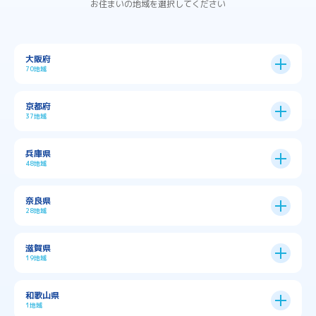
お住まいの地域を選択してください
大阪府
70地域
大阪市
24区
京都府
37地域
→
大阪市全域
→
→
→
三島郡島本町
交野市
伊丹市
京都市
11区
兵庫県
中央区
→
住之江区
→
→
→
→
佐用郡佐用町
八尾市
南河内郡千早赤阪村
48地域
→
京都市全域
→
→
→
与謝郡与謝野町
与謝郡伊根町
丹波市
住吉区
→
北区
→
→
→
→
南河内郡太子町
南河内郡河南町
吹田市
神戸市
9区
奈良県
上京区
→
下京区
→
城東区
→
大正区
→
→
→
久世郡久御山町
乙訓郡大山崎町
28地域
→
→
→
→
→
和泉市
四條畷市
堺市
大東市
神戸市全域
→
→
→
たつの市
三木市
三田市
中京区
→
伏見区
→
天王寺区
→
平野区
→
→
→
→
亀岡市
京丹後市
京田辺市
→
→
五條市
北葛城郡上牧町
滋賀県
→
→
→
大阪狭山市
守口市
富田林市
中央区
→
兵庫区
→
北区
→
南区
→
旭区
→
東住吉区
→
→
→
→
丹波篠山市
加古川市
加古郡播磨町
19地域
→
→
→
→
八幡市
南丹市
向日市
城陽市
→
→
北葛城郡広陵町
北葛城郡河合町
北区
→
垂水区
→
右京区
→
山科区
→
東成区
→
東淀川区
→
→
→
→
→
寝屋川市
岸和田市
摂津市
東大阪市
→
→
→
加古郡稲美町
加東市
加西市
→
→
→
大津市
守山市
彦根市
和歌山県
→
→
→
宇治市
宇治田原町
宮津市
東灘区
→
灘区
→
左京区
→
東山区
→
此花区
→
浪速区
→
→
→
北葛城郡王寺町
吉野郡下市町
1地域
→
→
→
→
松原市
枚方市
柏原市
池田市
→
→
→
南あわじ市
多可郡多可町
姫路市