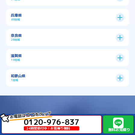
→
大阪市全域
→
→
→
三島郡島本町
交野市
伊丹市
京都市
11区
兵庫県
中央区
→
住之江区
→
→
→
→
佐用郡佐用町
八尾市
南河内郡千早赤阪村
48地域
→
京都市全域
→
→
→
与謝郡与謝野町
与謝郡伊根町
丹波市
住吉区
→
北区
→
→
→
→
南河内郡太子町
南河内郡河南町
吹田市
神戸市
9区
奈良県
上京区
→
下京区
→
城東区
→
大正区
→
→
→
久世郡久御山町
乙訓郡大山崎町
28地域
→
→
→
→
→
和泉市
四條畷市
堺市
大東市
神戸市全域
→
→
→
たつの市
三木市
三田市
中京区
→
伏見区
→
天王寺区
→
平野区
→
→
→
→
亀岡市
京丹後市
京田辺市
→
→
五條市
北葛城郡上牧町
滋賀県
→
→
→
大阪狭山市
守口市
富田林市
中央区
→
兵庫区
→
北区
→
南区
→
旭区
→
東住吉区
→
→
→
→
丹波篠山市
加古川市
加古郡播磨町
19地域
→
→
→
→
八幡市
南丹市
向日市
城陽市
→
→
北葛城郡広陵町
北葛城郡河合町
北区
→
垂水区
→
右京区
→
山科区
→
東成区
→
東淀川区
→
→
→
→
→
寝屋川市
岸和田市
摂津市
東大阪市
→
→
→
加古郡稲美町
加東市
加西市
→
→
→
大津市
守山市
彦根市
和歌山県
→
→
→
宇治市
宇治田原町
宮津市
東灘区
→
灘区
→
左京区
→
東山区
→
此花区
→
浪速区
→
→
→
北葛城郡王寺町
吉野郡下市町
1地域
→
→
→
→
松原市
枚方市
柏原市
池田市
→
→
→
南あわじ市
多可郡多可町
姫路市
→
→
→
愛知郡愛荘町
東近江市
栗東市
西区
→
長田区
→
西京区
→
淀川区
→
港区
→
→
→
木津川市
相楽郡南山城村
→
→
吉野郡吉野町
吉野郡大淀町
→
和歌山県
→
→
→
河内長野市
河南町
泉佐野市
→
→
→
→
宍粟市
宝塚市
小野市
尼崎市
須磨区
→
生野区
→
→
→
福島区
→
→
湖南市
犬上郡多賀町
犬上郡甲良町
→
→
相楽郡和束町
相楽郡笠置町
→
→
吉野郡東吉野村
大和郡山市
→
→
→
泉北郡忠岡町
泉南市
泉南郡岬町
西区
→
西成区
→
→
→
→
山辺郡山添村
川西市
川辺郡猪名川町
→
→
→
犬上郡豊郷町
甲賀市
米原市
をタップ
ココ
お電話は
→
→
→
相楽郡精華町
福知山市
綾部市
無料相談
→
→
→
大和高田市
天理市
奈良市
はこちらから
西淀川区
→
都島区
→
0120-976-837
→
→
→
泉南郡熊取町
泉南郡田尻町
泉大津市
→
→
→
→
明石市
朝来市
桜井市
洲本市
→
→
→
草津市
蒲生郡日野町
蒲生郡竜王町
→
→
→
24時間受付中！お見積り無料
舞鶴市
船井郡京丹波町
長岡京市
阿倍野区
→
鶴見区
→
無料お見積り
→
→
→
→
宇陀市
御所市
橿原市
生駒市
不用品回収･ゴミ屋敷片付け･遺品整理･特殊清掃など
→
→
→
→
箕面市
羽曳野市
茨木市
藤井寺市