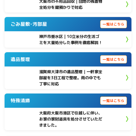
大阪市の不用品回収｜団地の残置物
全処分を鍵預かりで対応
ごみ屋敷･汚部屋
一覧はこちら
神戸市垂水区 | 10立米分の生活ゴ
ミを大量処分した事例を徹底解説！
遺品整理
一覧はこちら
滋賀県大津市の遺品整理｜一軒家全
部屋を3日工程で整理。雨の中でも
丁寧に対応
特殊清掃
一覧はこちら
大阪府大阪市港区で引越しに伴い、
お家の家財道具を処分させていただ
きました。