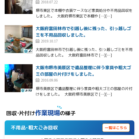
2018.07.22
堺市東区で本棚や衣装ケースなど家具処分や不用品回収を
しました。 大阪府堺市東区で本棚や […][…]
大阪府富田林市で引越し後に残った、引っ越しゴ
ミを不用品回収しました。
2019.10.17
大阪府富田林市で引越し後に残った、引っ越しゴミを不用
品回収しました。 大阪府富田林市で […][…]
大阪市堺市美原区で遺品整理に伴う家具や粗大ゴ
ミの部屋の片付けをしました。
2016.09.06
堺市美原区で遺品整理に伴う家具や粗大ゴミの部屋の片付
けをしました。 大阪府堺市美原区で […][…]
作業現場
回収･片付け
の様子
不用品･粗大ごみ回収
一覧はこちら