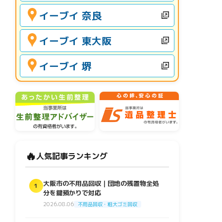
イーブイ 奈良
イーブイ 東大阪
イーブイ 堺
🔥
人気記事ランキング
大阪市の不用品回収｜団地の残置物全処
1
分を鍵預かりで対応
2026.08.06
不用品回収・粗大ゴミ回収