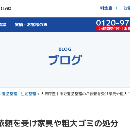
料金表
対
【公式】
0120-97
清掃
実績・お客様の声
24時間受付中！お
BLOG
ブログ
>
遺品整理・生前整理
>
大阪府豊中市で遺品整理のご依頼を受け家具や粗大
依頼を受け家具や粗大ゴミの処分