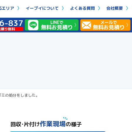
応エリア
イーブイについて
よくある質問
会社概要
6-837
LINEで
メールで
無料お見積り
無料お見積り
見積り無料
ゴミの処分をしました。
作業現場
回収･片付け
の様子