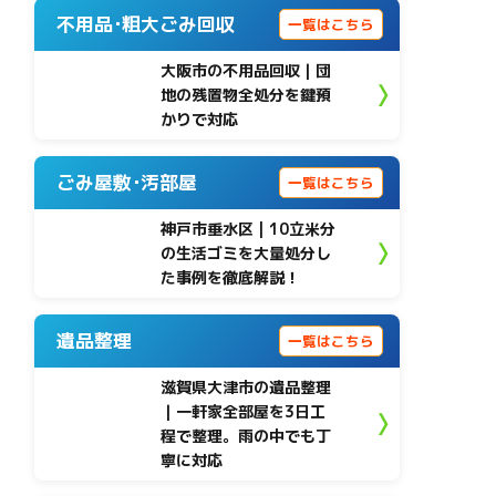
不用品･粗大ごみ回収
一覧はこちら
大阪市の不用品回収｜団
地の残置物全処分を鍵預
かりで対応
ごみ屋敷･汚部屋
一覧はこちら
神戸市垂水区 | 10立米分
の生活ゴミを大量処分し
た事例を徹底解説！
遺品整理
一覧はこちら
滋賀県大津市の遺品整理
｜一軒家全部屋を3日工
程で整理。雨の中でも丁
寧に対応