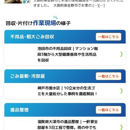
大阪府泉佐野市でお家の家財道具を一式処分させていただ
きました。 大阪府泉佐野市でお家の […][…]
作業現場
回収･片付け
の様子
不用品･粗大ごみ回収
一覧はこちら
池田市の不用品回収｜マンション階
段3階から大型健康器具や生活用品
を回収
ごみ屋敷･汚部屋
一覧はこちら
神戸市垂水区 | 10立米分の生活ゴ
ミを大量処分した事例を徹底解説！
遺品整理
一覧はこちら
滋賀県大津市の遺品整理｜一軒家全
部屋を3日工程で整理。雨の中でも