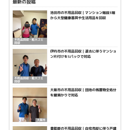
最新の投稿
池田市の不用品回収｜マンション階段3階
から大型健康器具や生活用品を回収
不用品回収・粗大ゴミ
回収
伊丹市の不用品回収｜退去に伴うマンショ
ン片付けをSパックで対応
不用品回収・粗大ゴミ
回収
大阪市の不用品回収｜団地の残置物全処分
を鍵預かりで対応
大阪市
豊能郡の不用品回収｜自宅売却に伴う戸建