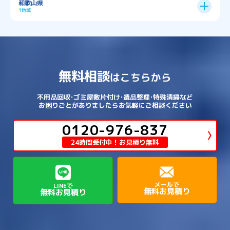
和歌山県
→
→
→
宇治市
宇治田原町
宮津市
東灘区
→
灘区
→
左京区
→
東山区
→
此花区
→
浪速区
→
→
→
北葛城郡王寺町
吉野郡下市町
1地域
→
→
→
→
松原市
枚方市
柏原市
池田市
→
→
→
南あわじ市
多可郡多可町
姫路市
→
→
→
愛知郡愛荘町
東近江市
栗東市
西区
→
長田区
→
西京区
→
淀川区
→
港区
→
→
→
木津川市
相楽郡南山城村
→
→
吉野郡吉野町
吉野郡大淀町
→
和歌山県
→
→
→
河内長野市
河南町
泉佐野市
→
→
→
→
宍粟市
宝塚市
小野市
尼崎市
須磨区
→
生野区
→
→
→
福島区
→
→
湖南市
犬上郡多賀町
犬上郡甲良町
→
→
相楽郡和束町
相楽郡笠置町
→
→
吉野郡東吉野村
大和郡山市
→
→
→
泉北郡忠岡町
泉南市
泉南郡岬町
西区
→
西成区
→
→
→
→
山辺郡山添村
川西市
川辺郡猪名川町
→
→
→
犬上郡豊郷町
甲賀市
米原市
→
→
→
相楽郡精華町
福知山市
綾部市
無料相談
→
→
→
大和高田市
天理市
奈良市
はこちらから
西淀川区
→
都島区
→
→
→
→
泉南郡熊取町
泉南郡田尻町
泉大津市
→
→
→
→
明石市
朝来市
桜井市
洲本市
→
→
→
草津市
蒲生郡日野町
蒲生郡竜王町
→
→
→
舞鶴市
船井郡京丹波町
長岡京市
阿倍野区
→
鶴見区
→
→
→
→
→
宇陀市
御所市
橿原市
生駒市
不用品回収･ゴミ屋敷片付け･遺品整理･特殊清掃など
→
→
→
→
箕面市
羽曳野市
茨木市
藤井寺市
→
→
→
淡路市
相生市
神崎郡市川町
お困りごとがありましたらお気軽にご相談ください
→
→
→
近江八幡市
野洲市
長浜市
→
→
生駒郡三郷町
生駒郡安堵町
→
→
→
豊中市
0120-976-837
豊能郡能勢町
豊能郡豊能町
→
→
神崎郡神河町
神崎郡福崎町
→
高島市
→
→
生駒郡平群町
生駒郡斑鳩町
24時間受付中！お見積り無料
→
→
→
→
貝塚市
門真市
阪南市
高槻市
→
→
→
美方郡新温泉町
美方郡香美町
芦屋市
→
→
磯城郡三宅町
磯城郡川西町
→
高石市
→
→
→
→
西宮市
西脇市
豊岡市
赤穂市
→
→
→
磯城郡田原本町
葛城市
香芝市
メールで
LINEで
無料お見積り
無料お見積り
→
→
→
赤穂郡上郡町
養父市
高砂市
→
→
高市郡明日香村
高市郡高取町