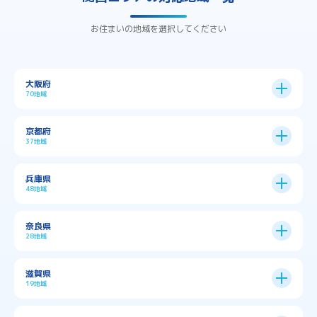
お住まいの地域を選択してください
大阪府
70地域
大阪市
24区
京都府
37地域
→
大阪市全域
→
→
→
三島郡島本町
交野市
伊丹市
京都市
11区
兵庫県
中央区
→
住之江区
→
→
→
→
佐用郡佐用町
八尾市
南河内郡千早赤阪村
48地域
→
京都市全域
→
→
→
与謝郡与謝野町
与謝郡伊根町
丹波市
住吉区
→
北区
→
→
→
→
南河内郡太子町
南河内郡河南町
吹田市
神戸市
9区
奈良県
上京区
→
下京区
→
城東区
→
大正区
→
→
→
久世郡久御山町
乙訓郡大山崎町
28地域
→
→
→
→
→
和泉市
四條畷市
堺市
大東市
神戸市全域
→
→
→
たつの市
三木市
三田市
中京区
→
伏見区
→
天王寺区
→
平野区
→
→
→
→
亀岡市
京丹後市
京田辺市
→
→
五條市
北葛城郡上牧町
滋賀県
→
→
→
大阪狭山市
守口市
富田林市
中央区
→
兵庫区
→
北区
→
南区
→
旭区
→
東住吉区
→
→
→
→
丹波篠山市
加古川市
加古郡播磨町
19地域
→
→
→
→
八幡市
南丹市
向日市
城陽市
→
→
北葛城郡広陵町
北葛城郡河合町
北区
→
垂水区
→
右京区
→
山科区
→
東成区
→
東淀川区
→
→
→
→
→
寝屋川市
岸和田市
摂津市
東大阪市
→
→
→
加古郡稲美町
加東市
加西市
→
→
→
大津市
守山市
彦根市