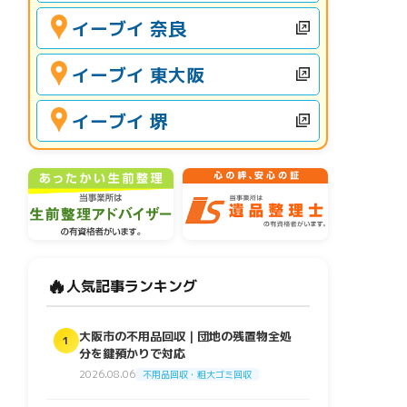
イーブイ 奈良
イーブイ 東大阪
イーブイ 堺
🔥
人気記事ランキング
大阪市の不用品回収｜団地の残置物全処
1
分を鍵預かりで対応
2026.08.06
不用品回収・粗大ゴミ回収