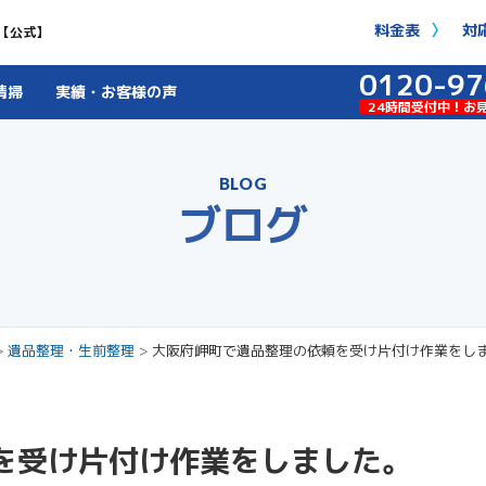
料金表
対
【公式】
0120-97
清掃
実績・お客様の声
24時間受付中！お
BLOG
ブログ
>
遺品整理・生前整理
>
大阪府岬町で遺品整理の依頼を受け片付け作業をし
を受け片付け作業をしました。