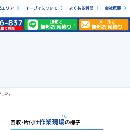
応エリア
イーブイについて
よくある質問
会社概要
6-837
LINEで
メールで
無料お見積り
無料お見積り
見積り無料
ました。
作業現場
回収･片付け
の様子