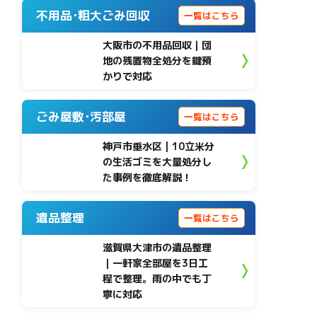
不用品･粗大ごみ回収
一覧はこちら
大阪市の不用品回収｜団
地の残置物全処分を鍵預
かりで対応
ごみ屋敷･汚部屋
一覧はこちら
神戸市垂水区 | 10立米分
の生活ゴミを大量処分し
た事例を徹底解説！
遺品整理
一覧はこちら
滋賀県大津市の遺品整理
｜一軒家全部屋を3日工
程で整理。雨の中でも丁
寧に対応