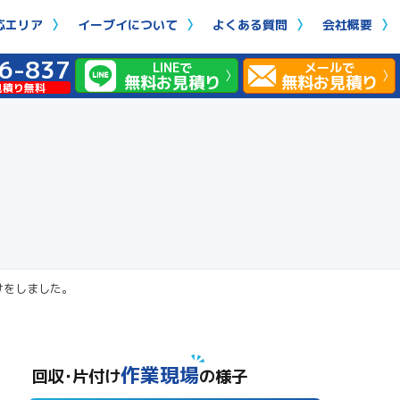
応エリア
イーブイについて
よくある質問
会社概要
6-837
LINEで
メールで
無料お見積り
無料お見積り
見積り無料
けをしました。
作業現場
回収･片付け
の様子