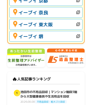
イーブイ 京都
イーブイ 奈良
イーブイ 東大阪
イーブイ 堺
🔥
人気記事ランキング
池田市の不用品回収｜マンション階段3階
1
から大型健康器具や生活用品を回収
2026.08.08
不用品回収・粗大ゴミ回収