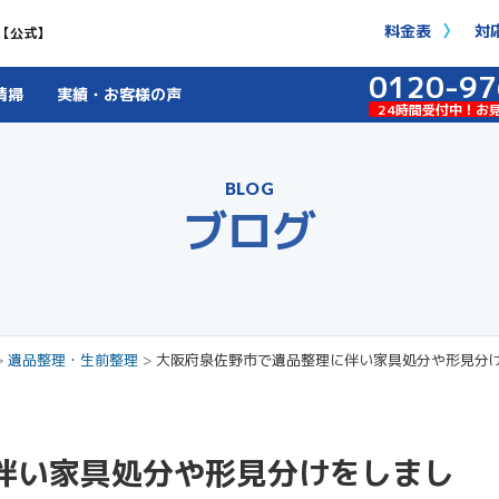
料金表
対
【公式】
0120-97
清掃
実績・お客様の声
24時間受付中！お
BLOG
ブログ
>
遺品整理・生前整理
>
大阪府泉佐野市で遺品整理に伴い家具処分や形見分
伴い家具処分や形見分けをしまし