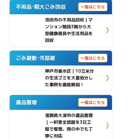
不用品･粗大ごみ回収
一覧はこちら
池田市の不用品回収｜マ
ンション階段3階から大
型健康器具や生活用品を
回収
ごみ屋敷･汚部屋
一覧はこちら
神戸市垂水区 | 10立米分
の生活ゴミを大量処分し
た事例を徹底解説！
遺品整理
一覧はこちら
滋賀県大津市の遺品整理
｜一軒家全部屋を3日工
程で整理。雨の中でも丁
寧に対応