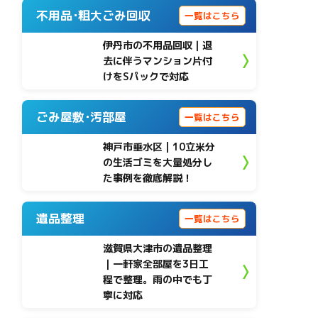
不用品･粗大ごみ回収
一覧はこちら
伊丹市の不用品回収｜退
去に伴うマンション片付
けをSパックで対応
ごみ屋敷･汚部屋
一覧はこちら
神戸市垂水区 | 10立米分
の生活ゴミを大量処分し
た事例を徹底解説！
遺品整理
一覧はこちら
滋賀県大津市の遺品整理
｜一軒家全部屋を3日工
程で整理。雨の中でも丁
寧に対応