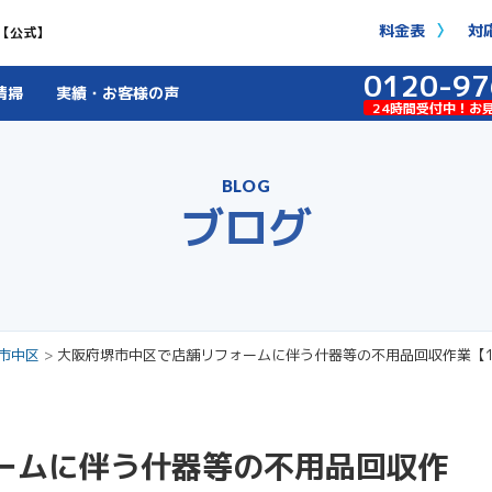
料金表
対
【公式】
0120-97
清掃
実績・お客様の声
24時間受付中！お
BLOG
ブログ
市中区
>
大阪府堺市中区で店舗リフォームに伴う什器等の不用品回収作業【
ームに伴う什器等の不用品回収作