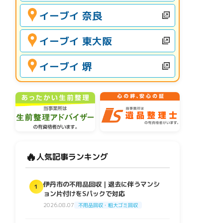
イーブイ 奈良
イーブイ 東大阪
イーブイ 堺
🔥
人気記事ランキング
伊丹市の不用品回収｜退去に伴うマンシ
1
ョン片付けをSパックで対応
2026.08.07
不用品回収・粗大ゴミ回収