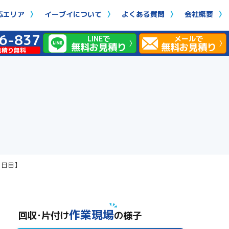
応エリア
イーブイについて
よくある質問
会社概要
6-837
LINEで
メールで
無料お見積り
無料お見積り
見積り無料
1日目】
作業現場
回収･片付け
の様子