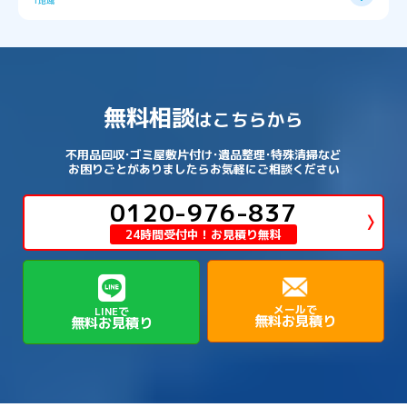
1地域
→
→
→
→
松原市
枚方市
柏原市
池田市
→
→
→
南あわじ市
多可郡多可町
姫路市
→
→
→
愛知郡愛荘町
東近江市
栗東市
西区
→
長田区
→
西京区
→
淀川区
→
港区
→
→
→
木津川市
相楽郡南山城村
→
→
吉野郡吉野町
吉野郡大淀町
→
和歌山県
→
→
→
河内長野市
河南町
泉佐野市
→
→
→
→
宍粟市
宝塚市
小野市
尼崎市
須磨区
→
生野区
→
→
→
福島区
→
→
湖南市
犬上郡多賀町
犬上郡甲良町
→
→
相楽郡和束町
相楽郡笠置町
→
→
吉野郡東吉野村
大和郡山市
→
→
→
泉北郡忠岡町
泉南市
泉南郡岬町
西区
→
西成区
→
→
→
→
山辺郡山添村
川西市
川辺郡猪名川町
→
→
→
犬上郡豊郷町
甲賀市
米原市
→
→
→
相楽郡精華町
福知山市
綾部市
無料相談
→
→
→
大和高田市
天理市
奈良市
はこちらから
西淀川区
→
都島区
→
→
→
→
泉南郡熊取町
泉南郡田尻町
泉大津市
→
→
→
→
明石市
朝来市
桜井市
洲本市
→
→
→
草津市
蒲生郡日野町
蒲生郡竜王町
→
→
→
舞鶴市
船井郡京丹波町
長岡京市
阿倍野区
→
鶴見区
→
→
→
→
→
宇陀市
御所市
橿原市
生駒市
不用品回収･ゴミ屋敷片付け･遺品整理･特殊清掃など
→
→
→
→
箕面市
羽曳野市
茨木市
藤井寺市
→
→
→
淡路市
相生市
神崎郡市川町
お困りごとがありましたらお気軽にご相談ください
→
→
→
近江八幡市
野洲市
長浜市
→
→
生駒郡三郷町
生駒郡安堵町
→
→
→
豊中市
0120-976-837
豊能郡能勢町
豊能郡豊能町
→
→
神崎郡神河町
神崎郡福崎町
→
高島市
→
→
生駒郡平群町
生駒郡斑鳩町
24時間受付中！お見積り無料
→
→
→
→
貝塚市
門真市
阪南市
高槻市
→
→
→
美方郡新温泉町
美方郡香美町
芦屋市
→
→
磯城郡三宅町
磯城郡川西町
→
高石市
→
→
→
→
西宮市
西脇市
豊岡市
赤穂市
→
→
→
磯城郡田原本町
葛城市
香芝市
メールで
LINEで
無料お見積り
無料お見積り
→
→
→
赤穂郡上郡町
養父市
高砂市
→
→
高市郡明日香村
高市郡高取町