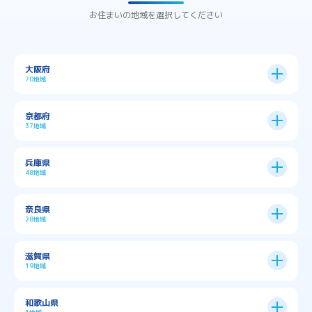
お住まいの地域を選択してください
大阪府
70地域
大阪市
24区
京都府
37地域
→
大阪市全域
→
→
→
三島郡島本町
交野市
伊丹市
京都市
11区
兵庫県
中央区
→
住之江区
→
→
→
→
佐用郡佐用町
八尾市
南河内郡千早赤阪村
48地域
→
京都市全域
→
→
→
与謝郡与謝野町
与謝郡伊根町
丹波市
住吉区
→
北区
→
→
→
→
南河内郡太子町
南河内郡河南町
吹田市
神戸市
9区
奈良県
上京区
→
下京区
→
城東区
→
大正区
→
→
→
久世郡久御山町
乙訓郡大山崎町
28地域
→
→
→
→
→
和泉市
四條畷市
堺市
大東市
神戸市全域
→
→
→
たつの市
三木市
三田市
中京区
→
伏見区
→
天王寺区
→
平野区
→
→
→
→
亀岡市
京丹後市
京田辺市
→
→
五條市
北葛城郡上牧町
滋賀県
→
→
→
大阪狭山市
守口市
富田林市
中央区
→
兵庫区
→
北区
→
南区
→
旭区
→
東住吉区
→
→
→
→
丹波篠山市
加古川市
加古郡播磨町
19地域
→
→
→
→
八幡市
南丹市
向日市
城陽市
→
→
北葛城郡広陵町
北葛城郡河合町
北区
→
垂水区
→
右京区
→
山科区
→
東成区
→
東淀川区
→
→
→
→
→
寝屋川市
岸和田市
摂津市
東大阪市
→
→
→
加古郡稲美町
加東市
加西市
→
→
→
大津市
守山市
彦根市
和歌山県
→
→
→
宇治市
宇治田原町
宮津市
東灘区
→
灘区
→
左京区
→
東山区
→
此花区
→
浪速区
→
→
→
北葛城郡王寺町
吉野郡下市町