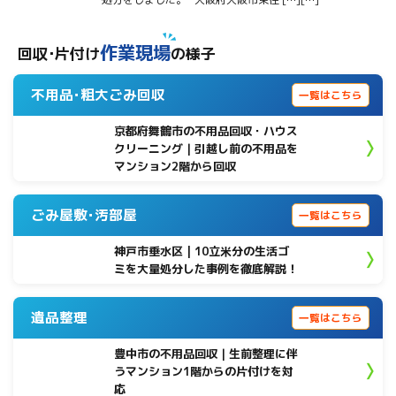
作業現場
回収･片付け
の様子
不用品･粗大ごみ回収
一覧はこちら
京都府舞鶴市の不用品回収・ハウス
クリーニング｜引越し前の不用品を
マンション2階から回収
ごみ屋敷･汚部屋
一覧はこちら
神戸市垂水区 | 10立米分の生活ゴ
ミを大量処分した事例を徹底解説！
遺品整理
一覧はこちら
豊中市の不用品回収｜生前整理に伴
うマンション1階からの片付けを対
応