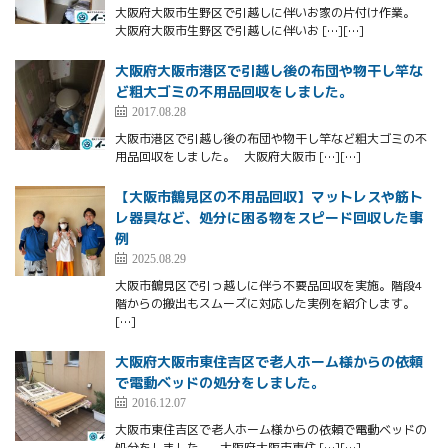
大阪府大阪市生野区で引越しに伴いお家の片付け作業。
大阪府大阪市生野区で引越しに伴いお […][…]
大阪府大阪市港区で引越し後の布団や物干し竿な
ど粗大ゴミの不用品回収をしました。
2017.08.28
大阪市港区で引越し後の布団や物干し竿など粗大ゴミの不
用品回収をしました。 大阪府大阪市 […][…]
【大阪市鶴見区の不用品回収】マットレスや筋ト
レ器具など、処分に困る物をスピード回収した事
例
2025.08.29
大阪市鶴見区で引っ越しに伴う不要品回収を実施。階段4
階からの搬出もスムーズに対応した実例を紹介します。
[…]
大阪府大阪市東住吉区で老人ホーム様からの依頼
で電動ベッドの処分をしました。
2016.12.07
大阪市東住吉区で老人ホーム様からの依頼で電動ベッドの
処分をしました。 大阪府大阪市東住 […][…]