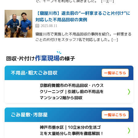
で、イーブイを利用して頂きました。 […][…]
【寝屋川市】退去前の“一軒家まるごと片付け”に
対応した不用品回収の実例
2025.08.11
寝屋川市で実施した不用品回収の事例を紹介。一軒家まる
ごとの片付けをスタッフ7名で対応しました。[…]
作業現場
回収･片付け
の様子
不用品･粗大ごみ回収
一覧はこちら
京都府舞鶴市の不用品回収・ハウス
クリーニング｜引越し前の不用品を
マンション2階から回収
ごみ屋敷･汚部屋
一覧はこちら
神戸市垂水区 | 10立米分の生活ゴ
ミを大量処分した事例を徹底解説！