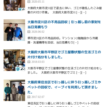
2020.05.11
大阪府大阪市淀川区で退去に伴い、ゴミが散乱したごみ屋
敷の片付け作業。 大阪府大阪市淀川 […][…]
大阪市淀川区の不用品回収｜引っ越し前の家財を
当日見積もり
2026.06.02
堺市淀川区の不用品回収。マンション2階階段から冷蔵
庫・洗濯機等を回収、当日見積もり[…]
大阪府大阪市平野区でゴミ屋敷状態の生活ゴミの
片付け処分をしました。
2018.03.03
大阪市平野区でゴミ屋敷状態の生活ゴミの片付け処分をし
ました。 大阪府大阪市平野区でゴミ […][…]
大阪府東住吉区で引っ越しに伴う引っ越しゴミや
ベットの回収で、イーブイを利用して頂きまし
た。
2017.02.07
東住吉区で引っ越しに伴う引っ越しゴミやベットの回収