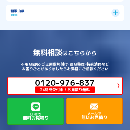
→
→
北葛城郡広陵町
北葛城郡河合町
北区
→
垂水区
→
右京区
→
山科区
→
東成区
→
東淀川区
→
→
→
→
→
寝屋川市
岸和田市
摂津市
東大阪市
→
→
→
加古郡稲美町
加東市
加西市
→
→
→
大津市
守山市
彦根市
和歌山県
→
→
→
宇治市
宇治田原町
宮津市
東灘区
→
灘区
→
左京区
→
東山区
→
此花区
→
浪速区
→
→
→
北葛城郡王寺町
吉野郡下市町
1地域
→
→
→
→
松原市
枚方市
柏原市
池田市
→
→
→
南あわじ市
多可郡多可町
姫路市
→
→
→
愛知郡愛荘町
東近江市
栗東市
西区
→
長田区
→
西京区
→
淀川区
→
港区
→
→
→
木津川市
相楽郡南山城村
→
→
吉野郡吉野町
吉野郡大淀町
→
和歌山県
→
→
→
河内長野市
河南町
泉佐野市
→
→
→
→
宍粟市
宝塚市
小野市
尼崎市
須磨区
→
生野区
→
→
→
福島区
→
→
湖南市
犬上郡多賀町
犬上郡甲良町
→
→
相楽郡和束町
相楽郡笠置町
→
→
吉野郡東吉野村
大和郡山市
→
→
→
泉北郡忠岡町
泉南市
泉南郡岬町
西区
→
西成区
→
→
→
→
山辺郡山添村
川西市
川辺郡猪名川町
→
→
→
犬上郡豊郷町
甲賀市
米原市
→
→
→
相楽郡精華町
福知山市
綾部市
無料相談
→
→
→
大和高田市
天理市
奈良市
はこちらから
西淀川区
→
都島区
→
→
→
→
泉南郡熊取町
泉南郡田尻町
泉大津市
→
→
→
→
明石市
朝来市
桜井市
洲本市
→
→
→
草津市
蒲生郡日野町
蒲生郡竜王町
→
→
→
舞鶴市
船井郡京丹波町
長岡京市
阿倍野区
→
鶴見区
→
→
→
→
→
宇陀市
御所市
橿原市
生駒市
不用品回収･ゴミ屋敷片付け･遺品整理･特殊清掃など
→
→
→
→
箕面市
羽曳野市
茨木市
藤井寺市
→
→
→
淡路市
相生市
神崎郡市川町
お困りごとがありましたらお気軽にご相談ください
→
→
→
近江八幡市
野洲市
長浜市
→
→
生駒郡三郷町
生駒郡安堵町
→
→
→
豊中市
0120-976-837
豊能郡能勢町
豊能郡豊能町
→
→
神崎郡神河町
神崎郡福崎町
→
高島市
→
→
生駒郡平群町
生駒郡斑鳩町
24時間受付中！お見積り無料
→
→
→
→
貝塚市
門真市
阪南市
高槻市
→
→
→
美方郡新温泉町
美方郡香美町
芦屋市
→
→
磯城郡三宅町
磯城郡川西町
→
高石市
→
→
→
→
西宮市
西脇市
豊岡市
赤穂市
→
→
→
磯城郡田原本町
葛城市
香芝市
メールで
LINEで
無料お見積り
無料お見積り
→
→
→
赤穂郡上郡町
養父市
高砂市
→
→
高市郡明日香村
高市郡高取町