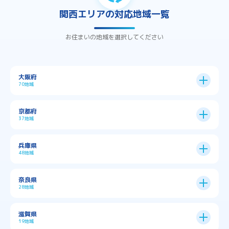
関西エリアの対応地域一覧
お住まいの地域を選択してください
大阪府
70地域
大阪市
24区
京都府
37地域
→
大阪市全域
→
→
→
三島郡島本町
交野市
伊丹市
京都市
11区
兵庫県
中央区
→
住之江区
→
→
→
→
佐用郡佐用町
八尾市
南河内郡千早赤阪村
48地域
→
京都市全域
→
→
→
与謝郡与謝野町
与謝郡伊根町
丹波市
住吉区
→
北区
→
→
→
→
南河内郡太子町
南河内郡河南町
吹田市
神戸市
9区
奈良県
上京区
→
下京区
→
城東区
→
大正区
→
→
→
久世郡久御山町
乙訓郡大山崎町
28地域
→
→
→
→
→
和泉市
四條畷市
堺市
大東市
神戸市全域
→
→
→
たつの市
三木市
三田市
中京区
→
伏見区
→
天王寺区
→
平野区
→
→
→
→
亀岡市
京丹後市
京田辺市
→
→
五條市
北葛城郡上牧町
滋賀県
→
→
→
大阪狭山市
守口市
富田林市
中央区
→
兵庫区
→
北区
→
南区
→
旭区
→
東住吉区
→
→
→
→
丹波篠山市
加古川市
加古郡播磨町
19地域
→
→
→
→
八幡市
南丹市
向日市
城陽市