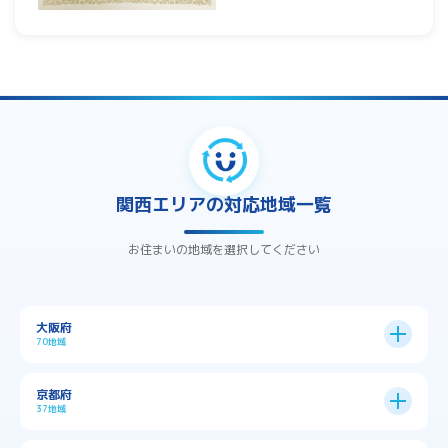
関西エリアの対応地域一覧
お住まいの地域を選択してください
大阪府
70地域
大阪市
24区
京都府
37地域
→
大阪市全域
→
→
→
三島郡島本町
交野市
伊丹市