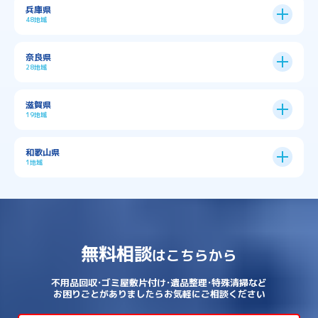
京都市
11区
兵庫県
中央区
→
住之江区
→
→
→
→
佐用郡佐用町
八尾市
南河内郡千早赤阪村
48地域
→
京都市全域
→
→
→
与謝郡与謝野町
与謝郡伊根町
丹波市
住吉区
→
北区
→
→
→
→
南河内郡太子町
南河内郡河南町
吹田市
神戸市
9区
奈良県
上京区
→
下京区
→
城東区
→
大正区
→
→
→
久世郡久御山町
乙訓郡大山崎町
28地域
→
→
→
→
→
和泉市
四條畷市
堺市
大東市
神戸市全域
→
→
→
たつの市
三木市
三田市
中京区
→
伏見区
→
天王寺区
→
平野区
→
→
→
→
亀岡市
京丹後市
京田辺市
→
→
五條市
北葛城郡上牧町
滋賀県
→
→
→
大阪狭山市
守口市
富田林市
中央区
→
兵庫区
→
北区
→
南区
→
旭区
→
東住吉区
→
→
→
→
丹波篠山市
加古川市
加古郡播磨町
19地域
→
→
→
→
八幡市
南丹市
向日市
城陽市
→
→
北葛城郡広陵町
北葛城郡河合町
北区
→
垂水区
→
右京区
→
山科区
→
東成区
→
東淀川区
→
→
→
→
→
寝屋川市
岸和田市
摂津市
東大阪市
→
→
→
加古郡稲美町
加東市
加西市
→
→
→
大津市
守山市
彦根市
和歌山県
→
→
→
宇治市
宇治田原町
宮津市
東灘区
→
灘区
→
左京区
→
東山区
→
此花区
→
浪速区
→
→
→
北葛城郡王寺町
吉野郡下市町
1地域
→
→
→
→
松原市
枚方市
柏原市
池田市
→
→
→
南あわじ市
多可郡多可町
姫路市
→
→
→
愛知郡愛荘町
東近江市
栗東市
西区
→
長田区
→
西京区
→
淀川区
→
港区
→
→
→
木津川市
相楽郡南山城村
→
→
吉野郡吉野町
吉野郡大淀町
→
和歌山県
→
→
→
河内長野市
河南町
泉佐野市
→
→
→
→
宍粟市
宝塚市
小野市
尼崎市
須磨区
→
生野区
→
→
→
福島区
→
→
湖南市
犬上郡多賀町
犬上郡甲良町
→
→
相楽郡和束町
相楽郡笠置町
→
→
吉野郡東吉野村
大和郡山市
→
→
→
泉北郡忠岡町
泉南市
泉南郡岬町
西区
→
西成区
→
→
→
→
山辺郡山添村
川西市
川辺郡猪名川町
→
→
→
犬上郡豊郷町
甲賀市
米原市
→
→
→
相楽郡精華町
福知山市
綾部市
無料相談
→
→
→
大和高田市
天理市
奈良市
はこちらから
西淀川区
→
都島区
→
→
→
→
泉南郡熊取町
泉南郡田尻町
泉大津市
→
→
→
→
明石市
朝来市
桜井市
洲本市
→
→
→
草津市
蒲生郡日野町
蒲生郡竜王町
→
→
→
舞鶴市
船井郡京丹波町
長岡京市
阿倍野区
→
鶴見区
→
→
→
→
→
宇陀市
御所市
橿原市
生駒市
不用品回収･ゴミ屋敷片付け･遺品整理･特殊清掃など
→
→
→
→
箕面市
羽曳野市
茨木市
藤井寺市
→
→
→
淡路市
相生市
神崎郡市川町
お困りごとがありましたらお気軽にご相談ください
→
→
→
近江八幡市
野洲市
長浜市
→
→
生駒郡三郷町
生駒郡安堵町