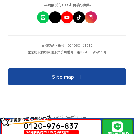
24時間受付中！お見積り無料
古物商許可番号：621080161317
産業廃棄物収集運搬業許可番号：第02700193951号
+
Site map
をタップ
プライバシーポリシー
ココ
お電話は
お問い合わせ
0120-976-837
© Copyright 2026 大阪の不用品回収・ゴミ屋敷片付けならイーブイ【公式】
24時間受付中！お見積り無料
無料お見積り