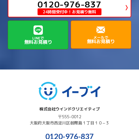
→
→
→
豊中市
0120-976-837
豊能郡能勢町
豊能郡豊能町
→
→
神崎郡神河町
神崎郡福崎町
→
高島市
→
→
生駒郡平群町
生駒郡斑鳩町
24時間受付中！お見積り無料
→
→
→
→
貝塚市
門真市
阪南市
高槻市
→
→
→
美方郡新温泉町
美方郡香美町
芦屋市
→
→
磯城郡三宅町
磯城郡川西町
→
高石市
→
→
→
→
西宮市
西脇市
豊岡市
赤穂市
→
→
→
磯城郡田原本町
葛城市
香芝市
メールで
LINEで
無料お見積り
無料お見積り
→
→
→
赤穂郡上郡町
養父市
高砂市
→
→
高市郡明日香村
高市郡高取町
株式会社ウインドクリエイティブ
〒555-0012
大阪府
大阪市西淀川区
御幣島１丁目１０−３
0120-976-837