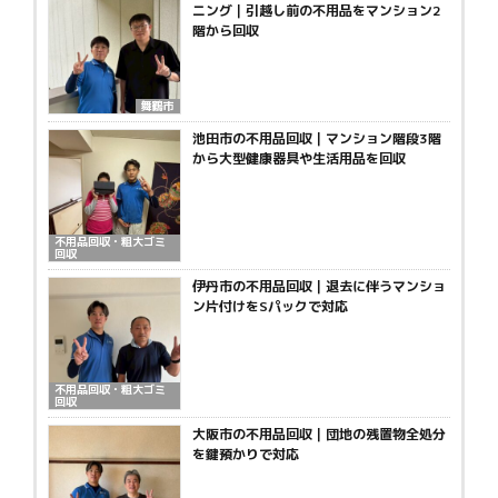
ニング｜引越し前の不用品をマンション2
階から回収
舞鶴市
池田市の不用品回収｜マンション階段3階
から大型健康器具や生活用品を回収
不用品回収・粗大ゴミ
回収
伊丹市の不用品回収｜退去に伴うマンショ
ン片付けをSパックで対応
不用品回収・粗大ゴミ
回収
大阪市の不用品回収｜団地の残置物全処分
を鍵預かりで対応