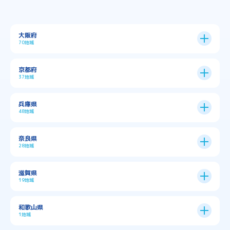
大阪府
70地域
大阪市
24区
京都府
37地域
→
大阪市全域
→
→
→
三島郡島本町
交野市
伊丹市
京都市
11区
兵庫県
中央区
→
住之江区
→
→
→
→
佐用郡佐用町
八尾市
南河内郡千早赤阪村
48地域
→
京都市全域
→
→
→
与謝郡与謝野町
与謝郡伊根町
丹波市
住吉区
→
北区
→
→
→
→
南河内郡太子町
南河内郡河南町
吹田市
神戸市
9区
奈良県
上京区
→
下京区
→
城東区
→
大正区
→
→
→
久世郡久御山町
乙訓郡大山崎町
28地域
→
→
→
→
→
和泉市
四條畷市
堺市
大東市
神戸市全域
→
→
→
たつの市
三木市
三田市
中京区
→
伏見区
→
天王寺区
→
平野区
→
→
→
→
亀岡市
京丹後市
京田辺市
→
→
五條市
北葛城郡上牧町
滋賀県
→
→
→
大阪狭山市
守口市
富田林市
中央区
→
兵庫区
→
北区
→
南区
→
旭区
→
東住吉区
→
→
→
→
丹波篠山市
加古川市
加古郡播磨町
19地域
→
→
→
→
八幡市
南丹市
向日市
城陽市
→
→
北葛城郡広陵町
北葛城郡河合町
北区
→
垂水区
→
右京区
→
山科区
→
東成区
→
東淀川区
→
→
→
→
→
寝屋川市
岸和田市
摂津市
東大阪市
→
→
→
加古郡稲美町
加東市
加西市
→
→
→
大津市
守山市
彦根市
和歌山県
→
→
→
宇治市
宇治田原町
宮津市
東灘区
→
灘区
→
左京区
→
東山区
→
此花区
→
浪速区
→
→
→
北葛城郡王寺町
吉野郡下市町
1地域
→
→
→
→
松原市
枚方市
柏原市
池田市
→
→
→
南あわじ市
多可郡多可町
姫路市
→
→
→
愛知郡愛荘町
東近江市
栗東市
西区
→
長田区
→
西京区
→
淀川区
→
港区
→