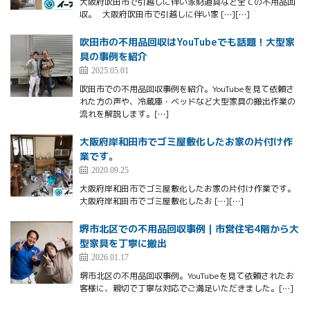
大阪府吹田市で引越しに伴い家財道具など全ての不用品回
収。 大阪府吹田市で引越しに伴い家 […][…]
吹田市の不用品回収はYouTubeでも話題！大型家
具の事例を紹介
2025.05.01
吹田市での不用品回収事例を紹介。YouTubeを見て依頼さ
れた方の声や、冷蔵庫・ベッドなど大型家具の搬出作業の
流れを解説します。[…]
大阪府岸和田市でゴミ屋敷化したお家の片付け作
業です。
2020.09.25
大阪府岸和田市でゴミ屋敷化したお家の片付け作業です。
大阪府岸和田市でゴミ屋敷化したお […][…]
堺市北区での不用品回収事例｜市営住宅4階から大
型家具を丁寧に搬出
2026.01.17
堺市北区の不用品回収事例。YouTubeを見て依頼されたお
客様に、親切で丁寧な対応でご満足いただきました。[…]