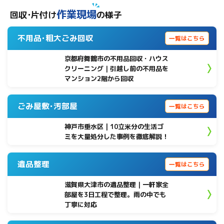
作業現場
回収･片付け
の様子
不用品･粗大ごみ回収
一覧はこちら
京都府舞鶴市の不用品回収・ハウス
クリーニング｜引越し前の不用品を
マンション2階から回収
ごみ屋敷･汚部屋
一覧はこちら
神戸市垂水区 | 10立米分の生活ゴ
ミを大量処分した事例を徹底解説！
遺品整理
一覧はこちら
滋賀県大津市の遺品整理｜一軒家全
部屋を3日工程で整理。雨の中でも
丁寧に対応