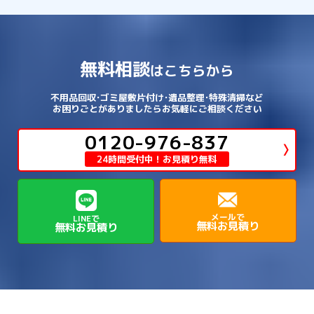
→
→
木津川市
相楽郡南山城村
→
→
吉野郡吉野町
吉野郡大淀町
→
和歌山県
→
→
→
河内長野市
河南町
泉佐野市
→
→
→
→
宍粟市
宝塚市
小野市
尼崎市
須磨区
→
生野区
→
→
→
福島区
→
→
湖南市
犬上郡多賀町
犬上郡甲良町
→
→
相楽郡和束町
相楽郡笠置町
→
→
吉野郡東吉野村
大和郡山市
→
→
→
泉北郡忠岡町
泉南市
泉南郡岬町
西区
→
西成区
→
→
→
→
山辺郡山添村
川西市
川辺郡猪名川町
→
→
→
犬上郡豊郷町
甲賀市
米原市
→
→
→
相楽郡精華町
福知山市
綾部市
無料相談
→
→
→
大和高田市
天理市
奈良市
はこちらから
西淀川区
→
都島区
→
→
→
→
泉南郡熊取町
泉南郡田尻町
泉大津市
→
→
→
→
明石市
朝来市
桜井市
洲本市
→
→
→
草津市
蒲生郡日野町
蒲生郡竜王町
→
→
→
舞鶴市
船井郡京丹波町
長岡京市
阿倍野区
→
鶴見区
→
→
→
→
→
宇陀市
御所市
橿原市
生駒市
不用品回収･ゴミ屋敷片付け･遺品整理･特殊清掃など
→
→
→
→
箕面市
羽曳野市
茨木市
藤井寺市
→
→
→
淡路市
相生市
神崎郡市川町
お困りごとがありましたらお気軽にご相談ください
→
→
→
近江八幡市
野洲市
長浜市
→
→
生駒郡三郷町
生駒郡安堵町
→
→
→
豊中市
0120-976-837
豊能郡能勢町
豊能郡豊能町
→
→
神崎郡神河町
神崎郡福崎町
→
高島市
→
→
生駒郡平群町
生駒郡斑鳩町
24時間受付中！お見積り無料
→
→
→
→
貝塚市
門真市
阪南市
高槻市
→
→
→
美方郡新温泉町
美方郡香美町
芦屋市
→
→
磯城郡三宅町
磯城郡川西町
→
高石市
→
→
→
→
西宮市
西脇市
豊岡市
赤穂市
→
→
→
磯城郡田原本町
葛城市
香芝市
メールで
LINEで
無料お見積り
無料お見積り
→
→
→
赤穂郡上郡町
養父市
高砂市
→
→
高市郡明日香村
高市郡高取町