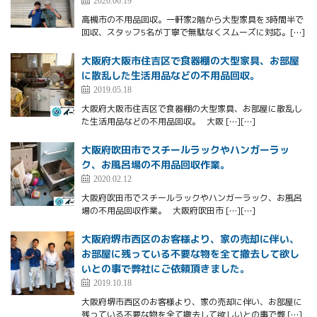
2026.06.19
高槻市の不用品回収。一軒家2階から大型家具を3時間半で
回収、スタッフ5名が丁寧で無駄なくスムーズに対応。[…]
大阪府大阪市住吉区で食器棚の大型家具、お部屋
に散乱した生活用品などの不用品回収。
2019.05.18
大阪府大阪市住吉区で食器棚の大型家具、お部屋に散乱し
た生活用品などの不用品回収。 大阪 […][…]
大阪府吹田市でスチールラックやハンガーラッ
ク、お風呂場の不用品回収作業。
2020.02.12
大阪府吹田市でスチールラックやハンガーラック、お風呂
場の不用品回収作業。 大阪府吹田市 […][…]
大阪府堺市西区のお客様より、家の売却に伴い、
お部屋に残っている不要な物を全て撤去して欲し
いとの事で弊社にご依頼頂きました。
2019.10.18
大阪府堺市西区のお客様より、家の売却に伴い、お部屋に
残っている不要な物を全て撤去して欲しいとの事で弊 […]