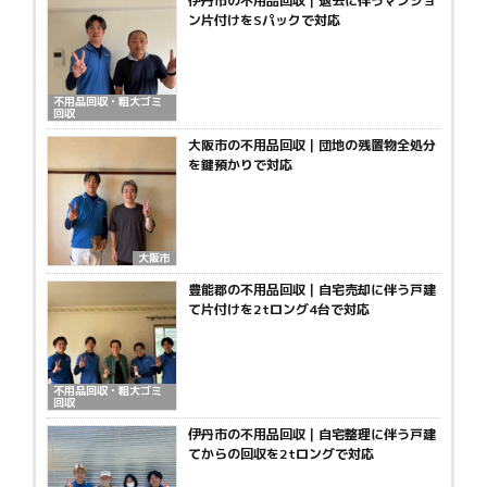
伊丹市の不用品回収｜退去に伴うマンショ
ン片付けをSパックで対応
不用品回収・粗大ゴミ
回収
大阪市の不用品回収｜団地の残置物全処分
を鍵預かりで対応
大阪市
豊能郡の不用品回収｜自宅売却に伴う戸建
て片付けを2tロング4台で対応
不用品回収・粗大ゴミ
回収
伊丹市の不用品回収｜自宅整理に伴う戸建
てからの回収を2tロングで対応