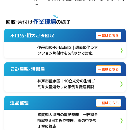
[…]
作業現場
回収･片付け
の様子
不用品･粗大ごみ回収
一覧はこちら
伊丹市の不用品回収｜退去に伴うマ
ンション片付けをSパックで対応
ごみ屋敷･汚部屋
一覧はこちら
神戸市垂水区 | 10立米分の生活ゴ
ミを大量処分した事例を徹底解説！
遺品整理
一覧はこちら
滋賀県大津市の遺品整理｜一軒家全
部屋を3日工程で整理。雨の中でも
丁寧に対応