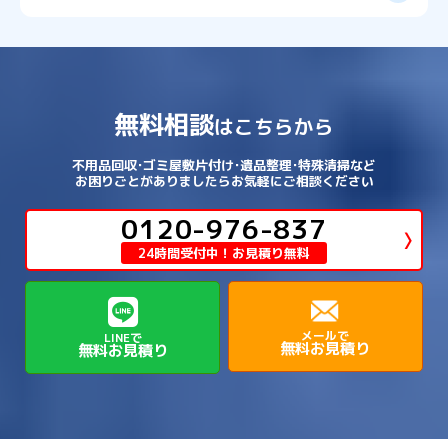
→
→
→
→
松原市
枚方市
柏原市
池田市
→
→
→
南あわじ市
多可郡多可町
姫路市
→
→
→
愛知郡愛荘町
東近江市
栗東市
西区
→
長田区
→
西京区
→
淀川区
→
港区
→
→
→
木津川市
相楽郡南山城村
→
→
吉野郡吉野町
吉野郡大淀町
→
和歌山県
→
→
→
河内長野市
河南町
泉佐野市
→
→
→
→
宍粟市
宝塚市
小野市
尼崎市
須磨区
→
生野区
→
→
→
福島区
→
→
湖南市
犬上郡多賀町
犬上郡甲良町
→
→
相楽郡和束町
相楽郡笠置町
→
→
吉野郡東吉野村
大和郡山市
→
→
→
泉北郡忠岡町
泉南市
泉南郡岬町
西区
→
西成区
→
→
→
→
山辺郡山添村
川西市
川辺郡猪名川町
→
→
→
犬上郡豊郷町
甲賀市
米原市
→
→
→
相楽郡精華町
福知山市
綾部市
無料相談
→
→
→
大和高田市
天理市
奈良市
はこちらから
西淀川区
→
都島区
→
→
→
→
泉南郡熊取町
泉南郡田尻町
泉大津市
→
→
→
→
明石市
朝来市
桜井市
洲本市
→
→
→
草津市
蒲生郡日野町
蒲生郡竜王町
→
→
→
舞鶴市
船井郡京丹波町
長岡京市
阿倍野区
→
鶴見区
→
→
→
→
→
宇陀市
御所市
橿原市
生駒市
不用品回収･ゴミ屋敷片付け･遺品整理･特殊清掃など
→
→
→
→
箕面市
羽曳野市
茨木市
藤井寺市
→
→
→
淡路市
相生市
神崎郡市川町
お困りごとがありましたらお気軽にご相談ください
→
→
→
近江八幡市
野洲市
長浜市
→
→
生駒郡三郷町
生駒郡安堵町
→
→
→
豊中市
0120-976-837
豊能郡能勢町
豊能郡豊能町
→
→
神崎郡神河町
神崎郡福崎町
→
高島市
→
→
生駒郡平群町
生駒郡斑鳩町
24時間受付中！お見積り無料
→
→
→
→
貝塚市
門真市
阪南市
高槻市
→
→
→
美方郡新温泉町
美方郡香美町
芦屋市
→
→
磯城郡三宅町
磯城郡川西町
→
高石市
→
→
→
→
西宮市
西脇市
豊岡市
赤穂市
→
→
→
磯城郡田原本町
葛城市
香芝市
メールで
LINEで
無料お見積り
無料お見積り
→
→
→
赤穂郡上郡町
養父市
高砂市
→
→
高市郡明日香村
高市郡高取町