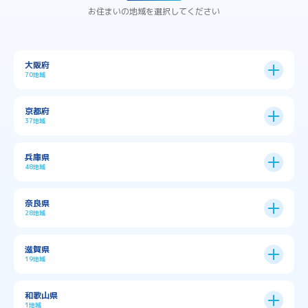
お住まいの地域を選択してください
大阪府
70地域
大阪市
24区
京都府
37地域
→
大阪市全域
→
→
→
三島郡島本町
交野市
伊丹市
京都市
11区
兵庫県
中央区
→
住之江区
→
→
→
→
佐用郡佐用町
八尾市
南河内郡千早赤阪村
48地域
→
京都市全域
→
→
→
与謝郡与謝野町
与謝郡伊根町
丹波市
住吉区
→
北区
→
→
→
→
南河内郡太子町
南河内郡河南町
吹田市
神戸市
9区
奈良県
上京区
→
下京区
→
城東区
→
大正区
→
→
→
久世郡久御山町
乙訓郡大山崎町
28地域
→
→
→
→
→
和泉市
四條畷市
堺市
大東市
神戸市全域
→
→
→
たつの市
三木市
三田市
中京区
→
伏見区
→
天王寺区
→
平野区
→
→
→
→
亀岡市
京丹後市
京田辺市
→
→
五條市
北葛城郡上牧町
滋賀県
→
→
→
大阪狭山市
守口市
富田林市
中央区
→
兵庫区
→
北区
→
南区
→
旭区
→
東住吉区
→
→
→
→
丹波篠山市
加古川市
加古郡播磨町
19地域
→
→
→
→
八幡市
南丹市
向日市
城陽市
→
→
北葛城郡広陵町
北葛城郡河合町
北区
→
垂水区
→
右京区
→
山科区
→
東成区
→
東淀川区
→
→
→
→
→
寝屋川市
岸和田市
摂津市
東大阪市
→
→
→
加古郡稲美町
加東市
加西市
→
→
→
大津市
守山市
彦根市
和歌山県
→
→
→
宇治市
宇治田原町
宮津市
東灘区
→
灘区
→
左京区
→
東山区
→
此花区
→
浪速区
→
→
→
北葛城郡王寺町
吉野郡下市町
1地域