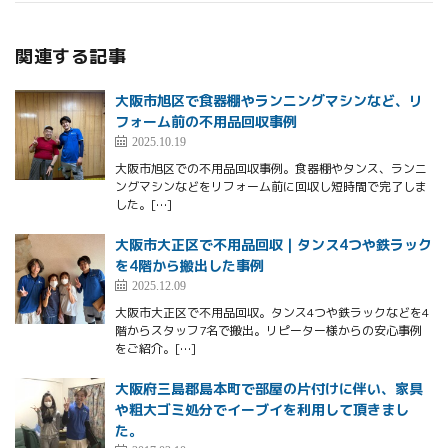
関連する記事
大阪市旭区で食器棚やランニングマシンなど、リ
フォーム前の不用品回収事例
2025.10.19
大阪市旭区での不用品回収事例。食器棚やタンス、ランニ
ングマシンなどをリフォーム前に回収し短時間で完了しま
した。[…]
大阪市大正区で不用品回収｜タンス4つや鉄ラック
を4階から搬出した事例
2025.12.09
大阪市大正区で不用品回収。タンス4つや鉄ラックなどを4
階からスタッフ7名で搬出。リピーター様からの安心事例
をご紹介。[…]
大阪府三島郡島本町で部屋の片付けに伴い、家具
や粗大ゴミ処分でイーブイを利用して頂きまし
た。