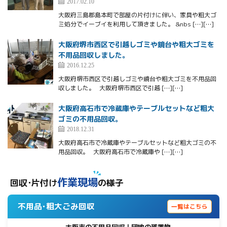
2017.02.10
大阪府三島郡島本町で部屋の片付けに伴い、家具や粗大ゴ
ミ処分でイーブイを利用して頂きました。 &nbs […][…]
大阪府堺市西区で引越しゴミや鏡台や粗大ゴミを
不用品回収しました。
2016.12.25
大阪府堺市西区で引越しゴミや鏡台や粗大ゴミを不用品回
収しました。 大阪府堺市西区で引越 […][…]
大阪府高石市で冷蔵庫やテーブルセットなど粗大
ゴミの不用品回収。
2018.12.31
大阪府高石市で冷蔵庫やテーブルセットなど粗大ゴミの不
用品回収。 大阪府高石市で冷蔵庫や […][…]
作業現場
回収･片付け
の様子
不用品･粗大ごみ回収
一覧はこちら