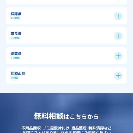
→
大阪市全域
→
→
→
三島郡島本町
交野市
伊丹市
京都市
11区
兵庫県
中央区
→
住之江区
→
→
→
→
佐用郡佐用町
八尾市
南河内郡千早赤阪村
48地域
→
京都市全域
→
→
→
与謝郡与謝野町
与謝郡伊根町
丹波市
住吉区
→
北区
→
→
→
→
南河内郡太子町
南河内郡河南町
吹田市
神戸市
9区
奈良県
上京区
→
下京区
→
城東区
→
大正区
→
→
→
久世郡久御山町
乙訓郡大山崎町
28地域
→
→
→
→
→
和泉市
四條畷市
堺市
大東市
神戸市全域
→
→
→
たつの市
三木市
三田市
中京区
→
伏見区
→
天王寺区
→
平野区
→
→
→
→
亀岡市
京丹後市
京田辺市
→
→
五條市
北葛城郡上牧町
滋賀県
→
→
→
大阪狭山市
守口市
富田林市
中央区
→
兵庫区
→
北区
→
南区
→
旭区
→
東住吉区
→
→
→
→
丹波篠山市
加古川市
加古郡播磨町
19地域
→
→
→
→
八幡市
南丹市
向日市
城陽市
→
→
北葛城郡広陵町
北葛城郡河合町
北区
→
垂水区
→
右京区
→
山科区
→
東成区
→
東淀川区
→
→
→
→
→
寝屋川市
岸和田市
摂津市
東大阪市
→
→
→
加古郡稲美町
加東市
加西市
→
→
→
大津市
守山市
彦根市
和歌山県
→
→
→
宇治市
宇治田原町
宮津市
東灘区
→
灘区
→
左京区
→
東山区
→
此花区
→
浪速区
→
→
→
北葛城郡王寺町
吉野郡下市町
1地域
→
→
→
→
松原市
枚方市
柏原市
池田市
→
→
→
南あわじ市
多可郡多可町
姫路市
→
→
→
愛知郡愛荘町
東近江市
栗東市
西区
→
長田区
→
西京区
→
淀川区
→
港区
→
→
→
木津川市
相楽郡南山城村
→
→
吉野郡吉野町
吉野郡大淀町
→
和歌山県
→
→
→
河内長野市
河南町
泉佐野市
→
→
→
→
宍粟市
宝塚市
小野市
尼崎市
須磨区
→
生野区
→
→
→
福島区
→
→
湖南市
犬上郡多賀町
犬上郡甲良町
→
→
相楽郡和束町
相楽郡笠置町
→
→
吉野郡東吉野村
大和郡山市
→
→
→
泉北郡忠岡町
泉南市
泉南郡岬町
西区
→
西成区
→
→
→
→
山辺郡山添村
川西市
川辺郡猪名川町
→
→
→
犬上郡豊郷町
甲賀市
米原市
→
→
→
相楽郡精華町
福知山市
綾部市
無料相談
→
→
→
大和高田市
天理市
奈良市
はこちらから
西淀川区
→
都島区
→
→
→
→
泉南郡熊取町
泉南郡田尻町
泉大津市
→
→
→
→
明石市
朝来市
桜井市
洲本市
→
→
→
草津市
蒲生郡日野町
蒲生郡竜王町
→
→
→
舞鶴市
船井郡京丹波町
長岡京市
阿倍野区
→
鶴見区
→
→
→
→
→
宇陀市
御所市
橿原市
生駒市
不用品回収･ゴミ屋敷片付け･遺品整理･特殊清掃など
→
→
→
→
箕面市
羽曳野市
茨木市
藤井寺市
→
→
→
淡路市
相生市
神崎郡市川町
お困りごとがありましたらお気軽にご相談ください