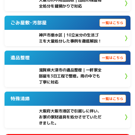
大阪市の不用品回収｜団地の残置物
全処分を鍵預かりで対応
ごみ屋敷･汚部屋
一覧はこちら
神戸市垂水区 | 10立米分の生活ゴ
ミを大量処分した事例を徹底解説！
遺品整理
一覧はこちら
滋賀県大津市の遺品整理｜一軒家全
部屋を3日工程で整理。雨の中でも
丁寧に対応
特殊清掃
一覧はこちら
大阪府大阪市港区で引越しに伴い、
お家の家財道具を処分させていただ
きました。