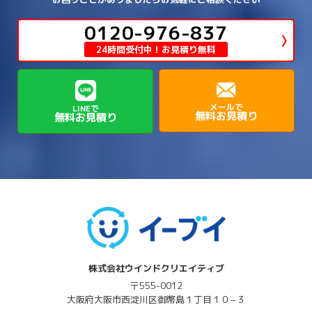
→
→
→
近江八幡市
野洲市
長浜市
→
→
生駒郡三郷町
生駒郡安堵町
→
→
→
豊中市
0120-976-837
豊能郡能勢町
豊能郡豊能町
→
→
神崎郡神河町
神崎郡福崎町
→
高島市
→
→
生駒郡平群町
生駒郡斑鳩町
24時間受付中！お見積り無料
→
→
→
→
貝塚市
門真市
阪南市
高槻市
→
→
→
美方郡新温泉町
美方郡香美町
芦屋市
→
→
磯城郡三宅町
磯城郡川西町
→
高石市
→
→
→
→
西宮市
西脇市
豊岡市
赤穂市
→
→
→
磯城郡田原本町
葛城市
香芝市
メールで
LINEで
無料お見積り
無料お見積り
→
→
→
赤穂郡上郡町
養父市
高砂市
→
→
高市郡明日香村
高市郡高取町
株式会社ウインドクリエイティブ
〒555-0012
大阪府
大阪市西淀川区
御幣島１丁目１０−３