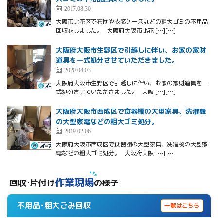
2017.08.30
大阪市此花区で布団や衣装ケースなどの粗大ゴミの不用品
回収をしました。 大阪府大阪市此花 […][…]
大阪府大阪市生野区で引越しに伴い、お家の家財
道具を一式処分させていただきました。
2020.04.03
大阪府大阪市生野区で引越しに伴い、お家の家財道具を一
式処分させていただきました。 大阪 […][…]
大阪府大阪市西成区で食器棚の大型家具、洗濯機
の大型家電などの粗大ゴミ処分。
2019.02.06
大阪府大阪市西成区で食器棚の大型家具、洗濯機の大型家
電などの粗大ゴミ処分。 大阪府大阪 […][…]
作業現場
回収･片付け
の様子
不用品･粗大ごみ回収
一覧はこちら