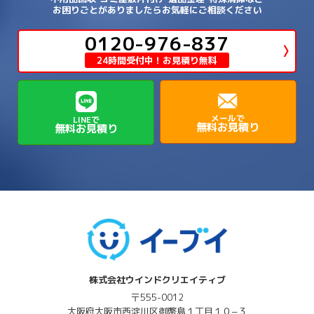
→
→
→
→
箕面市
羽曳野市
茨木市
藤井寺市
→
→
→
淡路市
相生市
神崎郡市川町
お困りごとがありましたらお気軽にご相談ください
→
→
→
近江八幡市
野洲市
長浜市
→
→
生駒郡三郷町
生駒郡安堵町
→
→
→
豊中市
0120-976-837
豊能郡能勢町
豊能郡豊能町
→
→
神崎郡神河町
神崎郡福崎町
→
高島市
→
→
生駒郡平群町
生駒郡斑鳩町
24時間受付中！お見積り無料
→
→
→
→
貝塚市
門真市
阪南市
高槻市
→
→
→
美方郡新温泉町
美方郡香美町
芦屋市
→
→
磯城郡三宅町
磯城郡川西町
→
高石市
→
→
→
→
西宮市
西脇市
豊岡市
赤穂市
→
→
→
磯城郡田原本町
葛城市
香芝市
メールで
LINEで
無料お見積り
無料お見積り
→
→
→
赤穂郡上郡町
養父市
高砂市
→
→
高市郡明日香村
高市郡高取町
株式会社ウインドクリエイティブ
〒555-0012
大阪府
大阪市西淀川区
御幣島１丁目１０−３