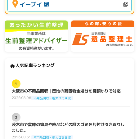
イーブイ 堺
🔥
人気記事ランキング
1
大阪市の不用品回収｜団地の残置物全処分を鍵預かりで対応
2026.08.06
不用品回収・粗大ゴミ回収
2
茨木市で倉庫の家具や廃品などの粗大ゴミを片付け引き取りし
ました。
2016.08.31
不用品回収・粗大ゴミ回収