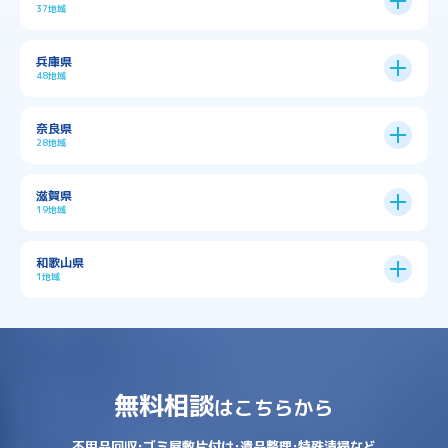
37地域
→
大阪市全域
→
→
→
三島郡島本町
交野市
伊丹市
京都市
11区
兵庫県
中央区
→
住之江区
→
→
→
→
佐用郡佐用町
八尾市
南河内郡千早赤阪村
48地域
→
京都市全域
→
→
→
与謝郡与謝野町
与謝郡伊根町
丹波市
住吉区
→
北区
→
→
→
→
南河内郡太子町
南河内郡河南町
吹田市
神戸市
9区
奈良県
上京区
→
下京区
→
城東区
→
大正区
→
→
→
久世郡久御山町
乙訓郡大山崎町
28地域
→
→
→
→
→
和泉市
四條畷市
堺市
大東市
神戸市全域
→
→
→
たつの市
三木市
三田市
中京区
→
伏見区
→
天王寺区
→
平野区
→
→
→
→
亀岡市
京丹後市
京田辺市
→
→
五條市
北葛城郡上牧町
滋賀県
→
→
→
大阪狭山市
守口市
富田林市
中央区
→
兵庫区
→
北区
→
南区
→
旭区
→
東住吉区
→
→
→
→
丹波篠山市
加古川市
加古郡播磨町
19地域
→
→
→
→
八幡市
南丹市
向日市
城陽市
→
→
北葛城郡広陵町
北葛城郡河合町
北区
→
垂水区
→
右京区
→
山科区
→
東成区
→
東淀川区
→
→
→
→
→
寝屋川市
岸和田市
摂津市
東大阪市
→
→
→
加古郡稲美町
加東市
加西市
→
→
→
大津市
守山市
彦根市
和歌山県
→
→
→
宇治市
宇治田原町
宮津市
東灘区
→
灘区
→
左京区
→
東山区
→
此花区
→
浪速区
→
→
→
北葛城郡王寺町
吉野郡下市町
1地域
→
→
→
→
松原市
枚方市
柏原市
池田市
→
→
→
南あわじ市
多可郡多可町
姫路市
→
→
→
愛知郡愛荘町
東近江市
栗東市
西区
→
長田区
→
西京区
→
淀川区
→
港区
→
→
→
木津川市
相楽郡南山城村
→
→
吉野郡吉野町
吉野郡大淀町
→
和歌山県
→
→
→
河内長野市
河南町
泉佐野市
→
→
→
→
宍粟市
宝塚市
小野市
尼崎市
須磨区
→
生野区
→
→
→
福島区
→
→
湖南市
犬上郡多賀町
犬上郡甲良町
→
→
相楽郡和束町
相楽郡笠置町
→
→
吉野郡東吉野村
大和郡山市
→
→
→
泉北郡忠岡町
泉南市
泉南郡岬町
西区
→
西成区
→
→
→
→
山辺郡山添村
川西市
川辺郡猪名川町
→
→
→
犬上郡豊郷町
甲賀市
米原市
→
→
→
相楽郡精華町
福知山市
綾部市
無料相談
→
→
→
大和高田市
天理市
奈良市
はこちらから
西淀川区
→
都島区
→
→
→
→
泉南郡熊取町
泉南郡田尻町
泉大津市
→
→
→
→
明石市
朝来市
桜井市
洲本市
→
→
→
草津市
蒲生郡日野町
蒲生郡竜王町
→
→
→
舞鶴市
船井郡京丹波町
長岡京市
阿倍野区
→
鶴見区
→
→
→
→
→
宇陀市
御所市
橿原市
生駒市
不用品回収･ゴミ屋敷片付け･遺品整理･特殊清掃など