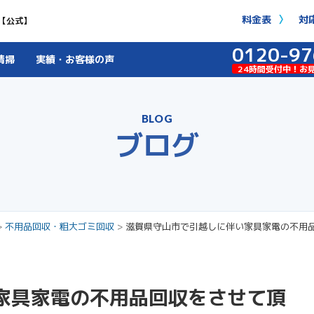
料金表
対
【公式】
0120-97
清掃
実績・お客様の声
24時間受付中！お
BLOG
ブログ
>
不用品回収・粗大ゴミ回収
>
滋賀県守山市で引越しに伴い家具家電の不用
家具家電の不用品回収をさせて頂