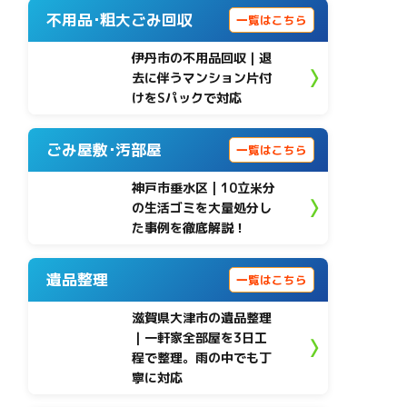
不用品･粗大ごみ回収
一覧はこちら
伊丹市の不用品回収｜退
去に伴うマンション片付
けをSパックで対応
ごみ屋敷･汚部屋
一覧はこちら
神戸市垂水区 | 10立米分
の生活ゴミを大量処分し
た事例を徹底解説！
遺品整理
一覧はこちら
滋賀県大津市の遺品整理
｜一軒家全部屋を3日工
程で整理。雨の中でも丁
寧に対応