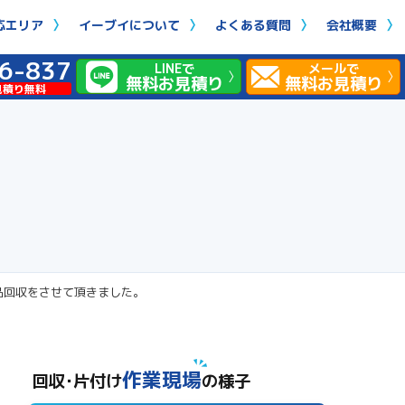
応エリア
イーブイについて
よくある質問
会社概要
6-837
LINEで
メールで
無料お見積り
無料お見積り
見積り無料
品回収をさせて頂きました。
作業現場
回収･片付け
の様子