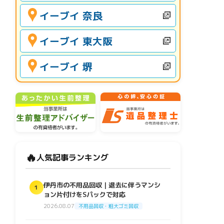
イーブイ 奈良
イーブイ 東大阪
イーブイ 堺
🔥
人気記事ランキング
伊丹市の不用品回収｜退去に伴うマンシ
1
ョン片付けをSパックで対応
2026.08.07
不用品回収・粗大ゴミ回収