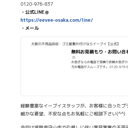
0120-976-837
・公式LINE＠
https://eevee-osaka.com/line/
・メール
大阪の不用品回収・ゴミ屋敷片付けならイーブイ【公式】
無料お見積もり・お問い合
🕒️
お急ぎならお電話で見積り依頼お急ぎの
方お電話がスムーズです。 0120-976-837 年中無休 9:00～
19:00LINE...
経験豊富なイーブイスタッフが、お客様に合ったプ
細かな要望、不安な点もお気軽にご相談下さい(^^)
今回は滋賀県守山市で引越しに伴い家具家電の不用