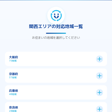
関西エリアの対応地域一覧
お住まいの地域を選択してください
大阪府
70地域
大阪市
24区
京都府
37地域
→
大阪市全域
→
→
→
三島郡島本町
交野市
伊丹市
京都市
11区
兵庫県
中央区
→
住之江区
→
→
→
→
佐用郡佐用町
八尾市
南河内郡千早赤阪村
48地域
→
京都市全域
→
→
→
与謝郡与謝野町
与謝郡伊根町
丹波市
住吉区
→
北区
→
→
→
→
南河内郡太子町
南河内郡河南町
吹田市
神戸市
9区
奈良県
上京区
→
下京区
→
城東区
→
大正区
→
→
→
久世郡久御山町
乙訓郡大山崎町
28地域