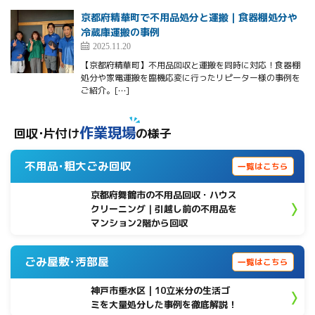
京都府精華町で不用品処分と運搬｜食器棚処分や
冷蔵庫運搬の事例
2025.11.20
【京都府精華町】不用品回収と運搬を同時に対応！食器棚
処分や家電運搬を臨機応変に行ったリピーター様の事例を
ご紹介。[…]
作業現場
回収･片付け
の様子
不用品･粗大ごみ回収
一覧はこちら
京都府舞鶴市の不用品回収・ハウス
クリーニング｜引越し前の不用品を
マンション2階から回収
ごみ屋敷･汚部屋
一覧はこちら
神戸市垂水区 | 10立米分の生活ゴ
ミを大量処分した事例を徹底解説！