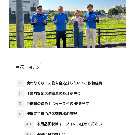
目次
1.
使わなくなった物を全処分したい！ご依頼経緯
2.
作業内容は大型家具の処分が中心
3.
ご依頼の決め手はイーブイのHPを見て
4.
作業完了後のご依頼者様の感想
4.1.
不用品回収はイーブイにお任せください
4.2.
お問い合わせ方法