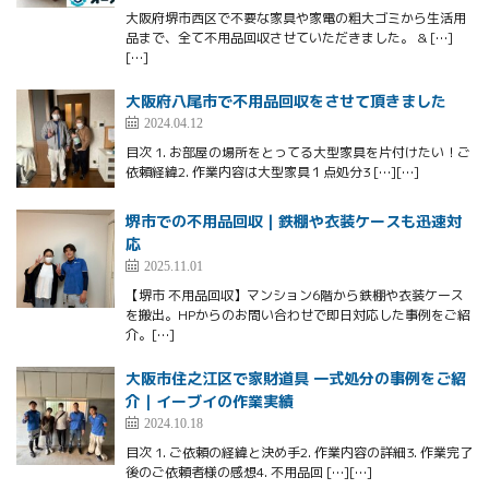
大阪府堺市西区で不要な家具や家電の粗大ゴミから生活用
品まで、全て不用品回収させていただきました。 & […]
[…]
大阪府八尾市で不用品回収をさせて頂きました
2024.04.12
目次 1. お部屋の場所をとってる大型家具を片付けたい！ご
依頼経緯2. 作業内容は大型家具１点処分3 […][…]
堺市での不用品回収｜鉄棚や衣装ケースも迅速対
応
2025.11.01
【堺市 不用品回収】マンション6階から鉄棚や衣装ケース
を搬出。HPからのお問い合わせで即日対応した事例をご紹
介。[…]
大阪市住之江区で家財道具 一式処分の事例をご紹
介｜イーブイの作業実績
2024.10.18
目次 1. ご依頼の経緯と決め手2. 作業内容の詳細3. 作業完了
後のご依頼者様の感想4. 不用品回 […][…]