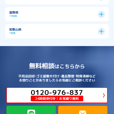
→
→
→
→
→
和泉市
四條畷市
堺市
大東市
神戸市全域
→
→
→
たつの市
三木市
三田市
中京区
→
伏見区
→
天王寺区
→
平野区
→
→
→
→
亀岡市
京丹後市
京田辺市
→
→
五條市
北葛城郡上牧町
滋賀県
→
→
→
大阪狭山市
守口市
富田林市
中央区
→
兵庫区
→
北区
→
南区
→
旭区
→
東住吉区
→
→
→
→
丹波篠山市
加古川市
加古郡播磨町
19地域
→
→
→
→
八幡市
南丹市
向日市
城陽市
→
→
北葛城郡広陵町
北葛城郡河合町
北区
→
垂水区
→
右京区
→
山科区
→
東成区
→
東淀川区
→
→
→
→
→
寝屋川市
岸和田市
摂津市
東大阪市
→
→
→
加古郡稲美町
加東市
加西市
→
→
→
大津市
守山市
彦根市
和歌山県
→
→
→
宇治市
宇治田原町
宮津市
東灘区
→
灘区
→
左京区
→
東山区
→
此花区
→
浪速区
→
→
→
北葛城郡王寺町
吉野郡下市町
1地域
→
→
→
→
松原市
枚方市
柏原市
池田市
→
→
→
南あわじ市
多可郡多可町
姫路市
→
→
→
愛知郡愛荘町
東近江市
栗東市
西区
→
長田区
→
西京区
→
淀川区
→
港区
→
→
→
木津川市
相楽郡南山城村
→
→
吉野郡吉野町
吉野郡大淀町
→
和歌山県
→
→
→
河内長野市
河南町
泉佐野市
→
→
→
→
宍粟市
宝塚市
小野市
尼崎市
須磨区
→
生野区
→
→
→
福島区
→
→
湖南市
犬上郡多賀町
犬上郡甲良町
→
→
相楽郡和束町
相楽郡笠置町
→
→
吉野郡東吉野村
大和郡山市
→
→
→
泉北郡忠岡町
泉南市
泉南郡岬町
西区
→
西成区
→
→
→
→
山辺郡山添村
川西市
川辺郡猪名川町
→
→
→
犬上郡豊郷町
甲賀市
米原市
→
→
→
相楽郡精華町
福知山市
綾部市
無料相談
→
→
→
大和高田市
天理市
奈良市
はこちらから
西淀川区
→
都島区
→
→
→
→
泉南郡熊取町
泉南郡田尻町
泉大津市
→
→
→
→
明石市
朝来市
桜井市
洲本市
→
→
→
草津市
蒲生郡日野町
蒲生郡竜王町
→
→
→
舞鶴市
船井郡京丹波町
長岡京市
阿倍野区
→
鶴見区
→
→
→
→
→
宇陀市
御所市
橿原市
生駒市
不用品回収･ゴミ屋敷片付け･遺品整理･特殊清掃など
→
→
→
→
箕面市
羽曳野市
茨木市
藤井寺市
→
→
→
淡路市
相生市
神崎郡市川町
お困りごとがありましたらお気軽にご相談ください
→
→
→
近江八幡市
野洲市
長浜市
→
→
生駒郡三郷町
生駒郡安堵町
→
→
→
豊中市
0120-976-837
豊能郡能勢町
豊能郡豊能町
→
→
神崎郡神河町
神崎郡福崎町
→
高島市
→
→
生駒郡平群町
生駒郡斑鳩町
24時間受付中！お見積り無料
→
→
→
→
貝塚市
門真市
阪南市
高槻市
→
→
→
美方郡新温泉町
美方郡香美町
芦屋市
→
→
磯城郡三宅町
磯城郡川西町
→
高石市
→
→
→
→
西宮市
西脇市
豊岡市
赤穂市