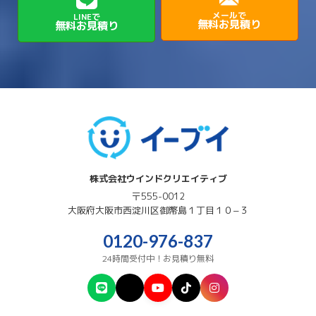
→
→
→
磯城郡田原本町
葛城市
香芝市
メールで
LINEで
無料お見積り
無料お見積り
→
→
→
赤穂郡上郡町
養父市
高砂市
→
→
高市郡明日香村
高市郡高取町
株式会社ウインドクリエイティブ
〒555-0012
大阪府
大阪市西淀川区
御幣島１丁目１０−３
0120-976-837
24時間受付中！お見積り無料