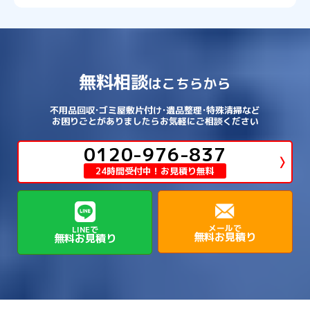
→
→
→
南あわじ市
多可郡多可町
姫路市
→
→
→
愛知郡愛荘町
東近江市
栗東市
西区
→
長田区
→
西京区
→
淀川区
→
港区
→
→
→
木津川市
相楽郡南山城村
→
→
吉野郡吉野町
吉野郡大淀町
→
和歌山県
→
→
→
河内長野市
河南町
泉佐野市
→
→
→
→
宍粟市
宝塚市
小野市
尼崎市
須磨区
→
生野区
→
→
→
福島区
→
→
湖南市
犬上郡多賀町
犬上郡甲良町
→
→
相楽郡和束町
相楽郡笠置町
→
→
吉野郡東吉野村
大和郡山市
→
→
→
泉北郡忠岡町
泉南市
泉南郡岬町
西区
→
西成区
→
→
→
→
山辺郡山添村
川西市
川辺郡猪名川町
→
→
→
犬上郡豊郷町
甲賀市
米原市
→
→
→
相楽郡精華町
福知山市
綾部市
無料相談
→
→
→
大和高田市
天理市
奈良市
はこちらから
西淀川区
→
都島区
→
→
→
→
泉南郡熊取町
泉南郡田尻町
泉大津市
→
→
→
→
明石市
朝来市
桜井市
洲本市
→
→
→
草津市
蒲生郡日野町
蒲生郡竜王町
→
→
→
舞鶴市
船井郡京丹波町
長岡京市
阿倍野区
→
鶴見区
→
→
→
→
→
宇陀市
御所市
橿原市
生駒市
不用品回収･ゴミ屋敷片付け･遺品整理･特殊清掃など
→
→
→
→
箕面市
羽曳野市
茨木市
藤井寺市
→
→
→
淡路市
相生市
神崎郡市川町
お困りごとがありましたらお気軽にご相談ください
→
→
→
近江八幡市
野洲市
長浜市
→
→
生駒郡三郷町
生駒郡安堵町
→
→
→
豊中市
0120-976-837
豊能郡能勢町
豊能郡豊能町
→
→
神崎郡神河町
神崎郡福崎町
→
高島市
→
→
生駒郡平群町
生駒郡斑鳩町
24時間受付中！お見積り無料
→
→
→
→
貝塚市
門真市
阪南市
高槻市
→
→
→
美方郡新温泉町
美方郡香美町
芦屋市
→
→
磯城郡三宅町
磯城郡川西町
→
高石市
→
→
→
→
西宮市
西脇市
豊岡市
赤穂市
→
→
→
磯城郡田原本町
葛城市
香芝市
メールで
LINEで
無料お見積り
無料お見積り
→
→
→
赤穂郡上郡町
養父市
高砂市
→
→
高市郡明日香村
高市郡高取町