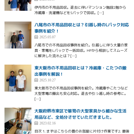
伊丹市の不用品回収。退去に伴いマンション階段2階から
冷蔵庫・洗濯機などをSパックで回収。[…]
八尾市の不用品回収とは？引越し時のLパック対応
事例を紹介！
2025.05.07
八尾市での不用品回収事例を紹介。引越しに伴う大量の家
具・家電をLパックで一括回収。HPから相談してスムーズ
に解決した流れとは？[…]
東大阪市の不用品回収とは？冷蔵庫・こたつの搬
出事例を解説！
2025.10.27
東大阪市での不用品回収事例を紹介。冷蔵庫やこたつなど
大型家電の搬出も安心対応。退去や引っ越し時の参考に。
[…]
大阪府堺市東区で箪笥の大型家具から細かな生活
用品など、全処分させていただきました。
2023.02.16
目次 1. まずはこちらの畳のお部屋に片付け作業です2. 最後