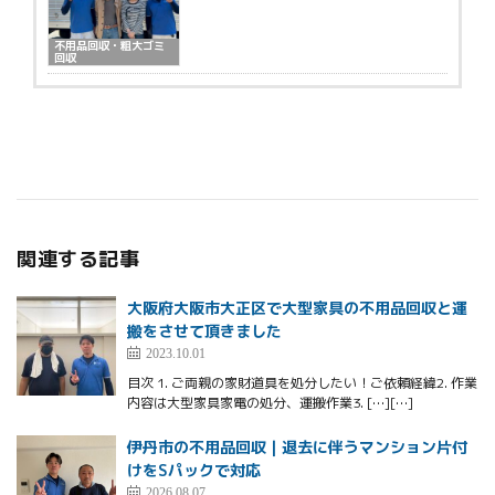
不用品回収・粗大ゴミ
回収
関連する記事
大阪府大阪市大正区で大型家具の不用品回収と運
搬をさせて頂きました
2023.10.01
目次 1. ご両親の家財道具を処分したい！ご依頼経緯2. 作業
内容は大型家具家電の処分、運搬作業3. […][…]
伊丹市の不用品回収｜退去に伴うマンション片付
けをSパックで対応
2026.08.07