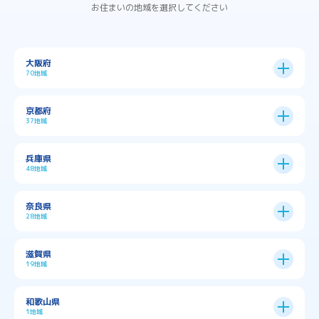
お住まいの地域を選択してください
大阪府
70地域
大阪市
24区
京都府
37地域
→
大阪市全域
→
→
→
三島郡島本町
交野市
伊丹市
京都市
11区
兵庫県
中央区
→
住之江区
→
→
→
→
佐用郡佐用町
八尾市
南河内郡千早赤阪村
48地域
→
京都市全域
→
→
→
与謝郡与謝野町
与謝郡伊根町
丹波市
住吉区
→
北区
→
→
→
→
南河内郡太子町
南河内郡河南町
吹田市
神戸市
9区
奈良県
上京区
→
下京区
→
城東区
→
大正区
→
→
→
久世郡久御山町
乙訓郡大山崎町
28地域
→
→
→
→
→
和泉市
四條畷市
堺市
大東市
神戸市全域
→
→
→
たつの市
三木市
三田市
中京区
→
伏見区
→
天王寺区
→
平野区
→
→
→
→
亀岡市
京丹後市
京田辺市
→
→
五條市
北葛城郡上牧町
滋賀県
→
→
→
大阪狭山市
守口市
富田林市
中央区
→
兵庫区
→
北区
→
南区
→
旭区
→
東住吉区
→
→
→
→
丹波篠山市
加古川市
加古郡播磨町
19地域
→
→
→
→
八幡市
南丹市
向日市
城陽市
→
→
北葛城郡広陵町
北葛城郡河合町
北区
→
垂水区
→
右京区
→
山科区
→
東成区
→
東淀川区
→
→
→
→
→
寝屋川市
岸和田市
摂津市
東大阪市
→
→
→
加古郡稲美町
加東市
加西市
→
→
→
大津市
守山市
彦根市
和歌山県
→
→
→
宇治市
宇治田原町
宮津市
東灘区
→
灘区
→
左京区
→
東山区
→
此花区
→
浪速区
→
→
→
北葛城郡王寺町
吉野郡下市町
1地域
→
→
→
→
松原市
枚方市
柏原市
池田市