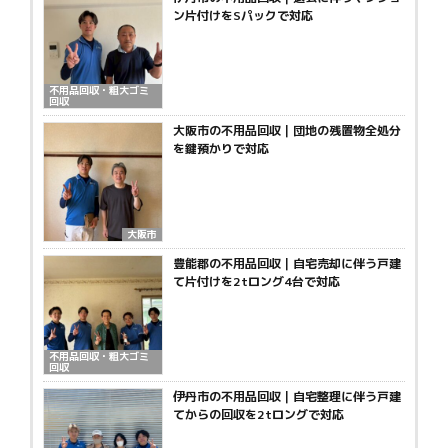
ン片付けをSパックで対応
不用品回収・粗大ゴミ
回収
大阪市の不用品回収｜団地の残置物全処分
を鍵預かりで対応
大阪市
豊能郡の不用品回収｜自宅売却に伴う戸建
て片付けを2tロング4台で対応
不用品回収・粗大ゴミ
回収
伊丹市の不用品回収｜自宅整理に伴う戸建
てからの回収を2tロングで対応