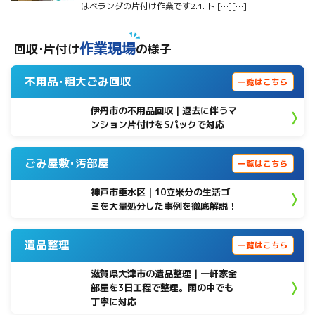
はベランダの片付け作業です2.1. ト […][…]
作業現場
回収･片付け
の様子
不用品･粗大ごみ回収
一覧はこちら
伊丹市の不用品回収｜退去に伴うマ
ンション片付けをSパックで対応
ごみ屋敷･汚部屋
一覧はこちら
神戸市垂水区 | 10立米分の生活ゴ
ミを大量処分した事例を徹底解説！
遺品整理
一覧はこちら
滋賀県大津市の遺品整理｜一軒家全
部屋を3日工程で整理。雨の中でも
丁寧に対応