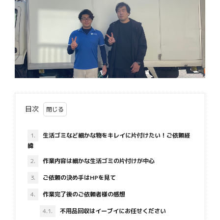
目次
1.
生活ゴミなど細かな物をキレイに片付けたい！ご依頼経
緯
2.
作業内容は細かな生活ゴミの片付けが中心
3.
ご依頼の決め手はHPを見て
4.
作業完了後のご依頼者様の感想
4.1.
不用品回収はイーブイにお任せください