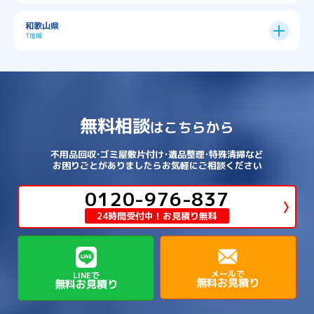
→
→
北葛城郡広陵町
北葛城郡河合町
北区
→
垂水区
→
右京区
→
山科区
→
東成区
→
東淀川区
→
→
→
→
→
寝屋川市
岸和田市
摂津市
東大阪市
→
→
→
加古郡稲美町
加東市
加西市
→
→
→
大津市
守山市
彦根市
和歌山県
→
→
→
宇治市
宇治田原町
宮津市
東灘区
→
灘区
→
左京区
→
東山区
→
此花区
→
浪速区
→
→
→
北葛城郡王寺町
吉野郡下市町
1地域
→
→
→
→
松原市
枚方市
柏原市
池田市
→
→
→
南あわじ市
多可郡多可町
姫路市
→
→
→
愛知郡愛荘町
東近江市
栗東市
西区
→
長田区
→
西京区
→
淀川区
→
港区
→
→
→
木津川市
相楽郡南山城村
→
→
吉野郡吉野町
吉野郡大淀町
→
和歌山県
→
→
→
河内長野市
河南町
泉佐野市
→
→
→
→
宍粟市
宝塚市
小野市
尼崎市
須磨区
→
生野区
→
→
→
福島区
→
→
湖南市
犬上郡多賀町
犬上郡甲良町
→
→
相楽郡和束町
相楽郡笠置町
→
→
吉野郡東吉野村
大和郡山市
→
→
→
泉北郡忠岡町
泉南市
泉南郡岬町
西区
→
西成区
→
→
→
→
山辺郡山添村
川西市
川辺郡猪名川町
→
→
→
犬上郡豊郷町
甲賀市
米原市
→
→
→
相楽郡精華町
福知山市
綾部市
無料相談
→
→
→
大和高田市
天理市
奈良市
はこちらから
西淀川区
→
都島区
→
→
→
→
泉南郡熊取町
泉南郡田尻町
泉大津市
→
→
→
→
明石市
朝来市
桜井市
洲本市
→
→
→
草津市
蒲生郡日野町
蒲生郡竜王町
→
→
→
舞鶴市
船井郡京丹波町
長岡京市
阿倍野区
→
鶴見区
→
→
→
→
→
宇陀市
御所市
橿原市
生駒市
不用品回収･ゴミ屋敷片付け･遺品整理･特殊清掃など
→
→
→
→
箕面市
羽曳野市
茨木市
藤井寺市
→
→
→
淡路市
相生市
神崎郡市川町
お困りごとがありましたらお気軽にご相談ください
→
→
→
近江八幡市
野洲市
長浜市
→
→
生駒郡三郷町
生駒郡安堵町
→
→
→
豊中市
0120-976-837
豊能郡能勢町
豊能郡豊能町
→
→
神崎郡神河町
神崎郡福崎町
→
高島市
→
→
生駒郡平群町
生駒郡斑鳩町
24時間受付中！お見積り無料
→
→
→
→
貝塚市
門真市
阪南市
高槻市
→
→
→
美方郡新温泉町
美方郡香美町
芦屋市
→
→
磯城郡三宅町
磯城郡川西町
→
高石市
→
→
→
→
西宮市
西脇市
豊岡市
赤穂市
→
→
→
磯城郡田原本町
葛城市
香芝市
メールで
LINEで
無料お見積り
無料お見積り
→
→
→
赤穂郡上郡町
養父市
高砂市
→
→
高市郡明日香村
高市郡高取町