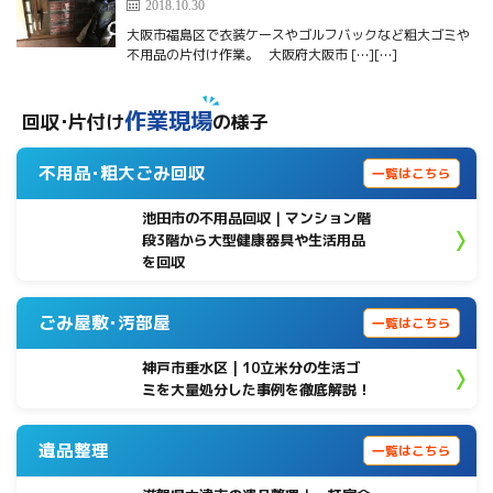
2018.10.30
大阪市福島区で衣装ケースやゴルフバックなど粗大ゴミや
不用品の片付け作業。 大阪府大阪市 […][…]
作業現場
回収･片付け
の様子
不用品･粗大ごみ回収
一覧はこちら
池田市の不用品回収｜マンション階
段3階から大型健康器具や生活用品
を回収
ごみ屋敷･汚部屋
一覧はこちら
神戸市垂水区 | 10立米分の生活ゴ
ミを大量処分した事例を徹底解説！
遺品整理
一覧はこちら