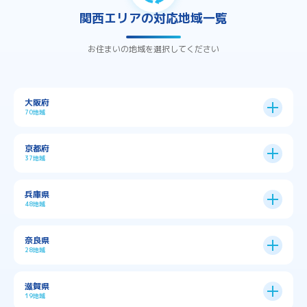
関西エリアの対応地域一覧
お住まいの地域を選択してください
大阪府
70地域
大阪市
24区
京都府
37地域
→
大阪市全域
→
→
→
三島郡島本町
交野市
伊丹市
京都市
11区
兵庫県
中央区
→
住之江区
→
→
→
→
佐用郡佐用町
八尾市
南河内郡千早赤阪村
48地域
→
京都市全域
→
→
→
与謝郡与謝野町
与謝郡伊根町
丹波市
住吉区
→
北区
→
→
→
→
南河内郡太子町
南河内郡河南町
吹田市
神戸市
9区
奈良県
上京区
→
下京区
→
城東区
→
大正区
→
→
→
久世郡久御山町
乙訓郡大山崎町
28地域
→
→
→
→
→
和泉市
四條畷市
堺市
大東市
神戸市全域
→
→
→
たつの市
三木市
三田市
中京区
→
伏見区
→
天王寺区
→
平野区
→
→
→
→
亀岡市
京丹後市
京田辺市
→
→
五條市
北葛城郡上牧町
滋賀県
→
→
→
大阪狭山市
守口市
富田林市
中央区
→
兵庫区
→
北区
→
南区
→
旭区
→
東住吉区
→
→
→
→
丹波篠山市
加古川市
加古郡播磨町
19地域
→
→
→
→
八幡市
南丹市
向日市
城陽市