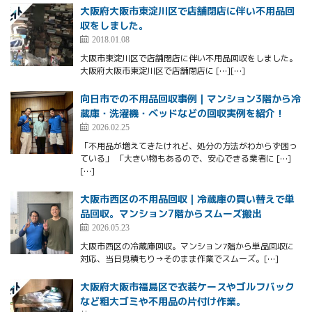
大阪府大阪市東淀川区で店舗閉店に伴い不用品回
収をしました。
2018.01.08
大阪市東淀川区で店舗閉店に伴い不用品回収をしました。
大阪府大阪市東淀川区で店舗閉店に […][…]
向日市での不用品回収事例｜マンション3階から冷
蔵庫・洗濯機・ベッドなどの回収実例を紹介！
2026.02.25
「不用品が増えてきたけれど、処分の方法がわからず困っ
ている」 「大きい物もあるので、安心できる業者に […]
[…]
大阪市西区の不用品回収｜冷蔵庫の買い替えで単
品回収。マンション7階からスムーズ搬出
2026.05.23
大阪市西区の冷蔵庫回収。マンション7階から単品回収に
対応、当日見積もり→そのまま作業でスムーズ。[…]
大阪府大阪市福島区で衣装ケースやゴルフバック
など粗大ゴミや不用品の片付け作業。