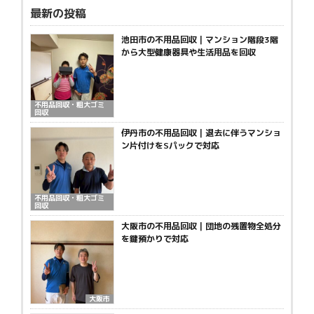
最新の投稿
池田市の不用品回収｜マンション階段3階
から大型健康器具や生活用品を回収
不用品回収・粗大ゴミ
回収
伊丹市の不用品回収｜退去に伴うマンショ
ン片付けをSパックで対応
不用品回収・粗大ゴミ
回収
大阪市の不用品回収｜団地の残置物全処分
を鍵預かりで対応
大阪市