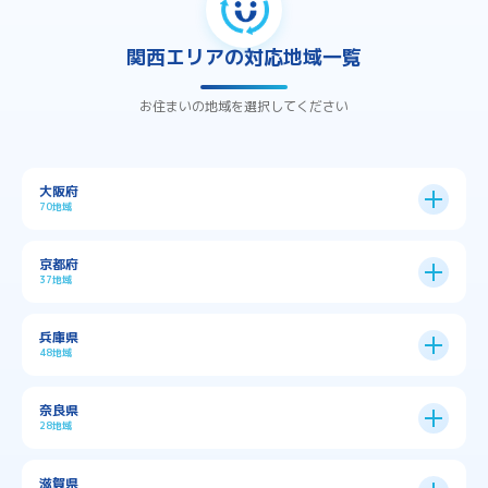
関西エリアの対応地域一覧
お住まいの地域を選択してください
大阪府
70地域
大阪市
24区
京都府
37地域
→
大阪市全域
→
→
→
三島郡島本町
交野市
伊丹市
京都市
11区
兵庫県
中央区
→
住之江区
→
→
→
→
佐用郡佐用町
八尾市
南河内郡千早赤阪村
48地域
→
京都市全域
→
→
→
与謝郡与謝野町
与謝郡伊根町
丹波市
住吉区
→
北区
→
→
→
→
南河内郡太子町
南河内郡河南町
吹田市
神戸市
9区
奈良県
上京区
→
下京区
→
城東区
→
大正区
→
→
→
久世郡久御山町
乙訓郡大山崎町
28地域
→
→
→
→
→
和泉市
四條畷市
堺市
大東市
神戸市全域
→
→
→
たつの市
三木市
三田市
中京区
→
伏見区
→
天王寺区
→
平野区
→
→
→
→
亀岡市
京丹後市
京田辺市
→
→
五條市
北葛城郡上牧町
滋賀県
→
→
→
大阪狭山市
守口市
富田林市
中央区
→
兵庫区
→
北区
→
南区
→