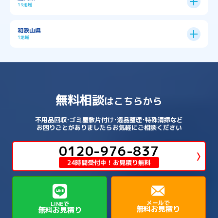
旭区
→
東住吉区
→
→
→
→
丹波篠山市
加古川市
加古郡播磨町
19地域
→
→
→
→
八幡市
南丹市
向日市
城陽市
→
→
北葛城郡広陵町
北葛城郡河合町
北区
→
垂水区
→
右京区
→
山科区
→
東成区
→
東淀川区
→
→
→
→
→
寝屋川市
岸和田市
摂津市
東大阪市
→
→
→
加古郡稲美町
加東市
加西市
→
→
→
大津市
守山市
彦根市
和歌山県
→
→
→
宇治市
宇治田原町
宮津市
東灘区
→
灘区
→
左京区
→
東山区
→
此花区
→
浪速区
→
→
→
北葛城郡王寺町
吉野郡下市町
1地域
→
→
→
→
松原市
枚方市
柏原市
池田市
→
→
→
南あわじ市
多可郡多可町
姫路市
→
→
→
愛知郡愛荘町
東近江市
栗東市
西区
→
長田区
→
西京区
→
淀川区
→
港区
→
→
→
木津川市
相楽郡南山城村
→
→
吉野郡吉野町
吉野郡大淀町
→
和歌山県
→
→
→
河内長野市
河南町
泉佐野市
→
→
→
→
宍粟市
宝塚市
小野市
尼崎市
須磨区
→
生野区
→
→
→
福島区
→
→
湖南市
犬上郡多賀町
犬上郡甲良町
→
→
相楽郡和束町
相楽郡笠置町
→
→
吉野郡東吉野村
大和郡山市
→
→
→
泉北郡忠岡町
泉南市
泉南郡岬町
西区
→
西成区
→
→
→
→
山辺郡山添村
川西市
川辺郡猪名川町
→
→
→
犬上郡豊郷町
甲賀市
米原市
→
→
→
相楽郡精華町
福知山市
綾部市
無料相談
→
→
→
大和高田市
天理市
奈良市
はこちらから
西淀川区
→
都島区
→
→
→
→
泉南郡熊取町
泉南郡田尻町
泉大津市
→
→
→
→
明石市
朝来市
桜井市
洲本市
→
→
→
草津市
蒲生郡日野町
蒲生郡竜王町
→
→
→
舞鶴市
船井郡京丹波町
長岡京市
阿倍野区
→
鶴見区
→
→
→
→
→
宇陀市
御所市
橿原市
生駒市
不用品回収･ゴミ屋敷片付け･遺品整理･特殊清掃など
→
→
→
→
箕面市
羽曳野市
茨木市
藤井寺市
→
→
→
淡路市
相生市
神崎郡市川町
お困りごとがありましたらお気軽にご相談ください
→
→
→
近江八幡市
野洲市
長浜市
→
→
生駒郡三郷町
生駒郡安堵町
→
→
→
豊中市
0120-976-837
豊能郡能勢町
豊能郡豊能町
→
→
神崎郡神河町
神崎郡福崎町
→
高島市
→
→
生駒郡平群町
生駒郡斑鳩町
24時間受付中！お見積り無料
→
→
→
→
貝塚市
門真市
阪南市
高槻市
→
→
→
美方郡新温泉町
美方郡香美町
芦屋市
→
→
磯城郡三宅町
磯城郡川西町
→
高石市
→
→
→
→
西宮市
西脇市
豊岡市
赤穂市
→
→
→
磯城郡田原本町
葛城市
香芝市
メールで
LINEで
無料お見積り
無料お見積り
→
→
→
赤穂郡上郡町
養父市
高砂市