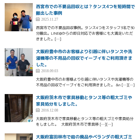
西宮市での不要品回収とは？タンス4つを短時間で
搬出した事例
2025.11.27
西宮市での不要品回収事例。タンス4つをスタッフ3名で30
分搬出。LINE@からの即日対応でお客様にも大満足いただ
きました。[…]
大阪府豊中市のお客様より引越に伴いタンスや洗
濯機等の不用品の回収でイーブイをご利用頂きま
した。
2018.09.03
大阪府豊中市のお客様より引越に伴いタンスや洗濯機等の
不用品の回収でイーブイをご利用頂きました。 &n […][…]
大阪府茨木市で家具移動とタンス等の粗大ゴミや
家具処分をしました。
2016.12.08
大阪府茨木市で家具移動とタンス等の粗大ゴミや家具処分
をしました。 大阪府茨木市で家具移 […][…]
大阪府富田林市で庭の廃品やベランダの粗大ゴミ