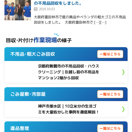
の不用品回収をしました。
2016.10.03
大阪府富田林市で庭の廃品やベランダの粗大ゴミの不用品
回収をしました。 大阪府富田林市で […][…]
作業現場
回収･片付け
の様子
不用品･粗大ごみ回収
一覧はこちら
京都府舞鶴市の不用品回収・ハウス
クリーニング｜引越し前の不用品を
マンション2階から回収
ごみ屋敷･汚部屋
一覧はこちら
神戸市垂水区 | 10立米分の生活ゴ
ミを大量処分した事例を徹底解説！
遺品整理
一覧はこちら