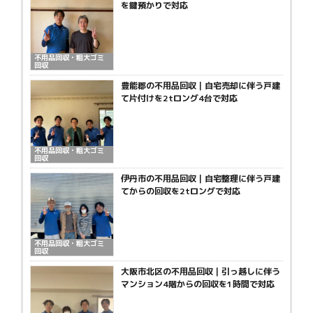
を鍵預かりで対応
不用品回収・粗大ゴミ
回収
豊能郡の不用品回収｜自宅売却に伴う戸建
て片付けを2tロング4台で対応
不用品回収・粗大ゴミ
回収
伊丹市の不用品回収｜自宅整理に伴う戸建
てからの回収を2tロングで対応
不用品回収・粗大ゴミ
回収
大阪市北区の不用品回収｜引っ越しに伴う
マンション4階からの回収を1時間で対応