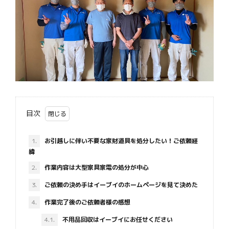
目次
1.
お引越しに伴い不要な家財道具を処分したい！ご依頼経
緯
2.
作業内容は大型家具家電の処分が中心
3.
ご依頼の決め手はイーブイのホームページを見て決めた
4.
作業完了後のご依頼者様の感想
4.1.
不用品回収はイーブイにお任せください