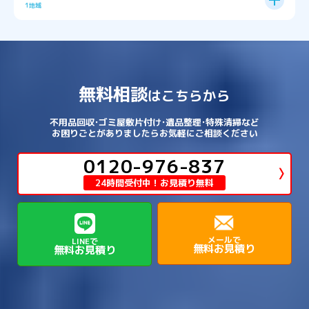
→
→
北葛城郡王寺町
吉野郡下市町
1地域
→
→
→
→
松原市
枚方市
柏原市
池田市
→
→
→
南あわじ市
多可郡多可町
姫路市
→
→
→
愛知郡愛荘町
東近江市
栗東市
西区
→
長田区
→
西京区
→
淀川区
→
港区
→
→
→
木津川市
相楽郡南山城村
→
→
吉野郡吉野町
吉野郡大淀町
→
和歌山県
→
→
→
河内長野市
河南町
泉佐野市
→
→
→
→
宍粟市
宝塚市
小野市
尼崎市
須磨区
→
生野区
→
→
→
福島区
→
→
湖南市
犬上郡多賀町
犬上郡甲良町
→
→
相楽郡和束町
相楽郡笠置町
→
→
吉野郡東吉野村
大和郡山市
→
→
→
泉北郡忠岡町
泉南市
泉南郡岬町
西区
→
西成区
→
→
→
→
山辺郡山添村
川西市
川辺郡猪名川町
→
→
→
犬上郡豊郷町
甲賀市
米原市
→
→
→
相楽郡精華町
福知山市
綾部市
無料相談
→
→
→
大和高田市
天理市
奈良市
はこちらから
西淀川区
→
都島区
→
→
→
→
泉南郡熊取町
泉南郡田尻町
泉大津市
→
→
→
→
明石市
朝来市
桜井市
洲本市
→
→
→
草津市
蒲生郡日野町
蒲生郡竜王町
→
→
→
舞鶴市
船井郡京丹波町
長岡京市
阿倍野区
→
鶴見区
→
→
→
→
→
宇陀市
御所市
橿原市
生駒市
不用品回収･ゴミ屋敷片付け･遺品整理･特殊清掃など
→
→
→
→
箕面市
羽曳野市
茨木市
藤井寺市
→
→
→
淡路市
相生市
神崎郡市川町
お困りごとがありましたらお気軽にご相談ください
→
→
→
近江八幡市
野洲市
長浜市
→
→
生駒郡三郷町
生駒郡安堵町
→
→
→
豊中市
0120-976-837
豊能郡能勢町
豊能郡豊能町
→
→
神崎郡神河町
神崎郡福崎町
→
高島市
→
→
生駒郡平群町
生駒郡斑鳩町
24時間受付中！お見積り無料
→
→
→
→
貝塚市
門真市
阪南市
高槻市
→
→
→
美方郡新温泉町
美方郡香美町
芦屋市
→
→
磯城郡三宅町
磯城郡川西町
→
高石市
→
→
→
→
西宮市
西脇市
豊岡市
赤穂市
→
→
→
磯城郡田原本町
葛城市
香芝市
メールで
LINEで
無料お見積り
無料お見積り
→
→
→
赤穂郡上郡町
養父市
高砂市
→
→
高市郡明日香村
高市郡高取町