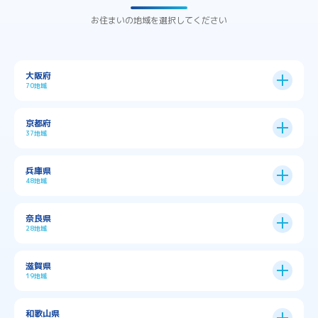
お住まいの地域を選択してください
大阪府
70地域
大阪市
24区
京都府
37地域
→
大阪市全域
→
→
→
三島郡島本町
交野市
伊丹市
京都市
11区
兵庫県
中央区
→
住之江区
→
→
→
→
佐用郡佐用町
八尾市
南河内郡千早赤阪村
48地域
→
京都市全域
→
→
→
与謝郡与謝野町
与謝郡伊根町
丹波市
住吉区
→
北区
→
→
→
→
南河内郡太子町
南河内郡河南町
吹田市
神戸市
9区
奈良県
上京区
→
下京区
→
城東区
→
大正区
→
→
→
久世郡久御山町
乙訓郡大山崎町
28地域
→
→
→
→
→
和泉市
四條畷市
堺市
大東市
神戸市全域
→
→
→
たつの市
三木市
三田市
中京区
→
伏見区
→
天王寺区
→
平野区
→
→
→
→
亀岡市
京丹後市
京田辺市
→
→
五條市
北葛城郡上牧町
滋賀県
→
→
→
大阪狭山市
守口市
富田林市
中央区
→
兵庫区
→
北区
→
南区
→
旭区
→
東住吉区
→
→
→
→
丹波篠山市
加古川市
加古郡播磨町
19地域
→
→
→
→
八幡市
南丹市
向日市
城陽市
→
→
北葛城郡広陵町
北葛城郡河合町
北区
→
垂水区
→
右京区
→
山科区
→
東成区
→
東淀川区
→
→
→
→
→
寝屋川市
岸和田市
摂津市
東大阪市
→
→
→
加古郡稲美町
加東市
加西市
→
→
→
大津市
守山市
彦根市
和歌山県
→
→
→
宇治市
宇治田原町
宮津市
東灘区
→
灘区
→
左京区
→
東山区
→
此花区
→
浪速区
→