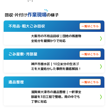
[…]
作業現場
回収･片付け
の様子
不用品･粗大ごみ回収
一覧はこちら
大阪市の不用品回収｜団地の残置物
全処分を鍵預かりで対応
ごみ屋敷･汚部屋
一覧はこちら
神戸市垂水区 | 10立米分の生活ゴ
ミを大量処分した事例を徹底解説！
遺品整理
一覧はこちら
滋賀県大津市の遺品整理｜一軒家全
部屋を3日工程で整理。雨の中でも
丁寧に対応