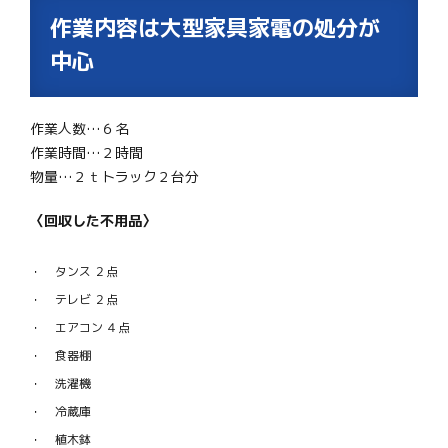
作業内容は大型家具家電の処分が
中心
作業人数…６名
作業時間…２時間
物量…２ｔトラック２台分
〈回収した不用品〉
タンス ２点
テレビ ２点
エアコン ４点
食器棚
洗濯機
冷蔵庫
植木鉢