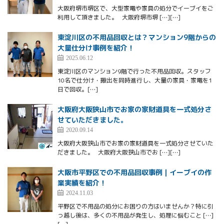
大阪府堺市堺区で、大型家電や家具の処分でイーブイをご
利用して頂きました。 大阪府堺市堺 […][…]
東淀川区の不用品回収とは？マンション9階からの
大量仕分け事例を紹介！
2025.06.12
東淀川区のマンション9階で行った不用品回収。スタッフ
10名で仕分け・搬出を同時進行し、大量の家具・家電を1
日で回収。[…]
大阪府大阪狭山市でお家の家財道具を一式処分さ
せていただきました。
2020.09.14
大阪府大阪狭山市でお家の家財道具を一式処分させていた
だきました。 大阪府大阪狭山市でお […][…]
大阪市平野区での不用品回収事例｜イーブイの作
業実績を紹介！
2024.11.03
平野区で不用品の処分にお困りの方はいませんか？特に引
っ越し後は、多くの不用品が発生し、処理に悩むこと […]